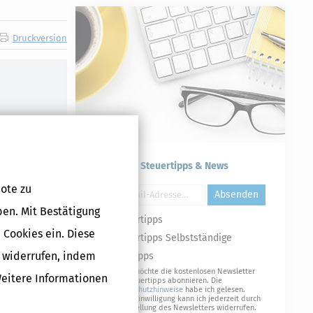
Druckversion
Kostenlose Steuertipps & News
ote zu
Absenden
ben. Mit Bestätigung
Steuertipps
 Cookies ein. Diese
Steuertipps Selbstständige
g widerrufen, indem
Geldtipps
Ja, ich möchte die kostenlosen Newsletter
Weitere Informationen
von Steuertipps abonnieren. Die
Datenschutzhinweise
habe ich gelesen.
Meine Einwilligung kann ich jederzeit durch
Abbestellung des Newsletters widerrufen.