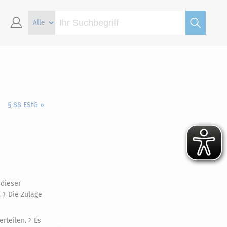
§ 88 EStG »
 dieser
.
Die Zulage
3
erteilen.
Es
2