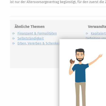
ist nur der Altersvorsorgevertrag begünstigt, für den zuerst die
Ähnliche Themen
Verwandte
Finanzamt & Formalitäten
Kapitalert
Selbstständigkeit
Definition un
Erben, Vererben & Schenken
CO2-Steue
Kapitalert
Erklärung
NACHDiG
Kommissi