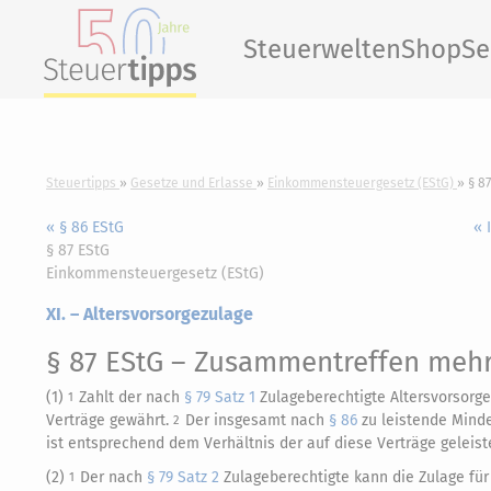
Steuerwelten
Shop
Se
Steuertipps
Gesetze und Erlasse
Einkommensteuergesetz (EStG)
§ 8
« § 86 EStG
« 
§ 87 EStG
Einkommensteuergesetz (EStG)
XI. – Altersvorsorgezulage
§ 87 EStG
– Zusammentreffen mehre
(1)
Zahlt der nach
§ 79 Satz 1
Zulageberechtigte Altersvorsorge
1
Verträge gewährt.
Der insgesamt nach
§ 86
zu leistende Minde
2
ist entsprechend dem Verhältnis der auf diese Verträge geleiste
(2)
Der nach
§ 79 Satz 2
Zulageberechtigte kann die Zulage für 
1