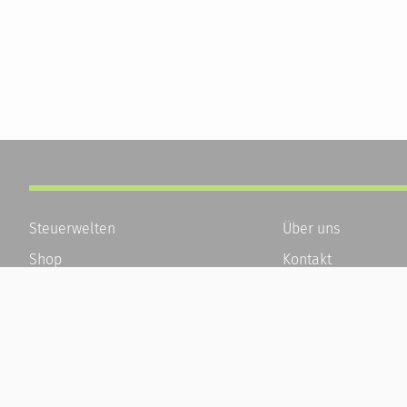
Steuerwelten
Über uns
Shop
Kontakt
Service
Karriere
Newsletter-Anmeldung
Häufige Fragen / F
Alle News
Kundenkonto
Steuererklärung Online
Kundenservice und