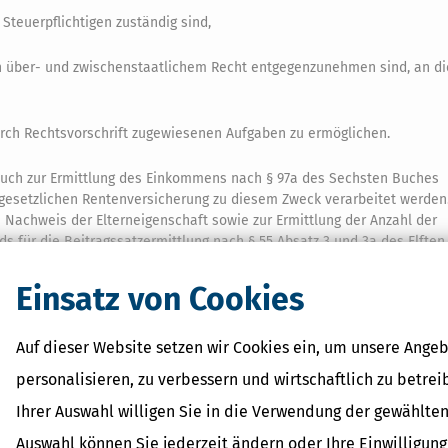
Steuerpflichtigen zuständig sind,
h über- und zwischenstaatlichem Recht entgegenzunehmen sind, an di
urch Rechtsvorschrift zugewiesenen Aufgaben zu ermöglichen.
auch zur Ermittlung des Einkommens nach § 97a des Sechsten Buches
 gesetzlichen Rentenversicherung zu diesem Zweck verarbeitet werden
achweis der Elterneigenschaft sowie zur Ermittlung der Anzahl der
ds für die Beitragssatzermittlung nach § 55 Absatz 3 und 3a des Elfte
ührenden Stellen und den Pflegekassen zu diesem Zweck verarbeitet 
ührt.
Einsatz von Cookies
en werden bei einer natürlichen Person, die ein Nutzerkonto im Sinne 
er Identität als Nutzer dieses Nutzerkontos gespeichert; diese Daten
Auf dieser Website setzen wir Cookies ein, um unsere Angeb
utzer zuvor in die Übermittlung eingewilligt hat.
personalisieren, zu verbessern und wirtschaftlich zu betrei
 bei einer natürlichen Person auch für Zwecke der Digitalen Rentenü
Ihrer Auswahl willigen Sie in die Verwendung der gewählten
rt, um eine unbare Auszahlung von Leistungen aus öffentlichen Mitte
Auswahl können Sie jederzeit ändern oder Ihre Einwilligun