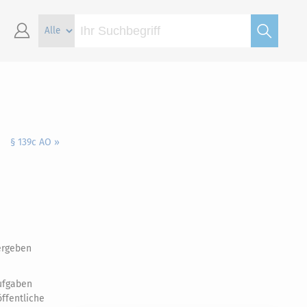
§ 139c AO »
ergeben
Aufgaben
ffentliche