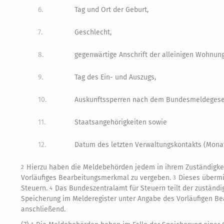
6.
Tag und Ort der Geburt,
7.
Geschlecht,
8.
gegenwärtige Anschrift der alleinigen Wohnun
9.
Tag des Ein- und Auszugs,
10.
Auskunftssperren nach dem Bundesmeldegese
11.
Staatsangehörigkeiten sowie
12.
Datum des letzten Verwaltungskontakts (Monat,
Hierzu haben die Meldebehörden jedem in ihrem Zuständigkei
2
Vorläufiges Bearbeitungsmerkmal zu vergeben.
Dieses übermi
3
Steuern.
Das Bundeszentralamt für Steuern teilt der zuständi
4
Speicherung im Melderegister unter Angabe des Vorläufigen B
anschließend.