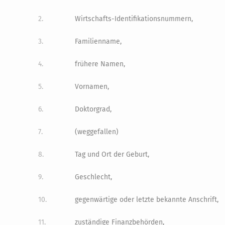
2.
Wirtschafts-Identifikationsnummern,
3.
Familienname,
4.
frühere Namen,
5.
Vornamen,
6.
Doktorgrad,
7.
(weggefallen)
8.
Tag und Ort der Geburt,
9.
Geschlecht,
10.
gegenwärtige oder letzte bekannte Anschrift,
11.
zuständige Finanzbehörden,