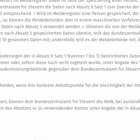
burt im Melderegister sowie im Falle der Speicherung einer Person, f
entralamt für Steuern die Daten nach Absatz 6 Satz 1 zum Zwecke der 
ilt entsprechend.
Wird im Melderegister eine Person gespeichert, de
3
t, so können die Meldebehörden dies in einem maschinellen Verfahre
e Daten nach Absatz 3 verwendet werden.
Stimmen die von der Meld
4
n nach Absatz 3 gespeicherten Daten überein, teilt das Bundeszentra
 10 genannten Daten mit; andernfalls teilt es der Meldebehörde mit, 
Änderungen der in Absatz 6 Satz 1 Nummer 1 bis 12 bezeichneten Date
mer oder, sofern diese noch nicht zugeteilt wurde, unter Angabe des 
ermodernisierungsbehörde gegenüber dem Bundeszentralamt für Steuern
hörden, wenn ihm konkrete Anhaltspunkte für die Unrichtigkeit der i
aben, können dem Bundeszentralamt für Steuern die IBAN, bei ausländ
llen des Absatzes 4c zu verwendenden Kontos unter Angabe der in Abs