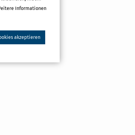
n werden bei
Weitere Informationen
satz 3a
chlagnahme
im Fall einer
ookies akzeptieren
ren ebenfalls
uern für jeden