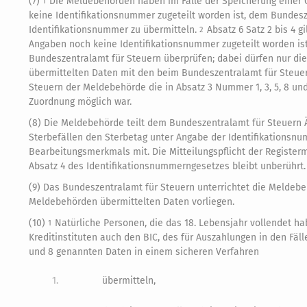
(7)
Die Meldebehörden haben im Falle der Speicherung einer Ge
1
keine Identifikationsnummer zugeteilt worden ist, dem Bundesz
Identifikationsnummer zu übermitteln.
Absatz 6 Satz 2 bis 4 g
2
Angaben noch keine Identifikationsnummer zugeteilt worden is
Bundeszentralamt für Steuern überprüfen; dabei dürfen nur di
übermittelten Daten mit den beim Bundeszentralamt für Steuer
Steuern der Meldebehörde die in Absatz 3 Nummer 1, 3, 5, 8 und
Zuordnung möglich war.
(8) Die Meldebehörde teilt dem Bundeszentralamt für Steuern 
Sterbefällen den Sterbetag unter Angabe der Identifikationsnum
Bearbeitungsmerkmals mit. Die Mitteilungspflicht der Regist
Absatz 4 des Identifikationsnummerngesetzes bleibt unberührt.
(9) Das Bundeszentralamt für Steuern unterrichtet die Meldebe
Meldebehörden übermittelten Daten vorliegen.
(10)
Natürliche Personen, die das 18. Lebensjahr vollendet h
1
Kreditinstituten auch den BIC, des für Auszahlungen in den Fä
und 8 genannten Daten in einem sicheren Verfahren
1.
übermitteln,