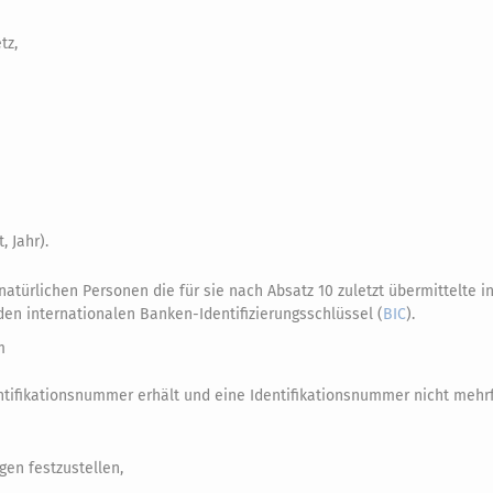
tz,
 Jahr).
türlichen Personen die für sie nach Absatz 10 zuletzt übermittelte i
 den internationalen Banken-Identifizierungsschlüssel (
BIC
).
m
entifikationsnummer erhält und eine Identifikationsnummer nicht meh
gen festzustellen,