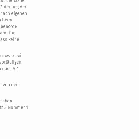
ür die bisher
Zuteilung der
r nach eigenen
n beim
ebehörde
lamt für
dass keine
n sowie bei
Vorläufigen
 nach § 4
hm von den
ischen
atz 3 Nummer 1