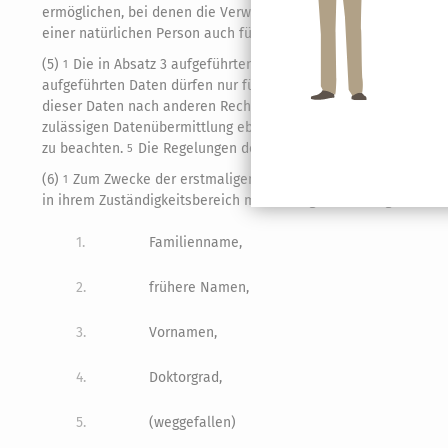
ermöglichen, bei denen die Verwendung der nach Absatz 3a ge
einer natürlichen Person auch für die in Satz 1 genannten Zwec
(5)
Die in Absatz 3 aufgeführten Daten dürfen nur für die in 
1
aufgeführten Daten dürfen nur für die in Absatz 4c genannten
dieser Daten nach anderen Rechtsvorschriften ist unzulässig.
3
zulässigen Datenübermittlung ebenfalls zu übermitteln.
Der D
4
zu beachten.
Die Regelungen des Identifikationsnummerngese
5
(6)
Zum Zwecke der erstmaligen Zuteilung der Identifikation
1
in ihrem Zuständigkeitsbereich mit alleiniger Wohnung oder H
1.
Familienname,
2.
frühere Namen,
3.
Vornamen,
4.
Doktorgrad,
5.
(weggefallen)