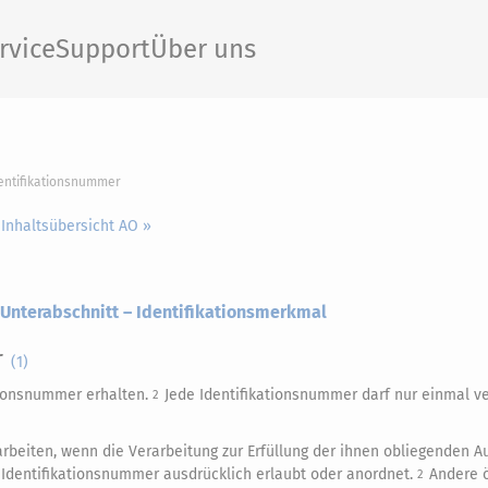
rvice
Support
Über uns
dentifikationsnummer
 Inhaltsübersicht AO »
. Unterabschnitt – Identifikationsmerkmal
r
(1)
ationsnummer erhalten.
Jede Identifikationsnummer darf nur einmal v
2
rbeiten, wenn die Verarbeitung zur Erfüllung der ihnen obliegenden 
er Identifikationsnummer ausdrücklich erlaubt oder anordnet.
Andere ö
2