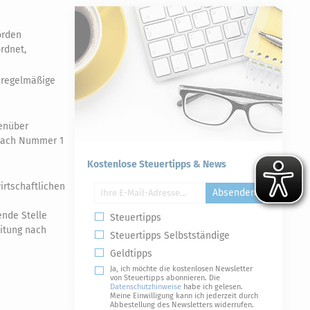
örden
rdnet,
r regelmäßige
genüber
 nach Nummer 1
Kostenlose Steuertipps & News
rtschaftlichen
Absenden
ende Stelle
Steuertipps
itung nach
Steuertipps Selbstständige
Geldtipps
Ja, ich möchte die kostenlosen Newsletter
von Steuertipps abonnieren. Die
Datenschutzhinweise
habe ich gelesen.
Meine Einwilligung kann ich jederzeit durch
Abbestellung des Newsletters widerrufen.