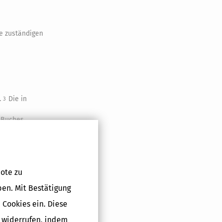
e zuständigen
.
Die in
3
n Buches
werden.
Die
4
des § 2
 dürfen
ote zu
ben. Mit Bestätigung
bersicht
 Cookies ein. Diese
ln zu
g widerrufen, indem