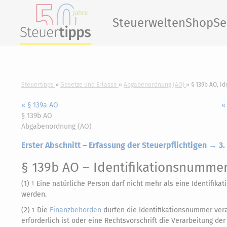
Steuerwelten
Shop
Se
Steuertipps
Gesetze und Erlasse
Abgabenordnung (AO)
§ 139b AO, I
« § 139a AO
«
§ 139b AO
Abgabenordnung (AO)
Erster Abschnitt – Erfassung der Steuerpflichtigen → 3
§ 139b AO
– Identifikationsnumme
(1)
Eine natürliche Person darf nicht mehr als eine Identifik
1
werden.
(2)
Die
Finanzbehörden
dürfen die Identifikationsnummer vera
1
erforderlich ist oder eine Rechtsvorschrift die Verarbeitung d