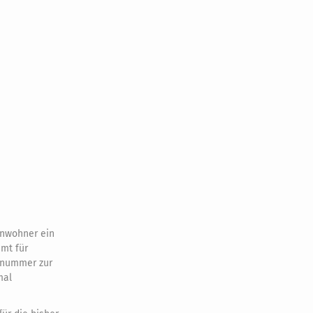
inwohner ein
mt für
nsnummer zur
mal