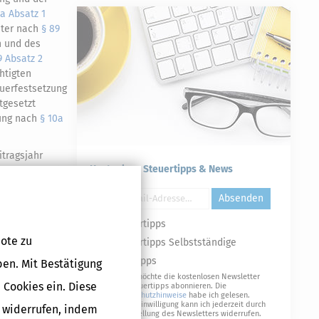
0a Absatz 1
eter nach
§ 89
n und des
9 Absatz 2
htigten
euerfestsetzung
tgesetzt
lung nach
§ 10a
tragsjahr
Kostenlose Steuertipps & News
satz
erst nach
eljahres nach
Absenden
Steuertipps
ote zu
Steuertipps Selbstständige
Druckversion
Geldtipps
ben. Mit Bestätigung
Ja, ich möchte die kostenlosen Newsletter
 Cookies ein. Diese
von Steuertipps abonnieren. Die
Datenschutzhinweise
habe ich gelesen.
Meine Einwilligung kann ich jederzeit durch
g widerrufen, indem
Abbestellung des Newsletters widerrufen.