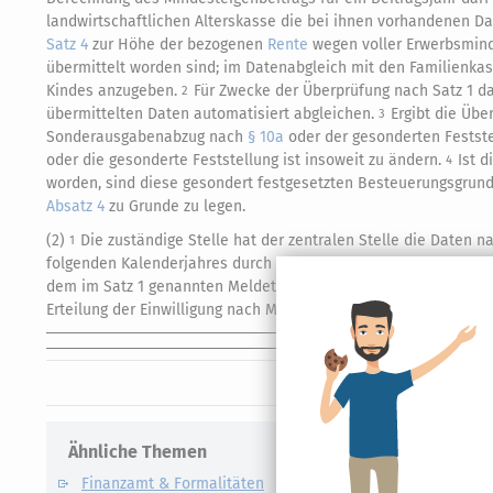
landwirtschaftlichen Alterskasse die bei ihnen vorhandenen Da
Satz 4
zur Höhe der bezogenen
Rente
wegen voller Erwerbsmind
übermittelt worden sind; im Datenabgleich mit den Familienka
Kindes anzugeben.
Für Zwecke der Überprüfung nach Satz 1 dar
2
übermittelten Daten automatisiert abgleichen.
Ergibt die Üb
3
Sonderausgabenabzug nach
§ 10a
oder der gesonderten Festst
oder die gesonderte Feststellung ist insoweit zu ändern.
Ist 
4
worden, sind diese gesondert festgesetzten Besteuerungsgrun
Absatz 4
zu Grunde zu legen.
(2)
Die zuständige Stelle hat der zentralen Stelle die Daten 
1
folgenden Kalenderjahres durch Datenfernübertragung zu über
dem im Satz 1 genannten Meldetermin vor, hat die zuständige S
Erteilung der Einwilligung nach Maßgabe von Satz 1 zu übermitte
Ähnliche Themen
Verwandte
Finanzamt & Formalitäten
Kapitalert