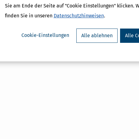
d Erklärung
Sie am Ende der Seite auf "Cookie Einstellungen" klicken. 
r - Was ist das?
finden Sie in unseren
Datenschutzhinweisen
.
ragsteuer - Definition und
AL
Cookie-Einstellungen
Alle ablehnen
Alle C
on