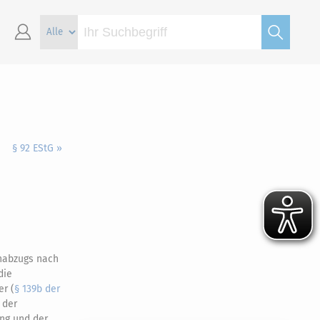
§ 92 EStG »
nabzugs nach
die
r (
§ 139b der
 der
ung und der