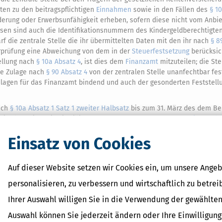
ten zu den beitragspflichtigen
Einnahmen
sowie in den Fällen des
§ 1
erung oder Erwerbsunfähigkeit erheben, sofern diese nicht vom Anbi
ssen sind auch die Identifikationsnummern des Kindergeldberechtigte
f die zentrale Stelle die ihr übermittelten Daten mit den ihr nach
§ 8
erprüfung eine Abweichung von dem in der
Steuerfestsetzung
berücksic
ellung nach
§ 10a Absatz 4
, ist dies dem
Finanzamt
mitzuteilen; die St
die Zulage nach
§ 90 Absatz 4
von der zentralen Stelle unanfechtbar fes
dlagen für das Finanzamt bindend und auch der gesonderten Feststel
nach
§ 10a Absatz 1 Satz 1 zweiter Halbsatz
bis zum 31. März des dem Bei
mitteln.
Liegt die Einwilligung nach
§ 10a Absatz 1 Satz 1 zweiter Halb
2
telle die Daten spätestens bis zum Ende des folgenden Kalenderviert
Einsatz von Cookies
ln.
Auf dieser Website setzen wir Cookies ein, um unsere Angeb
personalisieren, zu verbessern und wirtschaftlich zu betrei
Ihrer Auswahl willigen Sie in die Verwendung der gewählten
 Lexikon-Begriffe
Auswahl können Sie jederzeit ändern oder Ihre Einwilligun
ragsteuer Freibetrag -