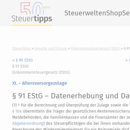
Steuerwelten
Shop
Se
Steuertipps
Gesetze und Erlasse
Einkommensteuergesetz (EStG)
§ 9
« § 90 EStG
« 
§ 91 EStG
Einkommensteuergesetz (EStG)
XI. – Altersvorsorgezulage
§ 91 EStG
– Datenerhebung und Da
(1)
Für die Berechnung und Überprüfung der Zulage sowie di
1
§ 10a
übermitteln die Träger der gesetzlichen Rentenversicherun
Meldebehörden, die Familienkassen und die Finanzämter der ze
Abgabenordnung
) des Steuerpflichtigen die bei ihnen vorhan
Berechnung des Mindesteigenbeitrags für ein Beitragsjahr darf 