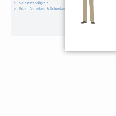
Selbstständigkeit
Definition un
Erben, Vererben & Schenken
CO2-Steue
Kapitalert
Erklärung
NACHDiG
Kommissi