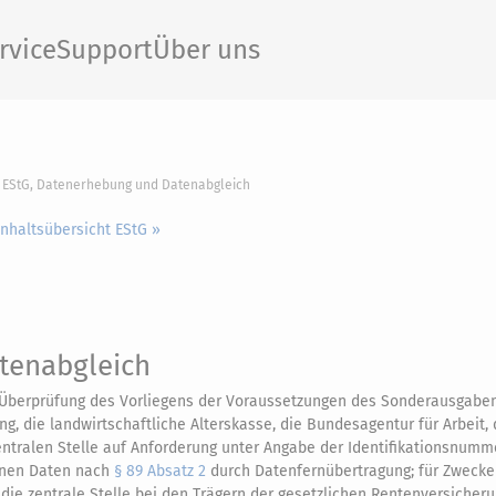
rvice
Support
Über uns
1 EStG, Datenerhebung und Datenabgleich
Inhaltsübersicht EStG »
tenabgleich
e Überprüfung des Vorliegens der Voraussetzungen des Sonderausgabe
g, die landwirtschaftliche Alterskasse, die Bundesagentur für Arbeit, 
ntralen Stelle auf Anforderung unter Angabe der Identifikationsnumme
denen Daten nach
§ 89 Absatz 2
durch Datenfernübertragung; für Zwecke
die zentrale Stelle bei den Trägern der gesetzlichen Rentenversicher