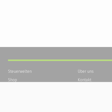
Steuerwelten
Über uns
Shop
Kontakt
Service
Karriere
Newsletter-Anmeldung
Häufige Fragen / F
Alle News
Kundenkonto