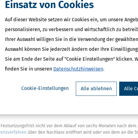
Einsatz von Cookies
gsbescheid, ein Steuermessbescheid oder ein anderer Verwaltungsakt b
Auf dieser Website setzen wir Cookies ein, um unsere Angeb
 Ablauf von zwei Jahren nach Bekanntgabe des Grundlagenbescheids.
Is
2
anzbehörde im Sinne des
§ 6 Absatz 2
ist, endet die Festsetzungsfrist ni
personalisieren, zu verbessern und wirtschaftlich zu betrei
escheid
zuständige Finanzbehörde Kenntnis von der Entscheidung über
Ihrer Auswahl willigen Sie in die Verwendung der gewählten
en für einen Grundlagenbescheid, auf den
§ 181
nicht anzuwenden ist, n
d geltenden Festsetzungsfrist bei der zuständigen Behörde beantragt 
Auswahl können Sie jederzeit ändern oder Ihre Einwilligun
er Steuer, für den der Grundlagenbescheid nicht bindend ist, nach Absat
r Grundlagenbescheid bindend ist, nicht vor Ablauf der nach Absatz 4 g
Sie am Ende der Seite auf "Cookie Einstellungen" klicken. 
nnerhalb von sieben Kalenderjahren nach dem Besteuerungszeitraum
finden Sie in unseren
Datenschutzhinweisen
.
det die Festsetzungsfrist nicht vor Ablauf von zwei Jahren nach Zuga
Cookie-Einstellungen
Alle ablehnen
Alle C
it beschränkte Person ohne gesetzlichen
Vertreter
, so endet die Festset
m die Person unbeschränkt geschäftsfähig wird oder der Mangel der Ve
stellt und ein Einwilligungsvorbehalt nach § 1825 des Bürgerlichen G
e Weise weggefallen oder aus rechtlichen Gründen an der Vertretung 
e Festsetzungsfrist nicht vor dem Ablauf von sechs Monaten nach dem Z
venzverfahren
über den Nachlass eröffnet wird oder von dem an die S