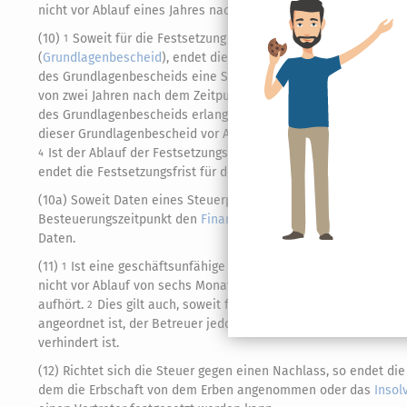
nicht vor Ablauf eines Jahres nach Eingang der Anzeige.
(10)
Soweit für die Festsetzung einer Steuer ein Feststellun
1
(
Grundlagenbescheid
), endet die Festsetzungsfrist nicht vor
des Grundlagenbescheids eine Stelle zuständig, die keine Fin
von zwei Jahren nach dem Zeitpunkt, in dem die für den
Folgeb
des Grundlagenbescheids erlangt hat.
Die Sätze 1 und 2 gelt
3
dieser Grundlagenbescheid vor Ablauf der für den Folgebeschei
Ist der Ablauf der Festsetzungsfrist hinsichtlich des Teils d
4
endet die Festsetzungsfrist für den Teil der Steuer, für den de
(10a) Soweit Daten eines Steuerpflichtigen im Sinne des
§ 93c
i
Besteuerungszeitpunkt den
Finanzbehörden
zugegangen sind, en
Daten.
(11)
Ist eine geschäftsunfähige oder in der Geschäftsfähigke
1
nicht vor Ablauf von sechs Monaten nach dem Zeitpunkt, in de
aufhört.
Dies gilt auch, soweit für eine Person ein
Betreuer
be
2
angeordnet ist, der Betreuer jedoch verstorben oder auf ander
verhindert ist.
(12) Richtet sich die Steuer gegen einen Nachlass, so endet di
dem die Erbschaft von dem Erben angenommen oder das
Insol