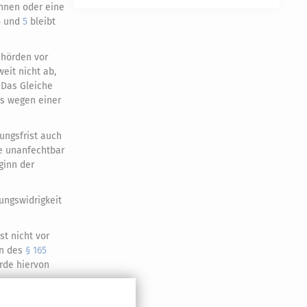
onnen oder eine
4
und
5
bleibt
ehörden vor
eit nicht ab,
Das Gleiche
ns wegen einer
ungsfrist auch
e unanfechtbar
ginn der
ungswidrigkeit
st nicht vor
en des
§ 165
örde hiervon
etzungsfrist