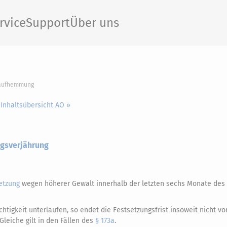
rvice
Support
Über uns
blaufhemmung
 Inhaltsübersicht AO »
ungsverjährung
etzung
wegen höherer Gewalt innerhalb der letzten sechs Monate des F
tigkeit unterlaufen, so endet die Festsetzungsfrist insoweit nicht vo
Gleiche gilt in den Fällen des
§ 173a
.