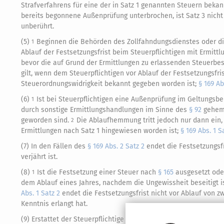
Strafverfahrens für eine der in Satz 1 genannten Steuern bek
bereits begonnene Außenprüfung unterbrochen, ist Satz 3 nicht
unberührt.
(5)
Beginnen die Behörden des Zollfahndungsdienstes oder d
1
Ablauf der Festsetzungsfrist beim Steuerpflichtigen mit Ermittl
bevor die auf Grund der Ermittlungen zu erlassenden Steuerbes
gilt, wenn dem Steuerpflichtigen vor Ablauf der Festsetzungsfr
Steuerordnungswidrigkeit bekannt gegeben worden ist;
§ 169 Ab
(6)
Ist bei Steuerpflichtigen eine Außenprüfung im Geltungsbe
1
durch sonstige Ermittlungshandlungen im Sinne des
§ 92
gehemm
geworden sind.
Die Ablaufhemmung tritt jedoch nur dann ein, 
2
Ermittlungen nach Satz 1 hingewiesen worden ist;
§ 169 Abs. 1 S
(7) In den Fällen des
§ 169 Abs. 2 Satz 2
endet die Festsetzungsfr
verjährt ist.
(8)
Ist die Festsetzung einer Steuer nach
§ 165
ausgesetzt oder
1
dem Ablauf eines Jahres, nachdem die Ungewissheit beseitigt i
Abs. 1 Satz 2
endet die Festsetzungsfrist nicht vor Ablauf von z
Kenntnis erlangt hat.
(9) Erstattet der Steuerpflichtige vor Ablauf der Festsetzungsf