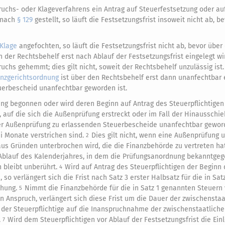
pruchs- oder Klageverfahrens ein Antrag auf Steuerfestsetzung oder a
g nach
§ 129
gestellt, so läuft die Festsetzungsfrist insoweit nicht ab, b
Klage
angefochten, so läuft die Festsetzungsfrist nicht ab, bevor über
n der Rechtsbehelf erst nach Ablauf der Festsetzungsfrist eingelegt wi
uchs gehemmt; dies gilt nicht, soweit der Rechtsbehelf unzulässig ist
anzgerichtsordnung
ist über den Rechtsbehelf erst dann unanfechtbar 
uerbescheid unanfechtbar geworden ist.
ung begonnen oder wird deren Beginn auf Antrag des Steuerpflichtigen
, auf die sich die Außenprüfung erstreckt oder im Fall der Hinausschi
 der Außenprüfung zu erlassenden Steuerbescheide unanfechtbar gewor
i Monate verstrichen sind.
Dies gilt nicht, wenn eine Außenprüfung 
2
us Gründen unterbrochen wird, die die Finanzbehörde zu vertreten ha
 Ablauf des Kalenderjahres, in dem die Prüfungsanordnung bekanntge
 bleibt unberührt.
Wird auf Antrag des Steuerpflichtigen der Beginn 
4
 verlängert sich die Frist nach Satz 3 erster Halbsatz für die in Sat
chung.
Nimmt die Finanzbehörde für die in Satz 1 genannten Steuern 
5
n Anspruch, verlängert sich diese Frist um die Dauer der zwischenstaa
rn der Steuerpflichtige auf die Inanspruchnahme der zwischenstaatliche
.
Wird dem Steuerpflichtigen vor Ablauf der Festsetzungsfrist die Ein
7