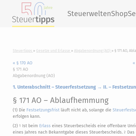
Steuerwelten
Shop
Se
Steuertipps
Gesetze und Erlasse
Abgabenordnung (AO)
§ 171 AO, A
« § 170 AO
«
§ 171 AO
Abgabenordnung (AO)
1. Unterabschnitt – Steuerfestsetzung → II. – Festsetz
§ 171 AO
– Ablaufhemmung
(1) Die
Festsetzungsfrist
läuft nicht ab, solange die
Steuerfests
erfolgen kann.
(2)
Ist beim
Erlass
eines Steuerbescheids eine offenbare Unrich
1
eines Jahres nach Bekanntgabe dieses Steuerbescheids.
Das 
2