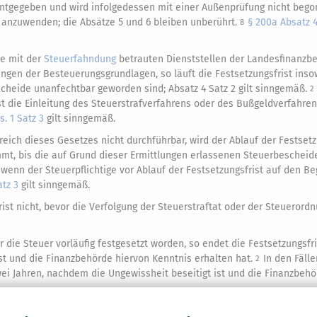
anntgegeben und wird infolgedessen mit einer Außenprüfung nicht beg
 anzuwenden; die Absätze 5 und 6 bleiben unberührt.
§ 200a Absatz 
8
ie mit der
Steuerfahndung
betrauten Dienststellen der Landesfinanzb
ungen der Besteuerungsgrundlagen, so läuft die Festsetzungsfrist insow
cheide unanfechtbar geworden sind; Absatz 4 Satz 2 gilt sinngemäß.
2
ist die Einleitung des Steuerstrafverfahrens oder des Bußgeldverfahre
s. 1 Satz 3
gilt sinngemäß.
reich dieses Gesetzes nicht durchführbar, wird der Ablauf der Festsetz
t, bis die auf Grund dieser Ermittlungen erlassenen Steuerbescheid
wenn der Steuerpflichtige vor Ablauf der Festsetzungsfrist auf den Be
atz 3
gilt sinngemäß.
ist nicht, bevor die Verfolgung der Steuerstraftat oder der Steuerordn
 die Steuer vorläufig festgesetzt worden, so endet die Festsetzungsfri
st und die Finanzbehörde hiervon Kenntnis erhalten hat.
In den Fäll
2
wei Jahren, nachdem die Ungewissheit beseitigt ist und die Finanzbeh
rist eine Anzeige nach den
§§ 153
,
371
und
378 Abs. 3
, so endet die Fests