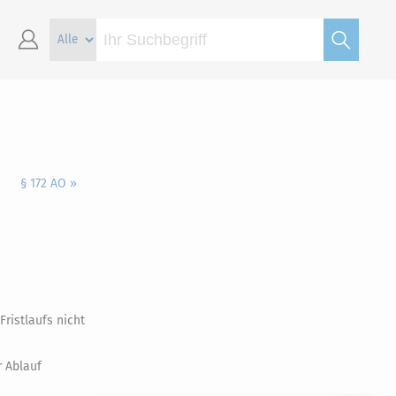
§ 172 AO »
ristlaufs nicht
r Ablauf