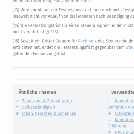
einen Vertreter festgesetzt werden kann.
(13) Wird vor Ablauf der Festsetzungsfrist eine noch nicht fest
insoweit nicht vor Ablauf von drei Monaten nach Beendigung de
(14) Die Festsetzungsfrist für einen Steueranspruch endet ni
nicht verjährt ist (
§ 228
).
(15) Soweit ein Dritter Steuern für
Rechnung
des Steuerschuldne
entrichten hat, endet die Festsetzungsfrist gegenüber dem
Ste
geltenden Festsetzungsfrist.
Ähnliche Themen
Verwandte
Finanzamt & Formalitäten
Kapitalert
Selbstständigkeit
Definition un
Erben, Vererben & Schenken
CO2-Steue
Kapitalert
Erklärung
NACHDiG