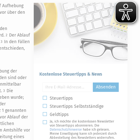
uf Aufhebung
evor über den
 den
rd.
Der Ablauf
2
.
In den Fällen
3
entschieden,
ebung der
Kostenlose Steuertipps & News
den sind oder
unmittelbar
Absenden
t.
Die
3
geben wurde;
Steuertipps
der
Steuertipps Selbstständige
z 1 genannten
Geldtipps
vor Ablauf der
Ja, ich möchte die kostenlosen Newsletter
tlichen
von Steuertipps abonnieren. Die
n Amtshilfe vor
Datenschutzhinweise
habe ich gelesen.
Meine Einwilligung kann ich jederzeit durch
leitung eines
Abbestellung des Newsletters widerrufen.