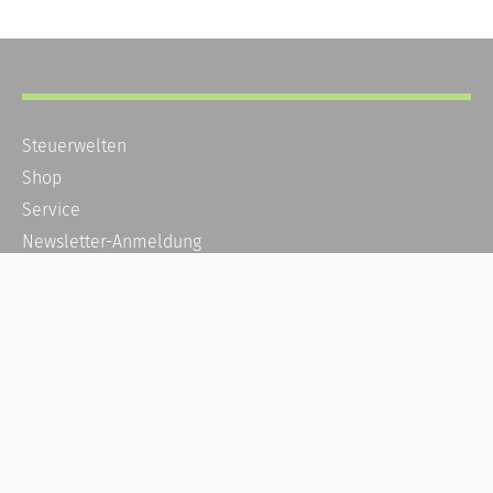
Steuerwelten
Shop
Service
Newsletter-Anmeldung
Alle News
Steuererklärung Online
Referenz
Über uns
Kontakt
Karriere
Häufige Fragen / FAQ