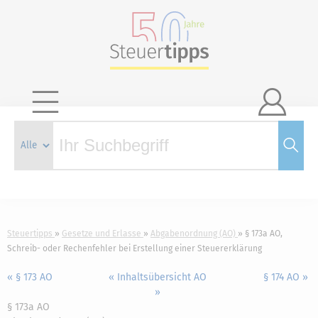

Steuertipps
Gesetze und Erlasse
Abgabenordnung (AO)
§ 173a AO,
Schreib- oder Rechenfehler bei Erstellung einer Steuererklärung
« § 173 AO
« Inhaltsübersicht AO
§ 174 AO »
»
§ 173a AO