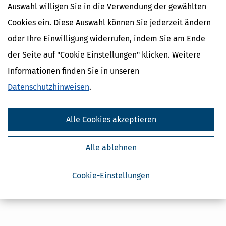
Auswahl willigen Sie in die Verwendung der gewählten
Cookies ein. Diese Auswahl können Sie jederzeit ändern
oder Ihre Einwilligung widerrufen, indem Sie am Ende
Kostenlose Steuertipps & News
der Seite auf "Cookie Einstellungen" klicken. Weitere
Informationen finden Sie in unseren
Absenden
Datenschutzhinweisen
.
Steuertipps
Steuertipps Selbstständige
Geldtipps
Alle Cookies akzeptieren
Ja, ich möchte die kostenlosen Newsletter
von Steuertipps abonnieren. Die
Datenschutzhinweise
habe ich gelesen.
Alle ablehnen
Meine Einwilligung kann ich jederzeit durch
Abbestellung des Newsletters widerrufen.
Cookie-Einstellungen