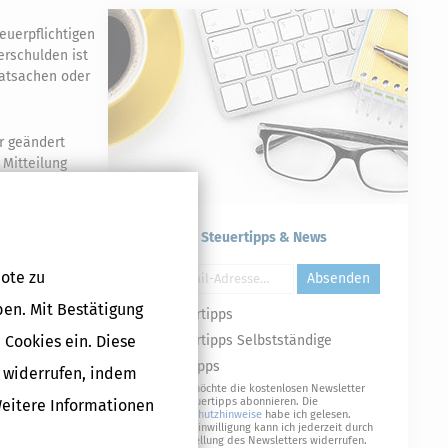
euerpflichtigen
erschulden ist
Tatsachen oder
r geändert
 Mitteilung
Druckversion
Kostenlose Steuertipps & News
ote zu
Absenden
ben. Mit Bestätigung
Steuertipps
 Cookies ein. Diese
Steuertipps Selbstständige
Geldtipps
g widerrufen, indem
Ja, ich möchte die kostenlosen Newsletter
von Steuertipps abonnieren. Die
Weitere Informationen
Datenschutzhinweise
habe ich gelesen.
Meine Einwilligung kann ich jederzeit durch
Abbestellung des Newsletters widerrufen.