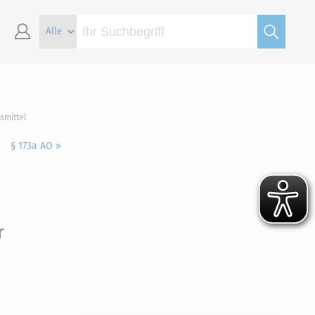
smittel
§ 173a AO »
r