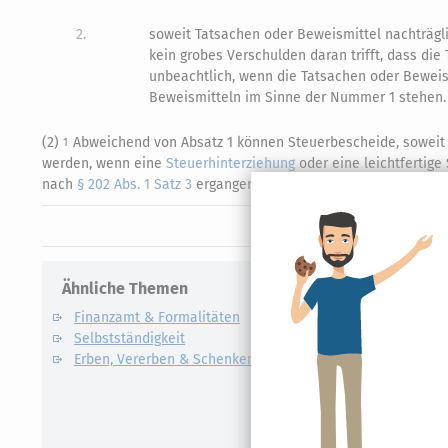
2.
soweit Tatsachen oder Beweismittel nachträgli
kein grobes Verschulden daran trifft, dass di
unbeachtlich, wenn die Tatsachen oder Bewei
Beweismitteln im Sinne der Nummer 1 stehen.
(2)
Abweichend von Absatz 1 können Steuerbescheide, soweit 
1
werden, wenn eine
Steuerhinterziehung
oder eine leichtfertige
nach
§ 202 Abs. 1 Satz 3
ergangen ist.
Ähnliche Themen
Verwandte
Finanzamt & Formalitäten
Kapitalert
Selbstständigkeit
Definition un
Erben, Vererben & Schenken
CO2-Steue
Kapitalert
Erklärung
NACHDiG
Kommissi