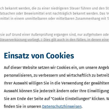
ch bekannt werden, die zu einer niedrigeren Steuer führen und den St
e Tatsachen oder Beweismittel erst nachträglich bekannt werden. Das V
smittel in einem unmittelbaren oder mittelbaren Zusammenhang mit 
sie auf Grund einer Außenprüfung ergangen sind, nur aufgehoben ode
 Steuerverkürzung vorliegt.
Dies gilt auch in den Fällen, in denen eine
2
Einsatz von Cookies
Auf dieser Website setzen wir Cookies ein, um unsere Angeb
 Lexikon-Begriffe
personalisieren, zu verbessern und wirtschaftlich zu betrei
ragsteuer Freibetrag -
d Erklärung
Ihrer Auswahl willigen Sie in die Verwendung der gewählten
r - Was ist das?
Auswahl können Sie jederzeit ändern oder Ihre Einwilligun
ragsteuer - Definition und
Sie am Ende der Seite auf "Cookie Einstellungen" klicken. 
AL
finden Sie in unseren
Datenschutzhinweisen
.
on