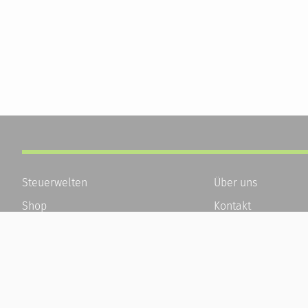
Steuerwelten
Über uns
Shop
Kontakt
Service
Karriere
Newsletter-Anmeldung
Häufige Fragen / F
Alle News
Kundenkonto
Steuererklärung Online
Kundenservice und