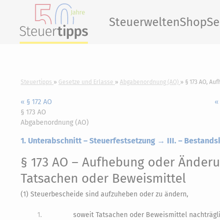
Steuerwelten
Shop
Se
Steuertipps
Gesetze und Erlasse
Abgabenordnung (AO)
§ 173 AO, A
« § 172 AO
«
§ 173 AO
Abgabenordnung (AO)
1. Unterabschnitt – Steuerfestsetzung → III. – Bestands
§ 173 AO
– Aufhebung oder Änderu
Tatsachen oder Beweismittel
(1) Steuerbescheide sind aufzuheben oder zu ändern,
1.
soweit Tatsachen oder Beweismittel nachträgli