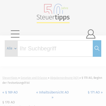

Steuertipps
Gesetze und Erlasse
Abgabenordnung (AO)
§ 170 AO, Beginn
der Festsetzungsfrist
« § 169 AO
« Inhaltsübersicht AO
§ 171 AO »
»
§ 170 AO