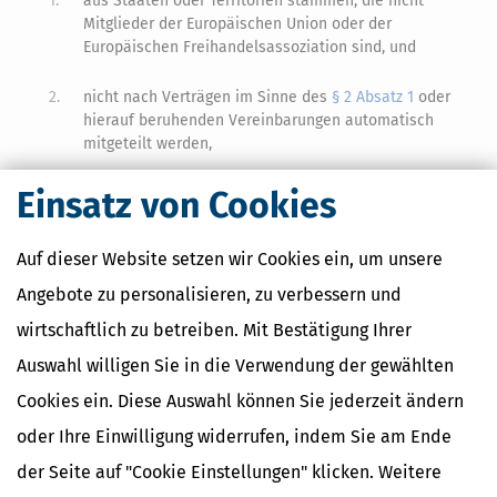
1.
aus Staaten oder Territorien stammen, die nicht
Mitglieder der Europäischen Union oder der
Europäischen Freihandelsassoziation sind, und
2.
nicht nach Verträgen im Sinne des
§ 2 Absatz 1
oder
hierauf beruhenden Vereinbarungen automatisch
mitgeteilt werden,
Einsatz von Cookies
beginnt die Festsetzungsfrist frühestens mit Ablauf des
Kalenderjahres, in dem diese Kapitalerträge der Finanzbehörde
durch Erklärung des Steuerpflichtigen oder in sonstiger Weise
Auf dieser Website setzen wir Cookies ein, um unsere
bekannt geworden sind, spätestens jedoch zehn Jahre nach Ablauf
des Kalenderjahres, in dem die Steuer entstanden ist.
Angebote zu personalisieren, zu verbessern und
(7) Für
Steuern
auf
Einkünfte
oder Erträge, die in Zusammenhang
wirtschaftlich zu betreiben. Mit Bestätigung Ihrer
stehen mit Beziehungen zu einer Drittstaat-Gesellschaft im Sinne
Auswahl willigen Sie in die Verwendung der gewählten
des
§ 138 Absatz 3
, auf die der Steuerpflichtige allein oder
zusammen mit nahestehenden Personen im Sinne des § 1 Absatz 2
Cookies ein. Diese Auswahl können Sie jederzeit ändern
des Außensteuergesetzes unmittelbar oder mittelbar einen
oder Ihre Einwilligung widerrufen, indem Sie am Ende
beherrschenden oder bestimmenden Einfluss ausüben kann,
beginnt die Festsetzungsfrist frühestens mit Ablauf des
der Seite auf "Cookie Einstellungen" klicken. Weitere
Kalenderjahres, in dem diese Beziehungen durch Mitteilung des