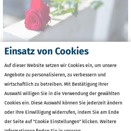
Einsatz von Cookies
Steuererklärung für Verstorbene: Alles Wichtige für Erben, Fristen
& Tipps
Auf dieser Website setzen wir Cookies ein, um unsere
[
24.07.2026, 06:44 Uhr
]
Die steuerlichen Pflichten eines
Verstorbenen gehen mit dem Tod automatisch auf die Erben über.
Angebote zu personalisieren, zu verbessern und
Diese Gesamtrechtsnachfolge bedeutet, dass man als Erbe die
wirtschaftlich zu betreiben. Mit Bestätigung Ihrer
Steuererklärung für das Todesjahr und eventuelle Vorjahre
abgeben muss, falls der Verstorbene dazu
Auswahl willigen Sie in die Verwendung der gewählten
mehr
Cookies ein. Diese Auswahl können Sie jederzeit ändern
oder Ihre Einwilligung widerrufen, indem Sie am Ende
der Seite auf "Cookie Einstellungen" klicken. Weitere
Informationen finden Sie in unseren