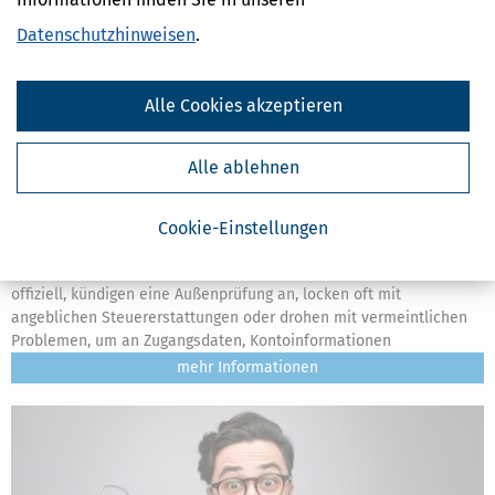
Datenschutzhinweisen
.
Alle Cookies akzeptieren
Alle ablehnen
Betrug & Phishing: Warnung vor gefälschten ELSTER-Mails
Cookie-Einstellungen
[
14.07.2026, 15:04 Uhr
]
Die Finanzämter warnen vor gefälschten
ELSTER-Mails und Finanzamt-Mails. Die Nachrichten wirken
offiziell, kündigen eine Außenprüfung an, locken oft mit
angeblichen Steuererstattungen oder drohen mit vermeintlichen
Problemen, um an Zugangsdaten, Kontoinformationen
mehr