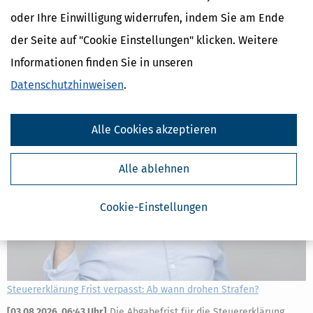
Einkommensteuer
oder Ihre Einwilligung widerrufen, indem Sie am Ende
Einkommen
Existenzminimum
der Seite auf "Cookie Einstellungen" klicken. Weitere
Finanzamt
Informationen finden Sie in unseren
Weitere News zum Thema
Datenschutzhinweisen
.
Alle Cookies akzeptieren
Alle ablehnen
Cookie-Einstellungen
Steuererklärung Frist verpasst: Ab wann drohen Strafen?
[
03.08.2026, 06:43 Uhr
]
Die Abgabefrist für die Steuererklärung