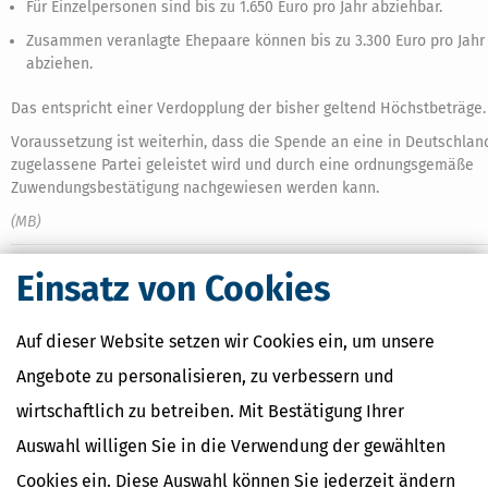
Für Einzelpersonen sind bis zu 1.650 Euro pro Jahr abziehbar.
Zusammen veranlagte Ehepaare können bis zu 3.300 Euro pro Jahr
abziehen.
Das entspricht einer Verdopplung der bisher geltend Höchstbeträge.
Voraussetzung ist weiterhin, dass die Spende an eine in Deutschlan
zugelassene Partei geleistet wird und durch eine ordnungsgemäße
Zuwendungsbestätigung nachgewiesen werden kann.
(MB)
Einsatz von Cookies
Ähnliche Themen
Auf dieser Website setzen wir Cookies ein, um unsere
Erben, Vererben & Schenken
Selbstständigkeit
Angebote zu personalisieren, zu verbessern und
Finanzamt & Formalitäten
wirtschaftlich zu betreiben. Mit Bestätigung Ihrer
Verwandte Lexikon-Begriffe
Auswahl willigen Sie in die Verwendung der gewählten
Einnahmen
Cookies ein. Diese Auswahl können Sie jederzeit ändern