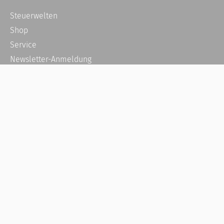
Steuerwelten
Shop
Service
Newsletter-Anmeldung
Alle News
Steuererklärung Online
Referenz
Über uns
Kontakt
Karriere
Häufige Fragen / FAQ
Kundenkonto
Kundenservice und Support
Vertrag widerrufen