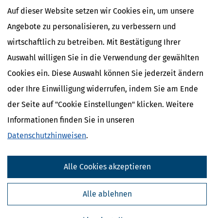
»Mobilitätsprämie« ausfüllen und deine Fahrtkosten angeben.
Auf dieser Website setzen wir Cookies ein, um unsere
Wann wird die Mobilitätsprämie ausgezahlt?
Angebote zu personalisieren, zu verbessern und
Die Auszahlung erfolgt nach Bearbeitung deiner Steuererklärung
wirtschaftlich zu betreiben. Mit Bestätigung Ihrer
zusammen mit dem Steuerbescheid. Das kann mehrere Wochen ode
Monate dauern.
Auswahl willigen Sie in die Verwendung der gewählten
Ist die Mobilitätsprämie steuerfrei?
Cookies ein. Diese Auswahl können Sie jederzeit ändern
Ja, die Mobilitätsprämie ist vollständig steuerfrei und muss nicht
oder Ihre Einwilligung widerrufen, indem Sie am Ende
versteuert werden.
der Seite auf "Cookie Einstellungen" klicken. Weitere
Gibt es eine Mindestgrenze für die Auszahlung?
Informationen finden Sie in unseren
Ja. Die Mobilitätsprämie wird nur ausgezahlt, wenn sie mindestens 1
Euro beträgt.
Datenschutzhinweisen
.
Warum bekomme ich trotz Pendeln keine Mobilitätsprämie?
Mögliche Gründe sind: Die Entfernung beträgt weniger als 21 km, die
Alle Cookies akzeptieren
Werbungskosten liegen unter 1.230 Euro, dein Einkommen übersteigt
den Grundfreibetrag oder die Prämie liegt unter der Mindestgrenze
Alle ablehnen
von 10 Euro.
Wird die Mobilitätsprämie automatisch berücksichtigt?