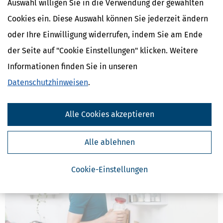
Auswahl willigen Sie in die Verwendung der gewählten
Cookies ein. Diese Auswahl können Sie jederzeit ändern
oder Ihre Einwilligung widerrufen, indem Sie am Ende
Altersteilzeit: Modelle, Möglichkeiten und Zahlen
der Seite auf "Cookie Einstellungen" klicken. Weitere
[
02.04.2024, 14:03 Uhr
]
Direkt gefördert wird die Altersteilzeit (ATZ)
Informationen finden Sie in unseren
schon seit 2009 nicht mehr. Trotzdem gibt es sie noch, und das
Datenschutzhinweisen
.
Modell erfreut sich nach wie vor einiger Beliebtheit. Die Zahl
derjenigen, die vor ihrer gesetzlichen Rente zuletzt in Altersteilzeit
waren,
Alle Cookies akzeptieren
mehr
Alle ablehnen
Cookie-Einstellungen