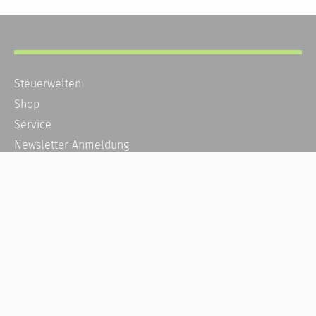
Steuerwelten
Shop
Service
Newsletter-Anmeldung
Alle News
Steuererklärung Online
Referenz
Über uns
Kontakt
Karriere
Häufige Fragen / FAQ