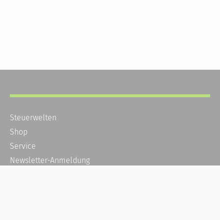
Steuerwelten
Shop
Service
Newsletter-Anmeldung
Alle News
Steuererklärung Online
Referenz