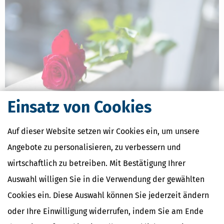
Einsatz von Cookies
Steuererklärung für Verstorbene: Alles Wichtige für Erben, Fristen
Auf dieser Website setzen wir Cookies ein, um unsere
& Tipps
Angebote zu personalisieren, zu verbessern und
[
24.07.2026, 06:44 Uhr
]
Die steuerlichen Pflichten eines
wirtschaftlich zu betreiben. Mit Bestätigung Ihrer
Verstorbenen gehen mit dem Tod automatisch auf die Erben über.
Diese Gesamtrechtsnachfolge bedeutet, dass man als Erbe die
Auswahl willigen Sie in die Verwendung der gewählten
Steuererklärung für das Todesjahr und eventuelle Vorjahre
Cookies ein. Diese Auswahl können Sie jederzeit ändern
abgeben muss, falls der Verstorbene dazu
mehr
oder Ihre Einwilligung widerrufen, indem Sie am Ende