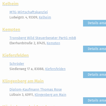
Kelheim
MTG-Wirtschaftskanzlei
Ludwigstr. 4, 93309,
Kelheim
Details ans
Kempten
Tronsberg Wild Steuerberater PartG mbB
Eberhardstraße 2, 87435,
Kempten
Details ans
Kiefersfelden
Schröder
Siedlerweg 17 a, 83088,
Kiefersfelden
Details ans
Klingenberg am Main
Diplom-Kaufmann Thomas Rose
Lüßrain 3, 63911,
Klingenberg am Main
Details ans