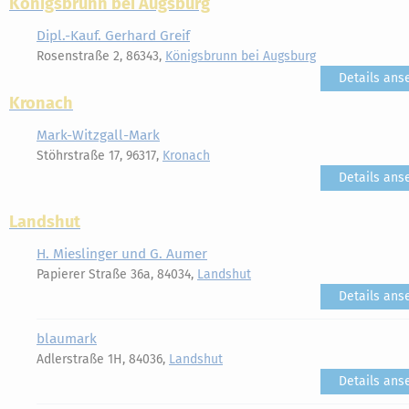
Königsbrunn bei Augsburg
Dipl.-Kauf. Gerhard Greif
Rosenstraße 2, 86343,
Königsbrunn bei Augsburg
Details ans
Kronach
Mark-Witzgall-Mark
Stöhrstraße 17, 96317,
Kronach
Details ans
Landshut
H. Mieslinger und G. Aumer
Papierer Straße 36a, 84034,
Landshut
Details ans
blaumark
Adlerstraße 1H, 84036,
Landshut
Details ans