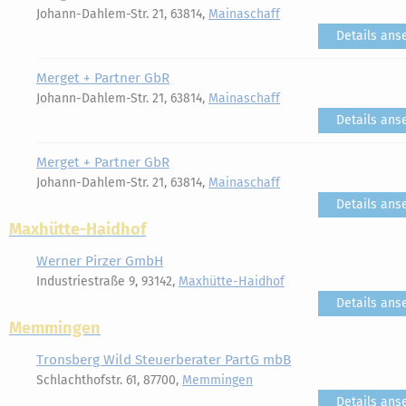
Johann-Dahlem-Str. 21, 63814,
Mainaschaff
Details ans
Merget + Partner GbR
Johann-Dahlem-Str. 21, 63814,
Mainaschaff
Details ans
Merget + Partner GbR
Johann-Dahlem-Str. 21, 63814,
Mainaschaff
Details ans
Maxhütte-Haidhof
Werner Pirzer GmbH
Industriestraße 9, 93142,
Maxhütte-Haidhof
Details ans
Memmingen
Tronsberg Wild Steuerberater PartG mbB
Schlachthofstr. 61, 87700,
Memmingen
Details ans