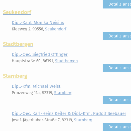
Details ans
Seukendorf
Dipl.-Kauf. Monika Neisius
Kleeweg 2, 90556,
Seukendorf
Details ans
Stadtbergen
Dipl.-Oec. Siegfried Offinger
Hauptstraße 60, 86391,
Stadtbergen
Details ans
Starnberg
Dipl.-Kfm. Michael Weist
Prinzenweg 11a, 82319,
Starnberg
Details ans
Dipl.-Oec. Karl-Heinz Keiler & Dipl.-Kfm. Rudolf Seebauer
Josef-Jägerhuber-Straße 7, 82319,
Starnberg
Details ans