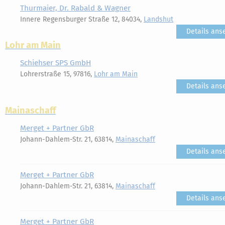
Thurmaier, Dr. Rabald & Wagner
Innere Regensburger Straße 12, 84034,
Landshut
Details ans
Lohr am Main
Schiehser SPS GmbH
Lohrerstraße 15, 97816,
Lohr am Main
Details ans
Mainaschaff
Merget + Partner GbR
Johann-Dahlem-Str. 21, 63814,
Mainaschaff
Details ans
Merget + Partner GbR
Johann-Dahlem-Str. 21, 63814,
Mainaschaff
Details ans
Merget + Partner GbR