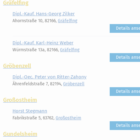
Gräfelfing
Dipl.-Kauf. Hans-Georg Zilker
Ahornstraße 10, 82166,
Gräfelfing
Details ans
Dipl.-Kauf. Karl-Heinz Weber
Würmstraße 13a, 82166,
Gräfelfing
Details ans
Gröbenzell
Dipl.-Oec. Peter von Ritter-Zahony
Ährenfeldstraße 7, 82194,
Gröbenzell
Details ans
Großostheim
Horst Stegmann
Fabrikstraße 5, 63762,
Großostheim
Details ans
Gundelsheim