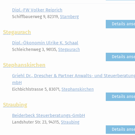
Dipl.-FW Volker Reiprich
Schiffbauerweg 9, 82319,
Starnberg
Details ans
Stegaurach
Dipl.-Ökonomin Ulrike K. Schaal
Schleichenweg 3, 96135,
Stegaurach
Details ans
Stephanskirchen
Griehl Dr., Drescher & Partner Anwalts- und Steuerberatun
mbH
Eichbichlstrasse 5, 83071,
Stephanskirchen
Details ans
Straubing
Beiderbeck Steuerberatungs-GmbH
Landshuter Str. 23, 94315,
Straubing
Details ans