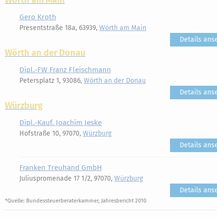
Wörth am Main
Gero Kroth
Presentstraße 18a, 63939,
Wörth am Main
Details ans
Wörth an der Donau
Dipl.-FW Franz Fleischmann
Petersplatz 1, 93086,
Wörth an der Donau
Details ans
Würzburg
Dipl.-Kauf. Joachim Jeske
Hofstraße 10, 97070,
Würzburg
Details ans
Franken Treuhand GmbH
Juliuspromenade 17 1/2, 97070,
Würzburg
Details ans
*Quelle: Bundessteuerberaterkammer, Jahresbericht 2010