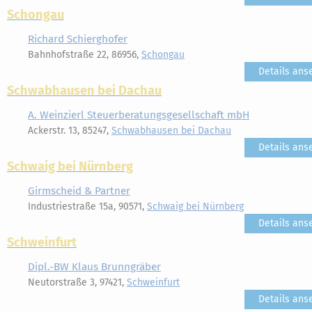
Schongau
Richard Schierghofer
Bahnhofstraße 22, 86956,
Schongau
Details ans
Schwabhausen bei Dachau
A. Weinzierl Steuerberatungsgesellschaft mbH
Ackerstr. 13, 85247,
Schwabhausen bei Dachau
Details ans
Schwaig bei Nürnberg
Girmscheid & Partner
Industriestraße 15a, 90571,
Schwaig bei Nürnberg
Details ans
Schweinfurt
Dipl.-BW Klaus Brunngräber
Neutorstraße 3, 97421,
Schweinfurt
Details ans