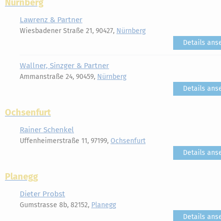
Nürnberg
Lawrenz & Partner
Wiesbadener Straße 21, 90427,
Nürnberg
Details ans
Wallner, Sinzger & Partner
Ammanstraße 24, 90459,
Nürnberg
Details ans
Ochsenfurt
Rainer Schenkel
Uffenheimerstraße 11, 97199,
Ochsenfurt
Details ans
Planegg
Dieter Probst
Gumstrasse 8b, 82152,
Planegg
Details ans