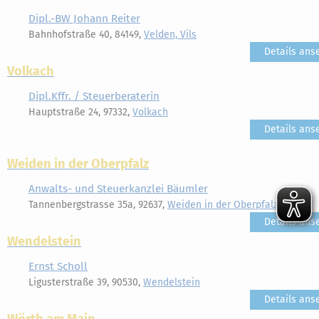
Dipl.-BW Johann Reiter
Bahnhofstraße 40, 84149,
Velden, Vils
Details ans
Volkach
Dipl.Kffr. / Steuerberaterin
Hauptstraße 24, 97332,
Volkach
Details ans
Weiden in der Oberpfalz
Anwalts- und Steuerkanzlei Bäumler
Tannenbergstrasse 35a, 92637,
Weiden in der Oberpfalz
Details ans
Wendelstein
Ernst Scholl
Ligusterstraße 39, 90530,
Wendelstein
Details ans