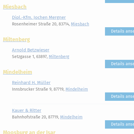
Miesbach
Dipl.-Kfm. Jochen Mergner
Rosenheimer Straße 20, 83714,
Miesbach
Details ans
Miltenberg
Arnold Betzwieser
Setzgasse 1, 63897,
Miltenberg
Details ans
Mindelheim
Reinhard H. Müller
Innsbrucker Straße 9, 87719,
Mindelheim
Details ans
Kauer & Ritter
Bahnhofstraße 20, 87719,
Mindelheim
Details ans
Moosburg an der Isar