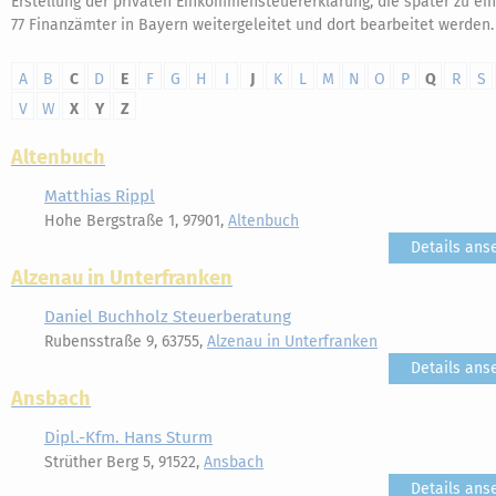
Erstellung der privaten Einkommensteuererklärung, die später zu ei
77 Finanzämter in Bayern weitergeleitet und dort bearbeitet werden.
A
B
C
D
E
F
G
H
I
J
K
L
M
N
O
P
Q
R
S
V
W
X
Y
Z
Altenbuch
Matthias Rippl
Hohe Bergstraße 1, 97901,
Altenbuch
Details ans
Alzenau in Unterfranken
Daniel Buchholz Steuerberatung
Rubensstraße 9, 63755,
Alzenau in Unterfranken
Details ans
Ansbach
Dipl.-Kfm. Hans Sturm
Strüther Berg 5, 91522,
Ansbach
Details ans