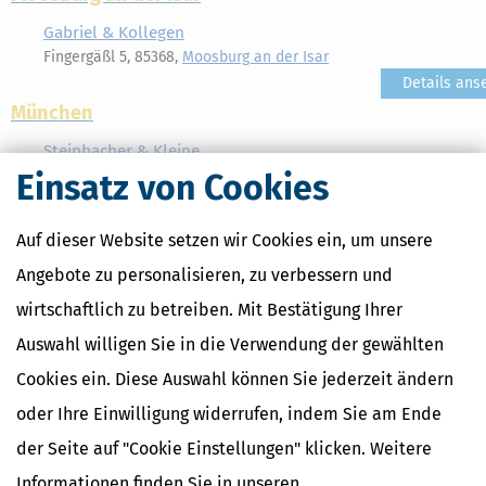
Gabriel & Kollegen
Fingergäßl 5, 85368,
Moosburg an der Isar
Details ans
München
Steinbacher & Kleine
Menzinger Straße 66, 80992,
München
Einsatz von Cookies
Details ans
Auf dieser Website setzen wir Cookies ein, um unsere
Hiebeler-Hasner, Keller & Partner
Angebote zu personalisieren, zu verbessern und
Romanstr. 38, 80639,
München
Details ans
wirtschaftlich zu betreiben. Mit Bestätigung Ihrer
Auswahl willigen Sie in die Verwendung der gewählten
Opitsch & Heinisch GdbR
Hildegardstraße 2, 80539,
München
Cookies ein. Diese Auswahl können Sie jederzeit ändern
Details ans
oder Ihre Einwilligung widerrufen, indem Sie am Ende
der Seite auf "Cookie Einstellungen" klicken. Weitere
Honert, Funke, Maute, Neumayer
Theatiner Straße 8, 80333,
München
Informationen finden Sie in unseren