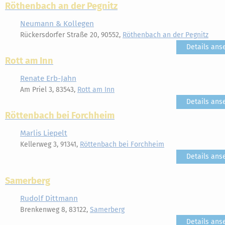
Röthenbach an der Pegnitz
Neumann & Kollegen
Rückersdorfer Straße 20, 90552,
Röthenbach an der Pegnitz
Details ans
Rott am Inn
Renate Erb-Jahn
Am Priel 3, 83543,
Rott am Inn
Details ans
Röttenbach bei Forchheim
Marlis Liepelt
Kellerweg 3, 91341,
Röttenbach bei Forchheim
Details ans
Samerberg
Rudolf Dittmann
Brenkenweg 8, 83122,
Samerberg
Details ans