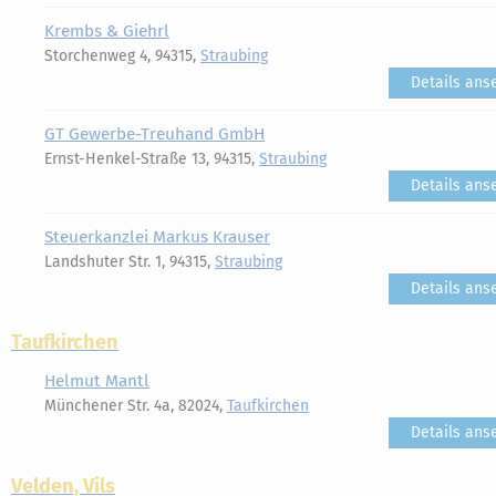
Krembs & Giehrl
Storchenweg 4, 94315,
Straubing
Details ans
GT Gewerbe-Treuhand GmbH
Ernst-Henkel-Straße 13, 94315,
Straubing
Details ans
Steuerkanzlei Markus Krauser
Landshuter Str. 1, 94315,
Straubing
Details ans
Taufkirchen
Helmut Mantl
Münchener Str. 4a, 82024,
Taufkirchen
Details ans
Velden, Vils