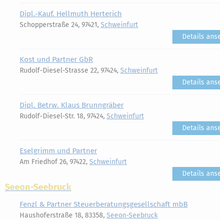
Dipl.-Kauf. Hellmuth Herterich
Schopperstraße 24, 97421,
Schweinfurt
Details ans
Kost und Partner GbR
Rudolf-Diesel-Strasse 22, 97424,
Schweinfurt
Details ans
Dipl. Betrw. Klaus Brunngräber
Rudolf-Diesel-Str. 18, 97424,
Schweinfurt
Details ans
Eselgrimm und Partner
Am Friedhof 26, 97422,
Schweinfurt
Details ans
Seeon-Seebruck
Fenzl & Partner Steuerberatungsgesellschaft mbB
Haushoferstraße 18, 83358,
Seeon-Seebruck