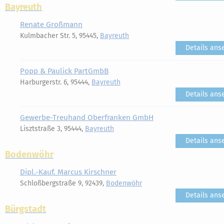
Bayreuth
Renate Großmann
Kulmbacher Str. 5, 95445,
Bayreuth
Details ans
Popp & Paulick PartGmbB
Harburgerstr. 6, 95444,
Bayreuth
Details ans
Gewerbe-Treuhand Oberfranken GmbH
Lisztstraße 3, 95444,
Bayreuth
Details ans
Bodenwöhr
Dipl.-Kauf. Marcus Kirschner
Schloßbergstraße 9, 92439,
Bodenwöhr
Details ans
Bürgstadt