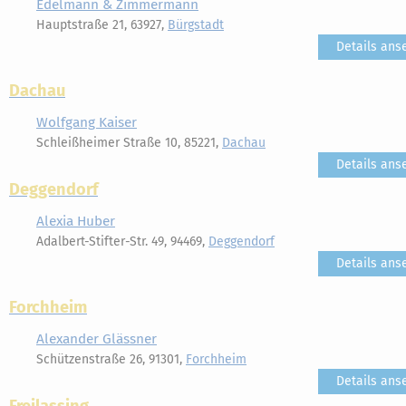
Edelmann & Zimmermann
Hauptstraße 21, 63927,
Bürgstadt
Details ans
Dachau
Wolfgang Kaiser
Schleißheimer Straße 10, 85221,
Dachau
Details ans
Deggendorf
Alexia Huber
Adalbert-Stifter-Str. 49, 94469,
Deggendorf
Details ans
Forchheim
Alexander Glässner
Schützenstraße 26, 91301,
Forchheim
Details ans