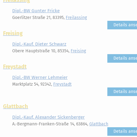
Freilassing
Dipl.-BW Gunter Fricke
Goerlitzer Straße 21, 83395,
Freilassing
Details ans
Freising
Dipl.-Kauf. Dieter Schwarz
Obere Hauptstraße 10, 85354,
Freising
Details ans
Freystadt
Dipl.-BW Werner Lehmeier
Marktplatz 54, 92342,
Freystadt
Details ans
Glattbach
Dipl.-Kauf. Alexander Sickenberger
A.-Bergmann-Franken-Straße 14, 63864,
Glattbach
Details ans