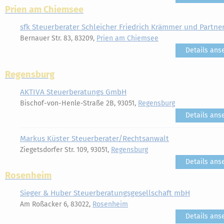
Prien am Chiemsee
sfk Steuerberater Schleicher Friedrich Krämmer und Partn
Bernauer Str. 83, 83209,
Prien am Chiemsee
Details ans
Regensburg
AKTIVA Steuerberatungs GmbH
Bischof-von-Henle-Straße 2B, 93051,
Regensburg
Details ans
Markus Küster Steuerberater/Rechtsanwalt
Ziegetsdorfer Str. 109, 93051,
Regensburg
Details ans
Rosenheim
Sieger & Huber Steuerberatungsgesellschaft mbH
Am Roßacker 6, 83022,
Rosenheim
Details ans