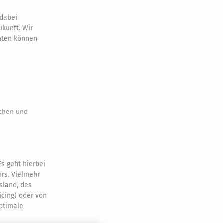
 dabei
ukunft. Wir
chten können
ichen und
s geht hierbei
rs. Vielmehr
sland, des
icing) oder von
ptimale