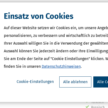
Einsatz von Cookies
olg eines Unternehmens. Deswegen sollte diese gut gewählt werden bz
sind nicht nur steuerliche, sondern auch haftungsrechtliche und
Auf dieser Website setzen wir Cookies ein, um unsere Angeb
ch auch die Höhe der mit einer Rechtsform verbundenen Verwaltungsko
personalisieren, zu verbessern und wirtschaftlich zu betrei
 für ausschließlich in Deutschland operierende Unternehmen vielfält
ichtspunkten die Rechtsformwahl zu optimieren.
Ihrer Auswahl willigen Sie in die Verwendung der gewählten
Auswahl können Sie jederzeit ändern oder Ihre Einwilligun
Sie am Ende der Seite auf "Cookie Einstellungen" klicken. 
finden Sie in unseren
Datenschutzhinweisen
.
Wir sprechen:
Cookie-Einstellungen
Alle ablehnen
Alle C
Deutsch
Englisch
Türkisch
Russisch