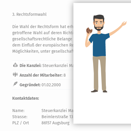
3. Rechtsformwahl
Die Wahl der Rechtsform hat erhebliche Bedeutung für den Erf
getroffene Wahl auf deren Richtigkeit überprüft werden. Dabei 
gesellschaftsrechtliche Belange mit einzubeziehen und letztli
dem Einfluß der europäischen Rechtsentwicklung bestehen auch
Möglichkeiten, unter gesellschafts- und steuerrechtlichen Ges
Die Kanzlei:
Steuerkanzlei Marcus Ritscher
Anzahl der Mitarbeiter:
8
Gegründet:
01.02.2000
Kontaktdaten:
Name:
Steuerkanzlei Marcus Ritscher
Strasse:
Beimlerstraße 13 1/3
PLZ / Ort
86157 Augsburg