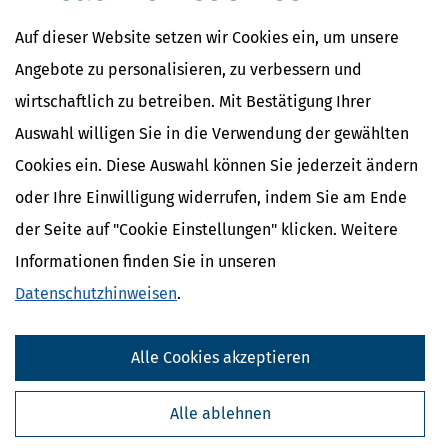
Die Kanzlei:
Tronsberg Wild Steuerberater PartG mbB
Auf dieser Website setzen wir Cookies ein, um unsere
Anzahl der Mitarbeiter:
31
Angebote zu personalisieren, zu verbessern und
Gegründet:
01.04.2008
wirtschaftlich zu betreiben. Mit Bestätigung Ihrer
Kontaktdaten:
Auswahl willigen Sie in die Verwendung der gewählten
Name:
Tronsberg Wild Steuerberater PartG mbB
Cookies ein. Diese Auswahl können Sie jederzeit ändern
Strasse:
Schlachthofstr. 61
oder Ihre Einwilligung widerrufen, indem Sie am Ende
PLZ / Ort
87700 Memmingen
der Seite auf "Cookie Einstellungen" klicken. Weitere
Tel:
498331752320
Informationen finden Sie in unseren
Fax:
4983317523299
E-Mail:
memmingen@lex-tribut.de oder
Datenschutzhinweisen
.
Kontaktformular
Web:
www.tronsberg-wild.de
Alle Cookies akzeptieren
Alle ablehnen