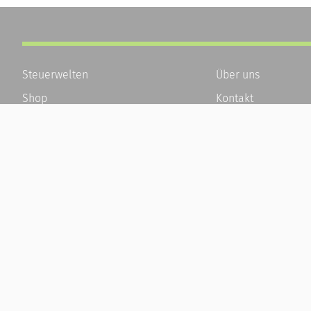
Steuerwelten
Über uns
Shop
Kontakt
Service
Karriere
Newsletter-Anmeldung
Häufige Fragen / F
Alle News
Kundenkonto
Steuererklärung Online
Kundenservice und
Referenz
Vertrag widerrufen