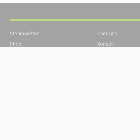
Steuerwelten
Über uns
Shop
Kontakt
Service
Karriere
Newsletter-Anmeldung
Häufige Fragen / F
Alle News
Kundenkonto
Steuererklärung Online
Kundenservice und
Referenz
Vertrag widerrufen