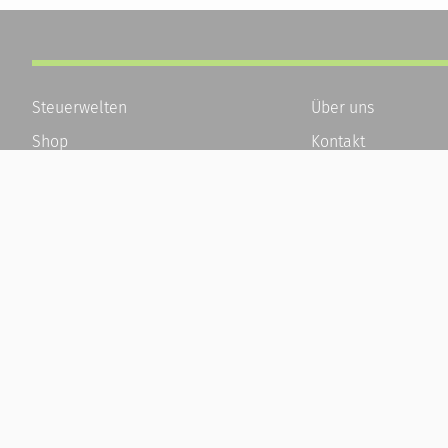
Steuerwelten
Über uns
Shop
Kontakt
Service
Karriere
Newsletter-Anmeldung
Häufige Fragen / F
Alle News
Kundenkonto
Steuererklärung Online
Kundenservice und
Referenz
Vertrag widerrufen