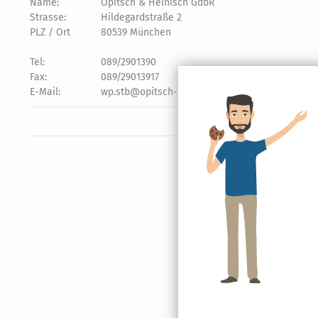
Name:
Opitsch & Heinisch GdbR
Strasse:
Hildegardstraße 2
PLZ / Ort
80539 München
Tel:
089/2901390
Fax:
089/29013917
E-Mail:
wp.stb@opitsch-heinisch.de oder
Kontaktformu