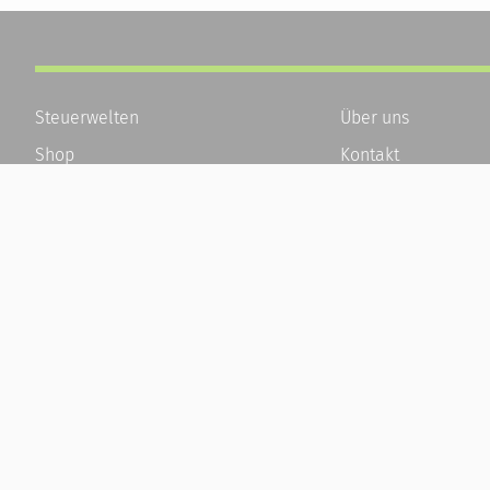
Steuerwelten
Über uns
Shop
Kontakt
Service
Karriere
Newsletter-Anmeldung
Häufige Fragen / F
Alle News
Kundenkonto
Steuererklärung Online
Kundenservice und
Referenz
Vertrag widerrufen