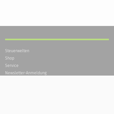
Steuerwelten
Shop
Service
Newsletter-Anmeldung
Alle News
Steuererklärung Online
Referenz
Über uns
Kontakt