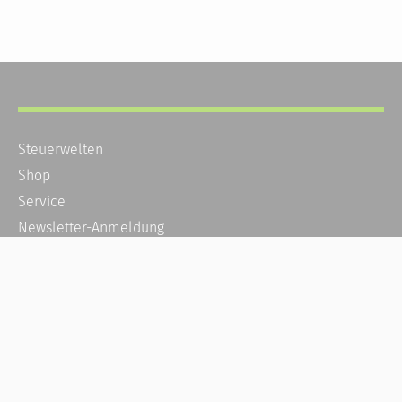
Steuerwelten
Shop
Service
Newsletter-Anmeldung
Alle News
Steuererklärung Online
Referenz
Über uns
Kontakt
Karriere