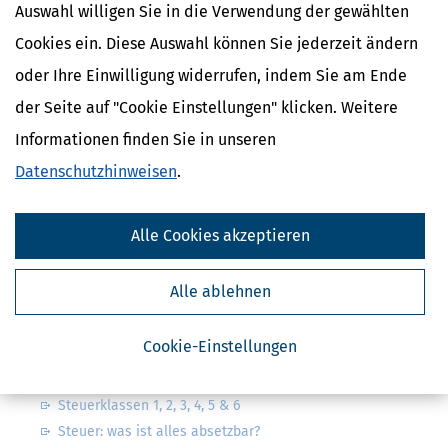
Auswahl willigen Sie in die Verwendung der gewählten
Cookies ein. Diese Auswahl können Sie jederzeit ändern
oder Ihre Einwilligung widerrufen, indem Sie am Ende
Kostenlose Steuertipps & News
der Seite auf "Cookie Einstellungen" klicken. Weitere
Informationen finden Sie in unseren
Absenden
Datenschutzhinweisen
.
Steuertipps
Steuertipps Selbstständige
Geldtipps
Alle Cookies akzeptieren
Ja, ich möchte die kostenlosen Newsletter
von Steuertipps abonnieren. Die
Datenschutzhinweise
habe ich gelesen.
Alle ablehnen
Meine Einwilligung kann ich jederzeit durch
Abbestellung des Newsletters widerrufen.
Cookie-Einstellungen
Steuerwelten
Steuerklassen 1, 2, 3, 4, 5 & 6
Steuer: was ist alles absetzbar?