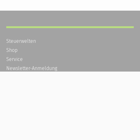
Steuerwelten
Shop
Service
Newsletter-Anmeldung
Alle News
Steuererklärung Online
Referenz
Über uns
Kontakt
Karriere
Häufige Fragen / FAQ