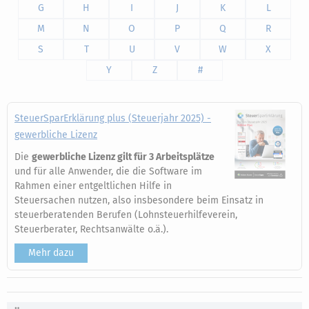
G
H
I
J
K
L
M
N
O
P
Q
R
S
T
U
V
W
X
Y
Z
#
SteuerSparErklärung plus (Steuerjahr 2025) -
gewerbliche Lizenz
Die
gewerbliche Lizenz gilt für 3 Arbeitsplätze
und für alle Anwender, die die Software im
Rahmen einer entgeltlichen Hilfe in
Steuersachen nutzen, also insbesondere beim Einsatz in
steuerberatenden Berufen (Lohnsteuerhilfeverein,
Steuerberater, Rechtsanwälte o.ä.).
Mehr dazu