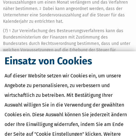
Vorauszahlungen um einen Monat verlängern und das Verfahren
näher bestimmen.
Dabei kann angeordnet werden, dass der
2
Unternehmer eine Sondervorauszahlung auf die Steuer für das
Kalenderjahr zu entrichten hat.
(7)
Zur Vereinfachung des Besteuerungsverfahrens kann das
1
Bundesministerium der Finanzen mit Zustimmung des
Bundesrates durch Rechtsverordnung bestimmen, dass und unter
welchen Voraussetzungen auf die Erhebung der Steuer für
Lieferungen von Gold, Silberund Platin sowie sonstige Leistungen
Einsatz von Cookies
im Geschäft mit diesen Edelmetallen zwischen Unternehmern, die
an einer Wertpapierbörse im Inland mit dem Recht zur Teilnahme
Auf dieser Website setzen wir Cookies ein, um unsere
am Handel zugelassen sind, verzichtet werden kann.
Das gilt
2
nicht für Münzen und Medaillen aus diesen Edelmetallen.
Angebote zu personalisieren, zu verbessern und
(8) (weggefallen)
wirtschaftlich zu betreiben. Mit Bestätigung Ihrer
(9)
Zur Vereinfachung des Besteuerungsverfahrens kann das
1
Auswahl willigen Sie in die Verwendung der gewählten
Bundesministerium der Finanzen mit Zustimmung des
Bundesrates durch Rechtsverordnung die Vergütung der
Cookies ein. Diese Auswahl können Sie jederzeit ändern
Vorsteuerbeträge (
§ 15
) an im
Ausland
ansässige Unternehmer,
oder Ihre Einwilligung widerrufen, indem Sie am Ende
abweichend von
§ 16
und von den Absätzen 1 bis 4, in einem
besonderen Verfahren regeln.
Dabei kann auch angeordnet
2
der Seite auf "Cookie Einstellungen" klicken. Weitere