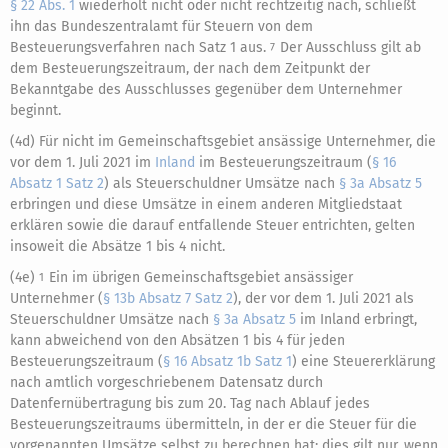
§ 22 Abs. 1
wiederholt nicht oder nicht rechtzeitig nach, schließt
ihn das Bundeszentralamt für Steuern von dem
Besteuerungsverfahren nach Satz 1 aus.
Der Ausschluss gilt ab
7
dem Besteuerungszeitraum, der nach dem Zeitpunkt der
Bekanntgabe des Ausschlusses gegenüber dem Unternehmer
beginnt.
(4d) Für nicht im Gemeinschaftsgebiet ansässige Unternehmer, die
vor dem 1. Juli 2021 im
Inland
im Besteuerungszeitraum (
§ 16
Absatz 1 Satz 2
) als Steuerschuldner Umsätze nach
§ 3a Absatz 5
erbringen und diese Umsätze in einem anderen Mitgliedstaat
erklären sowie die darauf entfallende Steuer entrichten, gelten
insoweit die Absätze 1 bis 4 nicht.
(4e)
Ein im übrigen Gemeinschaftsgebiet ansässiger
1
Unternehmer (
§ 13b Absatz 7 Satz 2
), der vor dem 1. Juli 2021 als
Steuerschuldner Umsätze nach
§ 3a Absatz 5
im Inland erbringt,
kann abweichend von den Absätzen 1 bis 4 für jeden
Besteuerungszeitraum (
§ 16 Absatz 1b Satz 1
) eine Steuererklärung
nach amtlich vorgeschriebenem Datensatz durch
Datenfernübertragung bis zum 20. Tag nach Ablauf jedes
Besteuerungszeitraums übermitteln, in der er die Steuer für die
vorgenannten Umsätze selbst zu berechnen hat; dies gilt nur, wenn