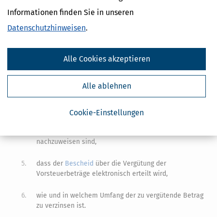
werden,
Informationen finden Sie in unseren
1.
dass die Vergütung nur erfolgt, wenn sie eine bestimmte
Datenschutzhinweisen
.
Mindesthöhe erreicht,
2.
innerhalb welcher Frist der Vergütungsantrag zu stellen
Alle Cookies akzeptieren
ist,
Alle ablehnen
3.
in welchen Fällen der Unternehmer den Antrag
eigenhändig zu unterschreiben hat,
Cookie-Einstellungen
4.
wie und in welchem Umfang Vorsteuerbeträge durch
Vorlage von Rechnungen und Einfuhrbelegen
nachzuweisen sind,
5.
dass der
Bescheid
über die Vergütung der
Vorsteuerbeträge elektronisch erteilt wird,
6.
wie und in welchem Umfang der zu vergütende Betrag
zu verzinsen ist.