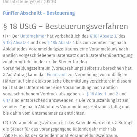
Umsatzsteuergesetz (UStG)
Fünfter Abschnitt – Besteuerung
§ 18 UStG
– Besteuerungsverfahren
(1)
Der
Unternehmer
hat vorbehaltlich des
§ 18i Absatz 3
, des
1
§ 18j Absatz 4
und des
§ 18k Absatz 4
bis zum zehnten Tag nach
Ablauf jedes Voranmeldungszeitraums eine Voranmeldung nach
amtlich vorgeschriebenem Datensatz durch Datenfernübertragung
zu übermitteln, in der er die Steuer für den
Voranmeldungszeitraum (Vorauszahlung) selbst zu berechnen hat.
Auf Antrag kann das
Finanzamt
zur Vermeidung von unbilligen
2
Härten auf eine elektronische Übermittlung verzichten; in diesem
Fall hat der Unternehmer eine Voranmeldung nach amtlich
vorgeschriebenem Vordruck abzugeben.
§ 16 Abs. 1
und
2
und
3
§ 17
sind entsprechend anzuwenden.
Die Vorauszahlung ist am
4
zehnten Tag nach Ablauf des Voranmeldungszeitraums fällig und
bis dahin vom Unternehmer zu entrichten.
(2)
Voranmeldungszeitraum ist das Kalendervierteljahr.
Beträgt
1
2
die Steuer für das vorangegangene Kalenderjahr mehr als
7.500 Euro, ist der Kalendermonat Voranmeldungszeitraum.