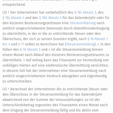
entsprechend.
(3)
Der Unternehmer hat vorbehaltlich des
§ 18i Absatz 3
, des
1
§ 18j Absatz 4
und des
§ 18k Absatz 4
für das Kalenderjahr oder für
den kürzeren Besteuerungszeitraum eine
Steuererklärung
nach
amtlich vorgeschriebenem Datensatz durch Datenfernübertragung
zu übermitteln, in der er die zu entrichtende Steuer oder den
Überschuss, der sich zu seinen Gunsten ergibt, nach
§ 16 Absatz 1
bis 4
und
§ 17
selbst zu berechnen hat (
Steueranmeldung
).
In den
2
Fällen des
§ 16 Absatz 3
und
4
ist die Steueranmeldung binnen
einem Monat nach Ablauf des kürzeren Besteuerungszeitraums zu
übermitteln.
Auf Antrag kann das Finanzamt zur Vermeidung von
3
unbilligen Härten auf eine elektronische Übermittlung verzichten;
in diesem Fall hat der Unternehmer eine Steueranmeldung nach
amtlich vorgeschriebenem Vordruck abzugeben und eigenhändig
zu unterschreiben.
(4)
Berechnet der Unternehmer die zu entrichtende Steuer oder
1
den Überschuss in der Steueranmeldung für das Kalenderjahr
abweichend von der Summe der Vorauszahlungen, so ist der
Unterschiedsbetrag zugunsten des Finanzamts einen Monat nach
dem Eingang der Steueranmeldung fällig und bis dahin vom