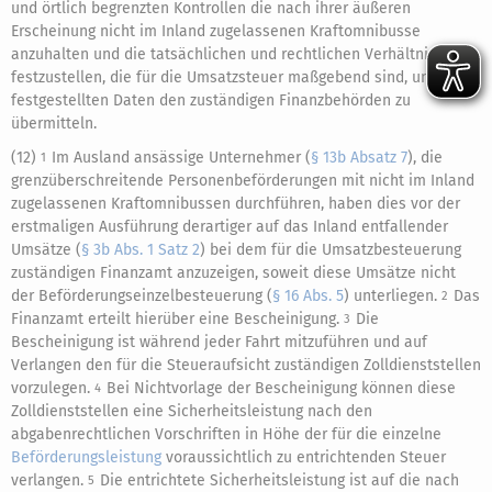
und örtlich begrenzten Kontrollen die nach ihrer äußeren
Erscheinung nicht im Inland zugelassenen Kraftomnibusse
anzuhalten und die tatsächlichen und rechtlichen Verhältnisse
festzustellen, die für die Umsatzsteuer maßgebend sind, und die
festgestellten Daten den zuständigen Finanzbehörden zu
übermitteln.
(12)
Im Ausland ansässige Unternehmer (
§ 13b Absatz 7
), die
1
grenzüberschreitende Personenbeförderungen mit nicht im Inland
zugelassenen Kraftomnibussen durchführen, haben dies vor der
erstmaligen Ausführung derartiger auf das Inland entfallender
Umsätze (
§ 3b Abs. 1 Satz 2
) bei dem für die Umsatzbesteuerung
zuständigen Finanzamt anzuzeigen, soweit diese Umsätze nicht
der Beförderungseinzelbesteuerung (
§ 16 Abs. 5
) unterliegen.
Das
2
Finanzamt erteilt hierüber eine Bescheinigung.
Die
3
Bescheinigung ist während jeder Fahrt mitzuführen und auf
Verlangen den für die Steueraufsicht zuständigen Zolldienststellen
vorzulegen.
Bei Nichtvorlage der Bescheinigung können diese
4
Zolldienststellen eine Sicherheitsleistung nach den
abgabenrechtlichen Vorschriften in Höhe der für die einzelne
Beförderungsleistung
voraussichtlich zu entrichtenden Steuer
verlangen.
Die entrichtete Sicherheitsleistung ist auf die nach
5