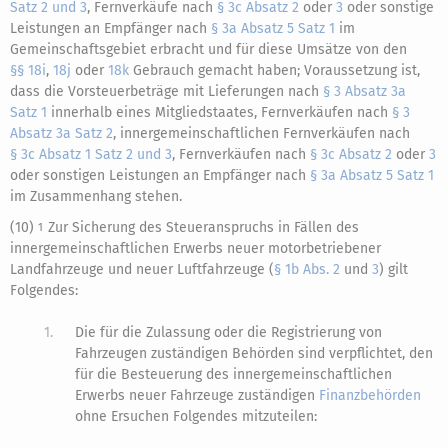
Satz 2 und 3
, Fernverkäufe nach
§ 3c Absatz 2
oder
3
oder sonstige
Leistungen an Empfänger nach
§ 3a Absatz 5 Satz 1
im
Gemeinschaftsgebiet erbracht und für diese Umsätze von den
§§ 18i
,
18j
oder
18k
Gebrauch gemacht haben; Voraussetzung ist,
dass die Vorsteuerbeträge mit Lieferungen nach
§ 3 Absatz 3a
Satz 1
innerhalb eines Mitgliedstaates, Fernverkäufen nach
§ 3
Absatz 3a Satz 2
, innergemeinschaftlichen Fernverkäufen nach
§ 3c Absatz 1 Satz 2 und 3
, Fernverkäufen nach
§ 3c Absatz 2
oder
3
oder sonstigen Leistungen an Empfänger nach
§ 3a Absatz 5 Satz 1
im Zusammenhang stehen.
(10)
Zur Sicherung des Steueranspruchs in Fällen des
1
innergemeinschaftlichen Erwerbs neuer motorbetriebener
Landfahrzeuge und neuer Luftfahrzeuge (
§ 1b Abs. 2
und
3
) gilt
Folgendes:
1.
Die für die Zulassung oder die Registrierung von
Fahrzeugen zuständigen Behörden sind verpflichtet, den
für die Besteuerung des innergemeinschaftlichen
Erwerbs neuer Fahrzeuge zuständigen
Finanzbehörden
ohne Ersuchen Folgendes mitzuteilen: