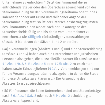
Unternehmer zu entrichten.
Setzt das Finanzamt die zu
2
entrichtende Steuer oder den Überschuss abweichend von der
Steueranmeldung für den Voranmeldungszeitraum oder für das
Kalenderjahr oder auf Grund unterbliebener Abgabe der
Steueranmeldung fest, so ist der Unterschiedsbetrag zugunsten
des Finanzamts einen Monat nach der Bekanntgabe des
Steuerbescheids fällig und bis dahin vom Unternehmer zu
entrichten.
Die
Fälligkeit
rückständiger Vorauszahlungen
3
(Absatz 1) bleibt von den Sätzen 1 und 2 unberührt.
(4a)
Voranmeldungen (Absätze 1 und 2) und eine Steuererklärung
1
(Absätze 3 und 4) haben auch die Unternehmer und juristischen
Personen abzugeben, die ausschließlich Steuer für Umsätze nach
§ 1 Abs. 1 Nr. 5
,
§ 13b Absatz 5
oder
§ 25b Abs. 2
zu entrichten
haben, sowie Fahrzeuglieferer (
§ 2a
).
Voranmeldungen sind nur
2
für die Voranmeldungszeiträume abzugeben, in denen die Steuer
für diese Umsätze zu erklären ist.
Die Anwendung des
3
Absatzes 2a ist ausgeschlossen.
(4b) Für Personen, die keine Unternehmer sind und Steuerbeträge
nach
§ 6a Abs. 4 Satz 2
oder nach
§ 14c Abs. 2
schulden, gilt
Absatz 4a entsprechend.