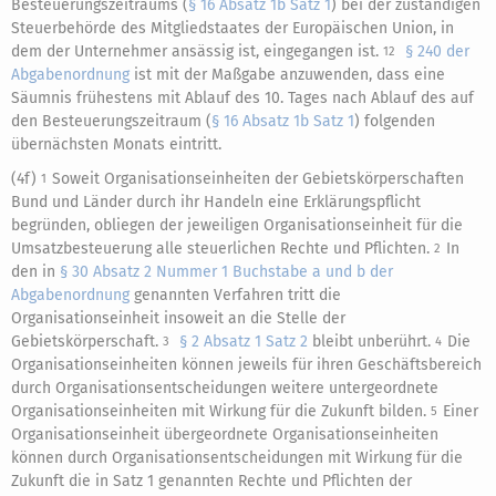
Besteuerungszeitraums (
§ 16 Absatz 1b Satz 1
) bei der zuständigen
Steuerbehörde des Mitgliedstaates der Europäischen Union, in
dem der Unternehmer ansässig ist, eingegangen ist.
§ 240 der
12
Abgabenordnung
ist mit der Maßgabe anzuwenden, dass eine
Säumnis frühestens mit Ablauf des 10. Tages nach Ablauf des auf
den Besteuerungszeitraum (
§ 16 Absatz 1b Satz 1
) folgenden
übernächsten Monats eintritt.
(4f)
Soweit Organisationseinheiten der Gebietskörperschaften
1
Bund und Länder durch ihr Handeln eine Erklärungspflicht
begründen, obliegen der jeweiligen Organisationseinheit für die
Umsatzbesteuerung alle steuerlichen Rechte und Pflichten.
In
2
den in
§ 30 Absatz 2 Nummer 1 Buchstabe a und b der
Abgabenordnung
genannten Verfahren tritt die
Organisationseinheit insoweit an die Stelle der
Gebietskörperschaft.
§ 2 Absatz 1 Satz 2
bleibt unberührt.
Die
3
4
Organisationseinheiten können jeweils für ihren Geschäftsbereich
durch Organisationsentscheidungen weitere untergeordnete
Organisationseinheiten mit Wirkung für die Zukunft bilden.
Einer
5
Organisationseinheit übergeordnete Organisationseinheiten
können durch Organisationsentscheidungen mit Wirkung für die
Zukunft die in Satz 1 genannten Rechte und Pflichten der