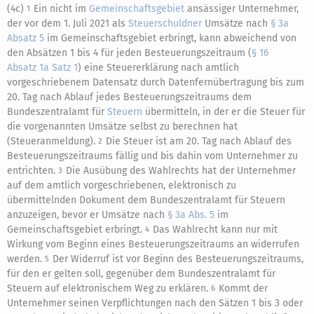
(4c)
Ein nicht im
Gemeinschaftsgebiet
ansässiger Unternehmer,
1
der vor dem 1. Juli 2021 als
Steuerschuldner
Umsätze nach
§ 3a
Absatz 5
im Gemeinschaftsgebiet erbringt, kann abweichend von
den Absätzen 1 bis 4 für jeden Besteuerungszeitraum (
§ 16
Absatz 1a Satz 1
) eine Steuererklärung nach amtlich
vorgeschriebenem Datensatz durch Datenfernübertragung bis zum
20. Tag nach Ablauf jedes Besteuerungszeitraums dem
Bundeszentralamt für
Steuern
übermitteln, in der er die Steuer für
die vorgenannten Umsätze selbst zu berechnen hat
(Steueranmeldung).
Die Steuer ist am 20. Tag nach Ablauf des
2
Besteuerungszeitraums fällig und bis dahin vom Unternehmer zu
entrichten.
Die Ausübung des Wahlrechts hat der Unternehmer
3
auf dem amtlich vorgeschriebenen, elektronisch zu
übermittelnden Dokument dem Bundeszentralamt für Steuern
anzuzeigen, bevor er Umsätze nach
§ 3a Abs. 5
im
Gemeinschaftsgebiet erbringt.
Das Wahlrecht kann nur mit
4
Wirkung vom Beginn eines Besteuerungszeitraums an widerrufen
werden.
Der Widerruf ist vor Beginn des Besteuerungszeitraums,
5
für den er gelten soll, gegenüber dem Bundeszentralamt für
Steuern auf elektronischem Weg zu erklären.
Kommt der
6
Unternehmer seinen Verpflichtungen nach den Sätzen 1 bis 3 oder