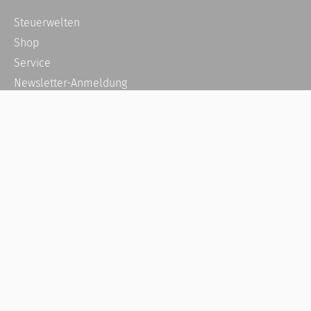
Steuerwelten
Shop
Service
Newsletter-Anmeldung
Alle News
Steuererklärung Online
Referenz
Über uns
Kontakt
Karriere
Häufige Fragen / FAQ
Kundenkonto
Kundenservice und Support
Vertrag widerrufen