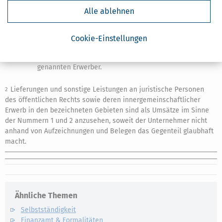
Nummer 4 Buchstabe a ausgeführt werden;
Alle ablehnen
6.
(weggefallen)
Cookie-Einstellungen
7.
der innergemeinschaftliche Erwerb eines neuen
Fahrzeugs durch die in
§ 1a Abs. 3
und
§ 1b Abs. 1
genannten Erwerber.
Lieferungen und sonstige Leistungen an juristische Personen
2
des öffentlichen Rechts sowie deren innergemeinschaftlicher
Erwerb in den bezeichneten Gebieten sind als Umsätze im Sinne
der Nummern 1 und 2 anzusehen, soweit der Unternehmer nicht
anhand von Aufzeichnungen und Belegen das Gegenteil glaubhaft
macht.
Ähnliche Themen
Selbstständigkeit
Finanzamt & Formalitäten