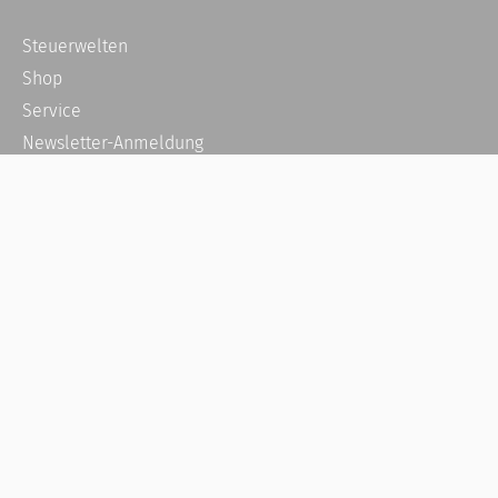
Steuerwelten
Shop
Service
Newsletter-Anmeldung
Alle News
Steuererklärung Online
Referenz
Über uns
Kontakt
Karriere
Häufige Fragen / FAQ
Kundenkonto
Kundenservice und Support
Vertrag widerrufen