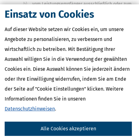
b)
vom Leistungsempfänger ausschließlich oder zum
Teil für eine nach
§ 4 Nummer 8 bis 27 und 29
Einsatz von Cookies
steuerfreie Tätigkeit verwendet werden;
Auf dieser Website setzen wir Cookies ein, um unsere
3.
die Lieferungen im Sinne des
§ 3 Abs. 1b
und die
Angebote zu personalisieren, zu verbessern und
sonstigen Leistungen im Sinne des
§ 3 Abs. 9a
;
wirtschaftlich zu betreiben. Mit Bestätigung Ihrer
4.
die Lieferungen von Gegenständen, die sich im
Auswahl willigen Sie in die Verwendung der gewählten
Zeitpunkt der
Lieferung
Cookies ein. Diese Auswahl können Sie jederzeit ändern
a)
in einem zollamtlich bewilligten Freihafen-
oder Ihre Einwilligung widerrufen, indem Sie am Ende
Veredelungsverkehr oder in einer zollamtlich
besonders zugelassenen Freihafenlagerung oder
der Seite auf "Cookie Einstellungen" klicken. Weitere
Informationen finden Sie in unseren
b)
einfuhrumsatzsteuerrechtlich im freien Verkehr
Datenschutzhinweisen
.
befinden;
5.
die sonstigen Leistungen, die im Rahmen eines
Alle Cookies akzeptieren
Veredelungsverkehrs oder einer Lagerung im Sinne der