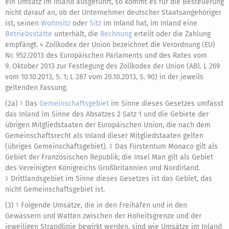
ein Umsatz im Inland ausgeführt, so kommt es für die Besteuerung
nicht darauf an, ob der Unternehmer deutscher Staatsangehöriger
ist, seinen
Wohnsitz
oder
Sitz
im Inland hat, im Inland eine
Betriebsstätte
unterhält, die
Rechnung
erteilt oder die Zahlung
empfängt.
Zollkodex der Union bezeichnet die Verordnung (EU)
4
Nr. 952/2013 des Europäischen Parlaments und des Rates vom
9. Oktober 2013 zur Festlegung des Zollkodex der Union (ABl. L 269
vom 10.10.2013, S. 1; L 287 vom 20.10.2013, S. 90) in der jeweils
geltenden Fassung.
(2a)
Das
Gemeinschaftsgebiet
im Sinne dieses Gesetzes umfasst
1
das Inland im Sinne des Absatzes 2 Satz 1 und die Gebiete der
übrigen Mitgliedstaaten der Europäischen Union, die nach dem
Gemeinschaftsrecht als Inland dieser Mitgliedstaaten gelten
(übriges Gemeinschaftsgebiet).
Das Fürstentum Monaco gilt als
2
Gebiet der Französischen Republik; die Insel Man gilt als Gebiet
des Vereinigten Königreichs Großbritannien und Nordirland.
Drittlandsgebiet im Sinne dieses Gesetzes ist das Gebiet, das
3
nicht Gemeinschaftsgebiet ist.
(3)
Folgende Umsätze, die in den Freihäfen und in den
1
Gewässern und Watten zwischen der Hoheitsgrenze und der
jeweiligen Strandlinie bewirkt werden, sind wie Umsätze im Inland