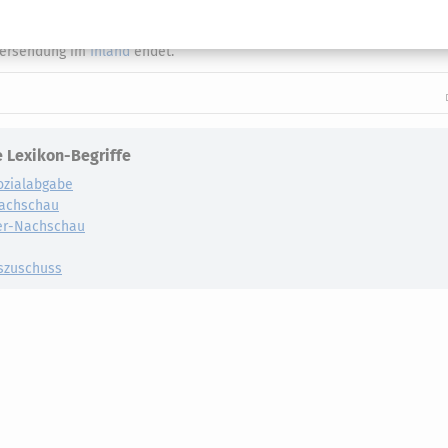
snummer eines anderen Mitgliedstaates verwendet, entfallen die
Versendung im
Inland
endet.
 Lexikon-Begriffe
ozialabgabe
achschau
er-Nachschau
szuschuss