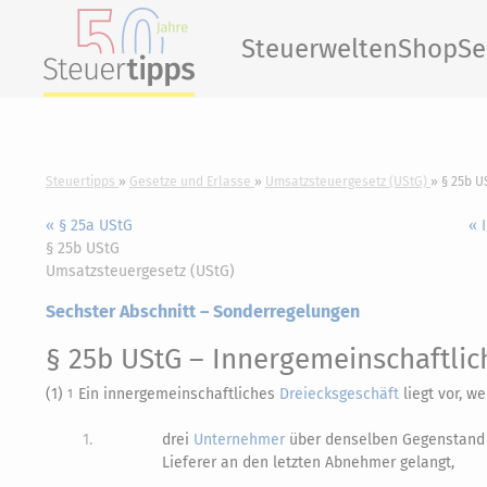
Steuerwelten
Shop
Se
Steuertipps
Gesetze und Erlasse
Umsatzsteuergesetz (UStG)
§ 25b U
« § 25a UStG
« 
§ 25b UStG
Umsatzsteuergesetz (UStG)
Sechster Abschnitt – Sonderregelungen
§ 25b UStG
– Innergemeinschaftlic
(1)
Ein innergemeinschaftliches
Dreiecksgeschäft
liegt vor, w
1
1.
drei
Unternehmer
über denselben Gegenstand 
Lieferer an den letzten Abnehmer gelangt,