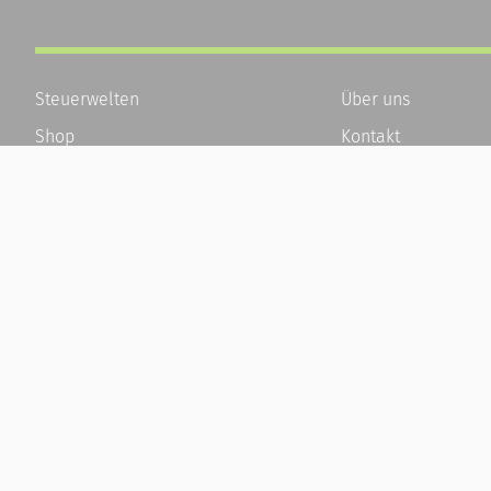
Steuerwelten
Über uns
Shop
Kontakt
Service
Karriere
Newsletter-Anmeldung
Häufige Fragen / F
Alle News
Kundenkonto
Steuererklärung Online
Kundenservice und
Referenz
Vertrag widerrufen