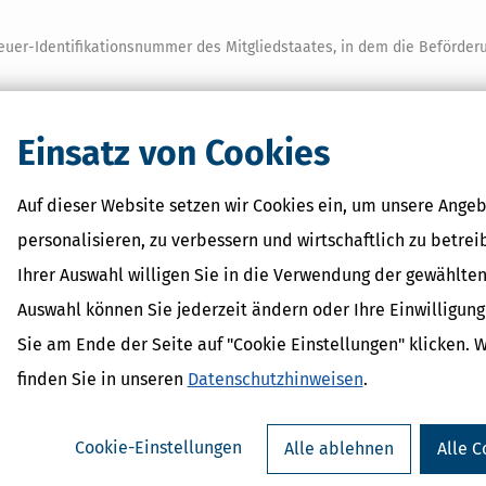
uer-Identifikationsnummer des Mitgliedstaates, in dem die Beförder
erb des ersten Abnehmers als besteuert.
Einsatz von Cookies
ilt die Gegenleistung als
Entgelt
.
n des
§ 15
berechtigt, die nach Absatz 2 geschuldete Steuer als
Vorsteu
Auf dieser Website setzen wir Cookies ein, um unsere Angeb
zu ersehen sein müssen
personalisieren, zu verbessern und wirtschaftlich zu betrei
msatzsteuer-Identifikationsnummer verwendet, das vereinbarte Entgelt
Ihrer Auswahl willigen Sie in die Verwendung der gewählten
Name und die Anschrift des letzten Abnehmers;
Auswahl können Sie jederzeit ändern oder Ihre Einwilligun
Umsatzsteuer-Identifikationsnummer verwendet:
Sie am Ende der Seite auf "Cookie Einstellungen" klicken. 
finden Sie in unseren
Datenschutzhinweisen
.
n ausgeführten Lieferung im Sinne des Absatzes 2 sowie die hierauf e
Cookie-Einstellungen
Alle ablehnen
Alle C
ten Abnehmers.