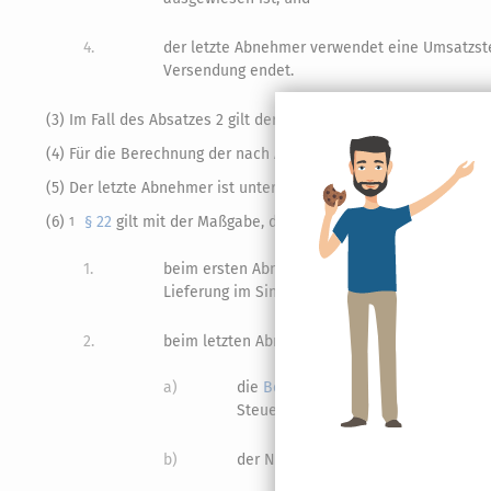
4.
der letzte Abnehmer verwendet eine Umsatzste
Versendung endet.
(3) Im Fall des Absatzes 2 gilt der innergemeinschaftliche Erw
(4) Für die Berechnung der nach Absatz 2 geschuldeten Steuer g
(5) Der letzte Abnehmer ist unter den übrigen Voraussetzunge
(6)
§ 22
gilt mit der Maßgabe, dass aus den Aufzeichnungen 
1
1.
beim ersten Abnehmer, der eine inländische U
Lieferung im Sinne des Absatzes 2 sowie der 
2.
beim letzten Abnehmer, der eine inländische 
a)
die
Bemessungsgrundlage
der an ih
Steuerbeträge,
b)
der Name und die Anschrift des ers