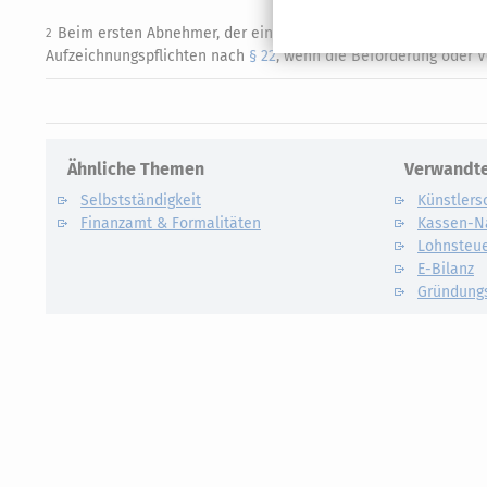
Beim ersten Abnehmer, der eine Umsatzsteuer-Identifikation
2
Aufzeichnungspflichten nach
§ 22
, wenn die Beförderung oder 
Ähnliche Themen
Verwandte
Selbstständigkeit
Künstlers
Finanzamt & Formalitäten
Kassen-N
Lohnsteu
E-Bilanz
Gründung