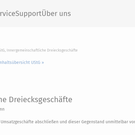
rvice
Support
Über uns
StG, Innergemeinschaftliche Dreiecksgeschäfte
Inhaltsübersicht UStG »
he Dreiecksgeschäfte
enn
Umsatzgeschäfte abschließen und dieser Gegenstand unmittelbar vo