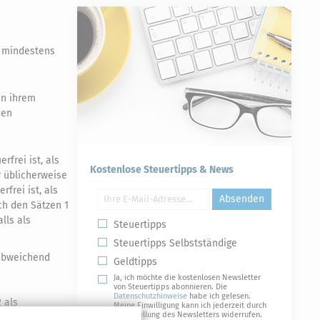
n mindestens
in ihrem
den
rfrei ist, als
Kostenlose Steuertipps & News
 üblicherweise
frei ist, als
Absenden
ch den Sätzen 1
lls als
Steuertipps
Steuertipps Selbstständige
 abweichend
Geldtipps
Ja, ich möchte die kostenlosen Newsletter
von Steuertipps abonnieren. Die
Datenschutzhinweise
habe ich gelesen.
 als
Meine Einwilligung kann ich jederzeit durch
Abbestellung des Newsletters widerrufen.