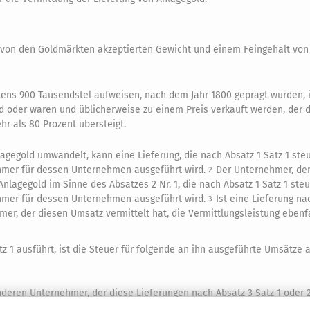
m von den Goldmärkten akzeptierten Gewicht und einem Feingehalt vo
ens 900 Tausendstel aufweisen, nach dem Jahr 1800 geprägt wurden, 
d oder waren und üblicherweise zu einem Preis verkauft werden, der 
r als 80 Prozent übersteigt.
lagegold umwandelt, kann eine Lieferung, die nach Absatz 1 Satz 1 steue
ehmer für dessen Unternehmen ausgeführt wird.
Der Unternehmer, der
2
lagegold im Sinne des Absatzes 2 Nr. 1, die nach Absatz 1 Satz 1 steuer
ehmer für dessen Unternehmen ausgeführt wird.
Ist eine Lieferung na
3
mer, der diesen Umsatz vermittelt hat, die Vermittlungsleistung ebenfa
z 1 ausführt, ist die Steuer für folgende an ihn ausgeführte Umsätze
deren Unternehmer, der diese Lieferungen nach Absatz 3 Satz 1 oder 2