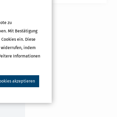
 in Anlagegold
ote zu
ch Anlagegold,
ben. Mit Bestätigung
 Cookies ein. Diese
ei liefert, ist
g widerrufen, indem
tehen,
Weitere Informationen
ookies akzeptieren
Druckversion