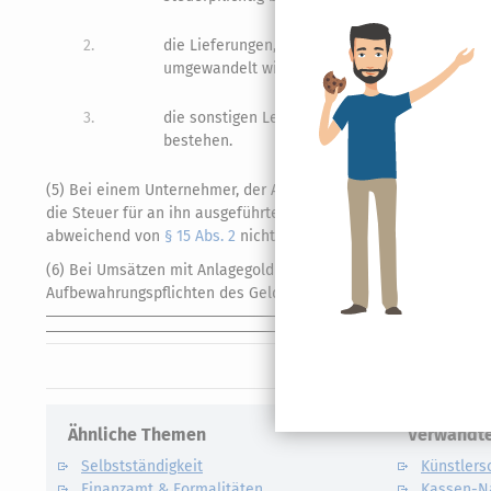
2.
die Lieferungen, die Einfuhr und der innergem
umgewandelt wird;
3.
die sonstigen Leistungen, die in der Veränderu
bestehen.
(5) Bei einem Unternehmer, der Anlagegold herstellt oder Gold i
die Steuer für an ihn ausgeführte Umsätze, die in unmittelb
abweichend von
§ 15 Abs. 2
nicht vom Vorsteuerabzug ausgesch
(6) Bei Umsätzen mit Anlagegold gelten zusätzlich zu den Aufz
Aufbewahrungspflichten des Geldwäschegesetzes entsprechend
Ähnliche Themen
Verwandte
Selbstständigkeit
Künstlers
Finanzamt & Formalitäten
Kassen-N