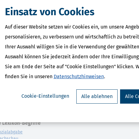
Einsatz von Cookies
einschaftliche Erwerb von Gold, das anschließend von ihm oder für ihn
Auf dieser Website setzen wir Cookies ein, um unsere Angeb
ng der Form, des Gewichts oder des Feingehalts von Gold, einschließli
personalisieren, zu verbessern und wirtschaftlich zu betrei
Ihrer Auswahl willigen Sie in die Verwendung der gewählten
n Anlagegold umwandelt und anschließend nach Absatz 1 Satz 1 steuerfr
Auswahl können Sie jederzeit ändern oder Ihre Einwilligun
arem Zusammenhang mit der Herstellung oder
Umwandlung
des Goldes s
Sie am Ende der Seite auf "Cookie Einstellungen" klicken. 
lossen.
finden Sie in unseren
Datenschutzhinweisen
.
eichnungspflichten nach
§ 22
die Identifizierungs-, Aufzeichnungs- und
.
Cookie-Einstellungen
Alle ablehnen
Alle C
 Lexikon-Begriffe
ozialabgabe
achschau