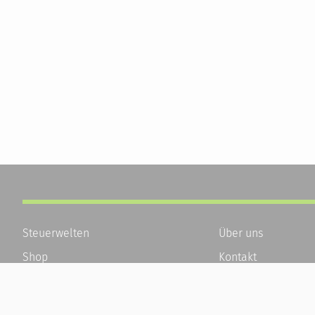
Steuerwelten
Über uns
Shop
Kontakt
Service
Karriere
Newsletter-Anmeldung
Häufige Fragen / F