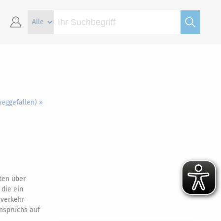
weggefallen) »
aten über
die ein
iverkehr
Anspruchs auf