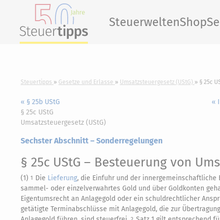
Steuerwelten
Shop
Se
Steuertipps
Gesetze und Erlasse
Umsatzsteuergesetz (UStG)
§ 25c U
« § 25b UStG
« 
§ 25c UStG
Umsatzsteuergesetz (UStG)
Sechster Abschnitt – Sonderregelungen
§ 25c UStG
– Besteuerung von Ums
(1)
Die
Lieferung
, die Einfuhr und der innergemeinschaftliche 
1
sammel- oder einzelverwahrtes Gold und über Goldkonten geha
Eigentumsrecht an Anlagegold oder ein schuldrechtlicher Anspr
getätigte Terminabschlüsse mit Anlagegold, die zur Übertragun
Anlagegold führen, sind steuerfrei.
Satz 1 gilt entsprechend f
2