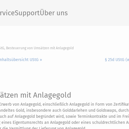
rvice
Support
Über uns
StG, Besteuerung von Umsätzen mit Anlagegold
Inhaltsübersicht UStG »
§ 25d UStG (
ätzen mit Anlagegold
Erwerb von Anlagegold, einschließlich Anlagegold in Form von Zertifik
ndeltes Gold, insbesondere auch Golddarlehen und Goldswaps, durch 
uch auf Anlagegold begründet wird, sowie Terminkontrakte und im Fre
g eines Eigentumsrechts an Anlagegold oder eines schuldrechtlichen 
ür die Vermittlung der Lieferung von Anlagegold.