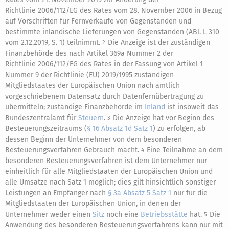
Richtlinie 2006/112/EG des Rates vom 28. November 2006 in Bezug
auf Vorschriften für Fernverkäufe von Gegenständen und
bestimmte inländische Lieferungen von Gegenständen (ABl. L 310
vom 2.12.2019, S. 1) teilnimmt.
Die Anzeige ist der zuständigen
2
Finanzbehörde des nach Artikel 369a Nummer 2 der
Richtlinie 2006/112/EG des Rates in der Fassung von Artikel 1
Nummer 9 der Richtlinie (EU) 2019/1995 zuständigen
Mitgliedstaates der Europäischen Union nach amtlich
vorgeschriebenem Datensatz durch Datenfernübertragung zu
übermitteln; zuständige Finanzbehörde im
Inland
ist insoweit das
Bundeszentralamt für
Steuern
.
Die Anzeige hat vor Beginn des
3
Besteuerungszeitraums (
§ 16 Absatz 1d Satz 1
) zu erfolgen, ab
dessen Beginn der Unternehmer von dem besonderen
Besteuerungsverfahren Gebrauch macht.
Eine Teilnahme an dem
4
besonderen Besteuerungsverfahren ist dem Unternehmer nur
einheitlich für alle Mitgliedstaaten der Europäischen Union und
alle Umsätze nach Satz 1 möglich; dies gilt hinsichtlich sonstiger
Leistungen an Empfänger nach
§ 3a Absatz 5 Satz 1
nur für die
Mitgliedstaaten der Europäischen Union, in denen der
Unternehmer weder einen
Sitz
noch eine
Betriebsstätte
hat.
Die
5
Anwendung des besonderen Besteuerungsverfahrens kann nur mit