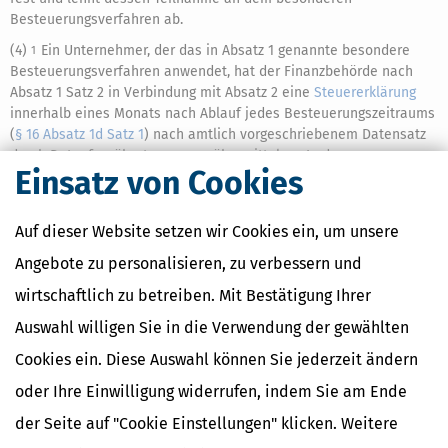
Besteuerungsverfahren ab.
(4)
Ein Unternehmer, der das in Absatz 1 genannte besondere
1
Besteuerungsverfahren anwendet, hat der Finanzbehörde nach
Absatz 1 Satz 2 in Verbindung mit Absatz 2 eine
Steuererklärung
innerhalb eines Monats nach Ablauf jedes Besteuerungszeitraums
(
§ 16 Absatz 1d Satz 1
) nach amtlich vorgeschriebenem Datensatz
durch Datenfernübertragung zu übermitteln.
In der
2
Einsatz von Cookies
Steuererklärung hat er die Steuer für den Besteuerungszeitraum
selbst zu berechnen.
Die berechnete Steuer ist am letzten Tag
3
des auf den Besteuerungszeitraum folgenden Monats fällig und
Auf dieser Website setzen wir Cookies ein, um unsere
bis dahin vom Unternehmer an die Finanzbehörde nach Absatz 1
Satz 2 zu entrichten.
Soweit der Unternehmer im Inland
Angebote zu personalisieren, zu verbessern und
4
Leistungen nach Absatz 1 Satz 1 erbringt, ist
§ 18 Absatz 1 bis 4
wirtschaftlich zu betreiben. Mit Bestätigung Ihrer
nicht anzuwenden.
Berichtigungen einer Steuererklärung, die
5
innerhalb von drei Jahren nach dem letzten Tag des Zeitraums
Auswahl willigen Sie in die Verwendung der gewählten
nach Satz 1 vorgenommen werden, sind mit einer späteren
Cookies ein. Diese Auswahl können Sie jederzeit ändern
Steuererklärung unter Angabe des zu berichtigenden
Besteuerungszeitraums anzuzeigen.
oder Ihre Einwilligung widerrufen, indem Sie am Ende
(5)
Die Steuererklärung nach Absatz 4 Satz 1 und 2, die der
1
der Seite auf "Cookie Einstellungen" klicken. Weitere
Unternehmer der zuständigen Finanzbehörde eines anderen