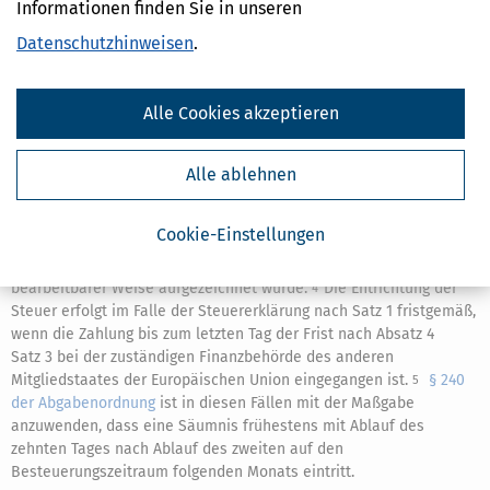
Informationen finden Sie in unseren
Mitgliedstaates der Europäischen Union übermittelt hat, ist ab
dem Zeitpunkt eine
Steueranmeldung
im Sinne des
§ 150 Absatz 1
Datenschutzhinweisen
.
Satz 3
und des
§ 168 der Abgabenordnung
, zu dem die in ihr
enthaltenen Daten von der zuständigen Finanzbehörde des
anderen Mitgliedstaates der Europäischen Union dem
Alle Cookies akzeptieren
Bundeszentralamt für Steuern übermittelt und dort in
bearbeitbarer Weise aufgezeichnet wurden.
Dies gilt für die
2
Alle ablehnen
Berichtigung einer Steuererklärung entsprechend.
Die
3
Steuererklärung nach Satz 1 gilt als fristgemäß übermittelt, wenn
sie bis zum letzten Tag der Frist nach Absatz 4 Satz 1 der
Cookie-Einstellungen
zuständigen Finanzbehörde des anderen Mitgliedstaates der
Europäischen Union übermittelt worden ist und dort in
bearbeitbarer Weise aufgezeichnet wurde.
Die Entrichtung der
4
Steuer erfolgt im Falle der Steuererklärung nach Satz 1 fristgemäß,
wenn die Zahlung bis zum letzten Tag der Frist nach Absatz 4
Satz 3 bei der zuständigen Finanzbehörde des anderen
Mitgliedstaates der Europäischen Union eingegangen ist.
§ 240
5
der Abgabenordnung
ist in diesen Fällen mit der Maßgabe
anzuwenden, dass eine Säumnis frühestens mit Ablauf des
zehnten Tages nach Ablauf des zweiten auf den
Besteuerungszeitraum folgenden Monats eintritt.