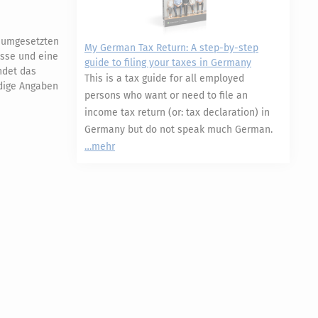
t umgesetzten
My German Tax Return: A step-by-step
esse und eine
guide to filing your taxes in Germany
ndet das
This is a tax guide for all employed
ndige Angaben
persons who want or need to file an
income tax return (or: tax declaration) in
Germany but do not speak much German.
mehr