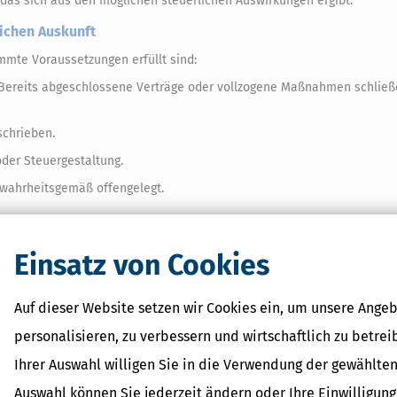
 das sich aus den möglichen steuerlichen Auswirkungen ergibt.
lichen Auskunft
mmte Voraussetzungen erfüllt sind:
t. Bereits abgeschlossene Verträge oder vollzogene Maßnahmen schließ
schrieben.
der Steuergestaltung.
 wahrheitsgemäß offengelegt.
enen Sachverhalt. Eine eigene Sachverhaltsermittlung findet nicht sta
Einsatz von Cookies
Auf dieser Website setzen wir Cookies ein, um unsere Angeb
personalisieren, zu verbessern und wirtschaftlich zu betrei
onisch bei der zuständigen Finanzbehörde zu stellen. Zuständig ist gru
 in Sonderfällen das Bundeszentralamt für Steuern.
Ihrer Auswahl willigen Sie in die Verwendung der gewählten
Auswahl können Sie jederzeit ändern oder Ihre Einwilligun