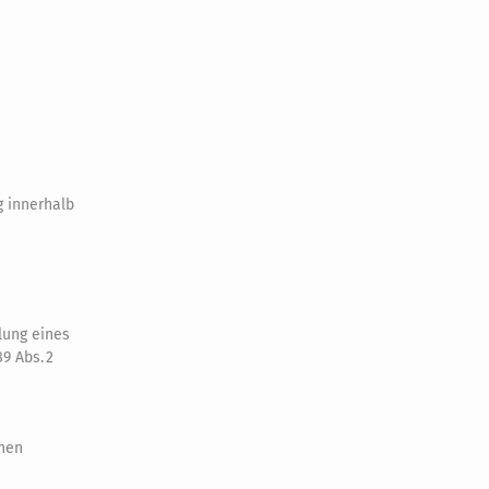
g innerhalb
lung eines
9 Abs. 2
nnen