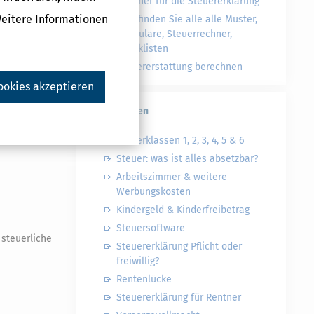
Rechner für die Steuererklärung
Weitere Informationen
Hier finden Sie alle alle Muster,
Formulare, Steuerrechner,
Checklisten
Steuererstattung berechnen
ookies akzeptieren
Steuerwelten
Steuerklassen 1, 2, 3, 4, 5 & 6
Steuer: was ist alles absetzbar?
Arbeitszimmer & weitere
Werbungskosten
Kindergeld & Kinderfreibetrag
Steuersoftware
 steuerliche
Steuererklärung Pflicht oder
freiwillig?
Rentenlücke
Steuererklärung für Rentner