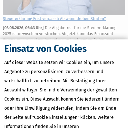
Steuererklärung Frist verpasst: Ab wann drohen Strafen?
[
03.08.2026, 06:43 Uhr
]
Die Abgabefrist für die Steuererklärung
2025 ist inzwischen verstrichen. Ab jetzt kann das Finanzamt
Verspätungszuschläge festsetzen, in bestimmten Fällen muss es
Einsatz von Cookies
dies sogar tun. Welche Regelungen gelten dafür und wie kann man
sich wehren?
mehr
Auf dieser Website setzen wir Cookies ein, um unsere
Angebote zu personalisieren, zu verbessern und
wirtschaftlich zu betreiben. Mit Bestätigung Ihrer
Auswahl willigen Sie in die Verwendung der gewählten
Cookies ein. Diese Auswahl können Sie jederzeit ändern
oder Ihre Einwilligung widerrufen, indem Sie am Ende
der Seite auf "Cookie Einstellungen" klicken. Weitere
Informationen finden Sie in unseren