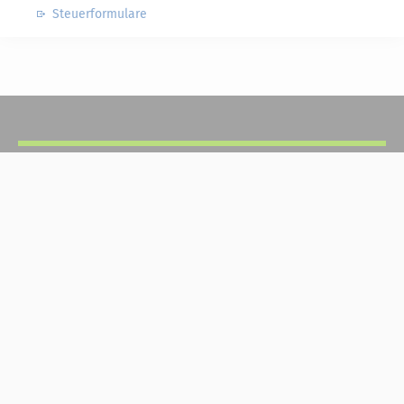
Steuerformulare
Steuerwelten
Shop
Service
Newsletter-Anmeldung
Alle News
Steuererklärung Online
Referenz
Über uns