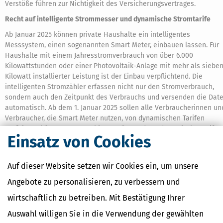
Verstöße führen zur Nichtigkeit des Versicherungsvertrages.
Recht auf intelligente Strommesser und dynamische Stromtarife
Ab Januar 2025 können private Haushalte ein intelligentes
Messsystem, einen sogenannten Smart Meter, einbauen lassen. Für
Haushalte mit einem Jahresstromverbrauch von über 6.000
Kilowattstunden oder einer Photovoltaik-Anlage mit mehr als siebe
Kilowatt installierter Leistung ist der Einbau verpflichtend. Die
intelligenten Stromzähler erfassen nicht nur den Stromverbrauch,
sondern auch den Zeitpunkt des Verbrauchs und versenden die Dat
automatisch. Ab dem 1. Januar 2025 sollen alle Verbraucherinnen un
Verbraucher, die Smart Meter nutzen, von dynamischen Tarifen
profitieren können. Stromanbieter müssen dann dynamische Tarife
Einsatz von Cookies
anbieten, die es ermöglichen, Strom zu kostengünstigeren Zeiten mi
hoher Erneuerbare-Energien-Erzeugung zu beziehen.
Auf dieser Website setzen wir Cookies ein, um unsere
Zur kompletten Übersicht auf der Internetseite der
Angebote zu personalisieren, zu verbessern und
Bundesregierung.
wirtschaftlich zu betreiben. Mit Bestätigung Ihrer
Auswahl willigen Sie in die Verwendung der gewählten
(MB)