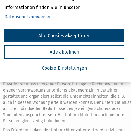
werden. Die Erziehung von Kindern und Jugendlichen wird von § 4
Informationen finden Sie in unseren
Nummer 23 Buchstabe a UStG erfasst.
Datenschutzhinweisen
.
Nach gefestigter Rechtsprechung des EuGH umfasst der Begriff
»Einrichtungen« auch natürliche Personen,
Personenzusammenschlüsse und Gesellschaften mit
Alle Cookies akzeptieren
Gewinnerzielungsabsicht. Auch selbständige Lehrer, die ihrerseits al
freie Mitarbeiter Unterrichtsleistungen an Schulen, Hochschulen od
anderen Bildungseinrichtungen erbringen, sind als andere
Alle ablehnen
allgemeinbildende oder berufsbildende Einrichtungen anzusehen.
§ 4 Nummer 21 Satz 1 Buchstabe b UStG wird von Privatlehrern
Cookie-Einstellungen
erteilter Schul- und Hochschulunterricht von der Umsatzsteuer befei
Der Begriff des Privatlehrers umfasst nur natürliche Personen. Der
Privatlehrer muss in eigener Person, für eigene Rechnung und in
eigener Verantwortung Unterrichtsleistungen: Ein Privatlehrer
gestaltet und organisiert selbst die Unterrichtseinheiten, die z. B.
auch in dessen Wohnung erteilt werden können. Der Unterricht mus
auf die individuellen Bedürfnisse des jeweiligen Schülers oder
Studenten ausgerichtet sein. Am Unterricht dürfen auch mehrere
Personen gleichzeitig teilnehmen.
Das Erfordernis, dass der Unterricht privat erteilt wird, setzt keine