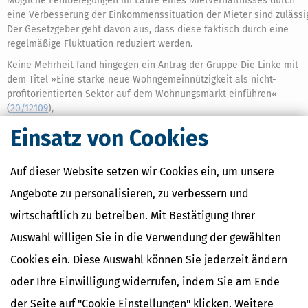
Mögliche Fehlbelegungen im Laufe eines Mietverhältnisses durch
eine Verbesserung der Einkommenssituation der Mieter sind zulässi
Der Gesetzgeber geht davon aus, dass diese faktisch durch eine
regelmäßige Fluktuation reduziert werden.
Keine Mehrheit fand hingegen ein Antrag der Gruppe Die Linke mit
dem Titel »Eine starke neue Wohngemeinnützigkeit als nicht-
profitorientierten Sektor auf dem Wohnungsmarkt einführen«
(
20/12109
),
Einsatz von Cookies
Umsatzsteuerbefreiung für Bildungsleistungen (§ 4
Nummer 21 UStG)
Auf dieser Website setzen wir Cookies ein, um unsere
Durch die Neufassung des § 4 Nummer 21 UStG wird das deutsche
Umsatzsteuerrecht an EU-Recht und die Rechtsprechung des
Angebote zu personalisieren, zu verbessern und
Gerichtshofs der Europäischen Union (EuGH) angepasst.
wirtschaftlich zu betreiben. Mit Bestätigung Ihrer
§ 4 Nummer 21 Satz 1 Buchstabe a UStG befreit Schul- und
Auswahl willigen Sie in die Verwendung der gewählten
Hochschulunterricht, Aus- und Fortbildung sowie berufliche
Umschulung und damit eng verbundene Lieferungen und sonstige
Cookies ein. Diese Auswahl können Sie jederzeit ändern
Leistungen, wenn sie durch Einrichtungen des öffentlichen Rechts, d
oder Ihre Einwilligung widerrufen, indem Sie am Ende
mit solchen Aufgaben betraut sind, oder durch andere
allgemeinbildende oder berufsbildende Einrichtungen erbracht
der Seite auf "Cookie Einstellungen" klicken. Weitere