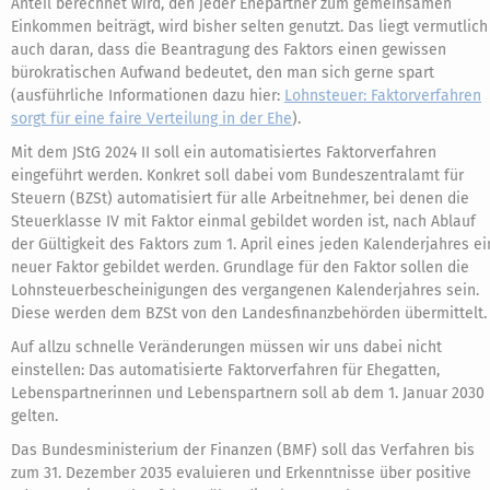
Anteil berechnet wird, den jeder Ehepartner zum gemeinsamen
Einkommen beiträgt, wird bisher selten genutzt. Das liegt vermutlich
auch daran, dass die Beantragung des Faktors einen gewissen
bürokratischen Aufwand bedeutet, den man sich gerne spart
(ausführliche Informationen dazu hier:
Lohnsteuer: Faktorverfahren
sorgt für eine faire Verteilung in der Ehe
).
Mit dem JStG 2024 II soll ein automatisiertes Faktorverfahren
eingeführt werden. Konkret soll dabei vom Bundeszentralamt für
Steuern (BZSt) automatisiert für alle Arbeitnehmer, bei denen die
Steuerklasse IV mit Faktor einmal gebildet worden ist, nach Ablauf
der Gültigkeit des Faktors zum 1. April eines jeden Kalenderjahres ei
neuer Faktor gebildet werden. Grundlage für den Faktor sollen die
Lohnsteuerbescheinigungen des vergangenen Kalenderjahres sein.
Diese werden dem BZSt von den Landesfinanzbehörden übermittelt.
Auf allzu schnelle Veränderungen müssen wir uns dabei nicht
einstellen: Das automatisierte Faktorverfahren für Ehegatten,
Lebenspartnerinnen und Lebenspartnern soll ab dem 1. Januar 2030
gelten.
Das Bundesministerium der Finanzen (BMF) soll das Verfahren bis
zum 31. Dezember 2035 evaluieren und Erkenntnisse über positive