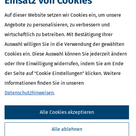
Einsatz von Cookies
Auf dieser Website setzen wir Cookies ein, um unsere
Angebote zu personalisieren, zu verbessern und
wirtschaftlich zu betreiben. Mit Bestätigung Ihrer
Auswahl willigen Sie in die Verwendung der gewählten
Cookies ein. Diese Auswahl können Sie jederzeit ändern
oder Ihre Einwilligung widerrufen, indem Sie am Ende
der Seite auf "Cookie Einstellungen" klicken. Weitere
Informationen finden Sie in unseren
Steuererklärung für 2025: Abgabefrist endet am 31. Juli!
Datenschutzhinweisen
.
[
13.07.2026, 06:11 Uhr
]
Die Abgabefrist für die Steuererklärung
endet am 31. Juli. Eine automatische Fristverlängerung wie in den
Pandemie-Jahren gibt es nur noch für Steuererklärungen, die über
Alle Cookies akzeptieren
Steuerberater oder Lohnsteuerhilfevereine beim Finanzamt
eingereicht werden. Die
mehr
Alle ablehnen