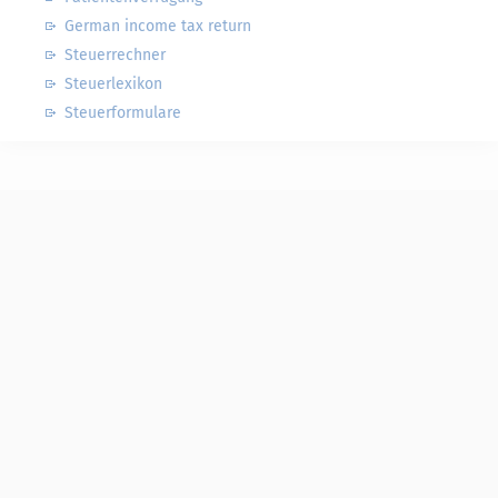
German income tax return
Steuerrechner
Steuerlexikon
Steuerformulare
Steuerwelten
Shop
Service
Newsletter-Anmeldung
Alle News
Steuererklärung Online