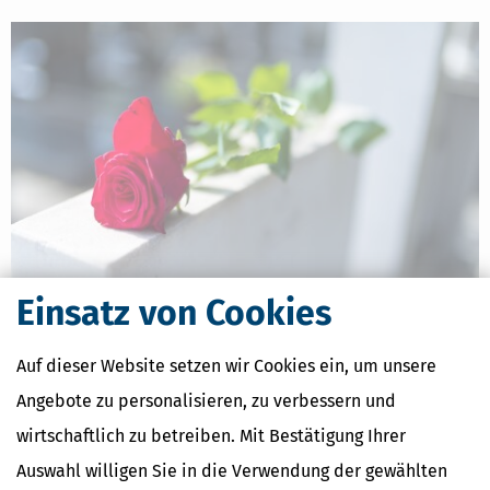
Einsatz von Cookies
Steuererklärung für Verstorbene: Alles Wichtige für Erben, Fristen
& Tipps
Auf dieser Website setzen wir Cookies ein, um unsere
[
24.07.2026, 06:44 Uhr
]
Die steuerlichen Pflichten eines
Verstorbenen gehen mit dem Tod automatisch auf die Erben über.
Angebote zu personalisieren, zu verbessern und
Diese Gesamtrechtsnachfolge bedeutet, dass man als Erbe die
wirtschaftlich zu betreiben. Mit Bestätigung Ihrer
Steuererklärung für das Todesjahr und eventuelle Vorjahre
abgeben muss, falls der Verstorbene dazu
Auswahl willigen Sie in die Verwendung der gewählten