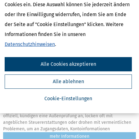
mehr
Cookies ein. Diese Auswahl können Sie jederzeit ändern
oder Ihre Einwilligung widerrufen, indem Sie am Ende
der Seite auf "Cookie Einstellungen" klicken. Weitere
Informationen finden Sie in unseren
Datenschutzhinweisen
.
Alle Cookies akzeptieren
Alle ablehnen
Betrug & Phishing: Warnung vor gefälschten ELSTER-Mails
Cookie-Einstellungen
[
14.07.2026, 15:04 Uhr
]
Die Finanzämter warnen vor gefälschten
ELSTER-Mails und Finanzamt-Mails. Die Nachrichten wirken
offiziell, kündigen eine Außenprüfung an, locken oft mit
angeblichen Steuererstattungen oder drohen mit vermeintlichen
Problemen, um an Zugangsdaten, Kontoinformationen
mehr