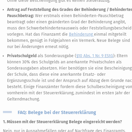
Ohne diese Bescheinigung gibt es keinen Steuerabzug.
Antrag auf Feststellung des Grades der Behinderung / Behinderte
Pauschbetrag:
Wer erstmals einen Behinderten-Pauschbetrag
beantragt oder einen geänderten Grad der Behinderung angibt,
muss den Schwerbehindertenausweis oder Feststellungsbescheid
vorlegen. Hat das Finanzamt die
Behinderung
einmal mitgeteilt
bekommen, genügt in Folgejahren ein Vermerk. Neue Belege sind
nur bei Änderungen erneut nötig.
Privatschulgeld
als Sonderausgabe (
§10 Abs. 1 Nr. 9 EStG
): Eltern
können 30% des Schulgelds an anerkannte Privatschulen als
Sonderausgaben absetzen. Hier benötigen sie eine Bescheinigung
der Schule, dass diese eine anerkannte Ersatz- oder
Ergänzungsschule ist und der Anspruch auf Abzug dem Grunde na
besteht. Einige Finanzämter fordern diese Schulbescheinigung vo
vornherein mit der Steuererklärung, zumindest im ersten Jahr der
Geltendmachung.
FAQ: Belege bei der Steuererklärung
1. Müssen mit der Steuererklärung Belege eingereicht werden?
Nein, nur in Ausnahmefällen oder auf Nachfrage des Finanzamts.