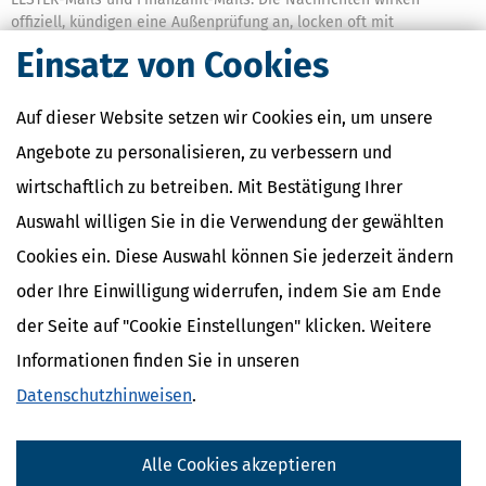
offiziell, kündigen eine Außenprüfung an, locken oft mit
angeblichen Steuererstattungen oder drohen mit vermeintlichen
Einsatz von Cookies
Problemen, um an Zugangsdaten, Kontoinformationen
mehr
Auf dieser Website setzen wir Cookies ein, um unsere
Angebote zu personalisieren, zu verbessern und
wirtschaftlich zu betreiben. Mit Bestätigung Ihrer
Auswahl willigen Sie in die Verwendung der gewählten
Cookies ein. Diese Auswahl können Sie jederzeit ändern
oder Ihre Einwilligung widerrufen, indem Sie am Ende
der Seite auf "Cookie Einstellungen" klicken. Weitere
Informationen finden Sie in unseren
Datenschutzhinweisen
.
Steuererklärung für 2025: Abgabefrist endet am 31. Juli!
[
13.07.2026, 06:11 Uhr
]
Die Abgabefrist für die Steuererklärung
Alle Cookies akzeptieren
endet am 31. Juli. Eine automatische Fristverlängerung wie in den