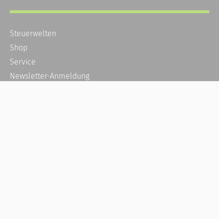
Steuerwelten
Shop
Service
Newsletter-Anmeldung
Alle News
Steuererklärung Online
Referenz
Über uns
Kontakt
Karriere
Häufige Fragen / FAQ
Kundenkonto
Kundenservice und Support