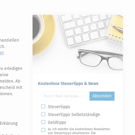
nanziellen
ch.
tet
zu erledigen
keine
nmelden. Ab
Kostenlose Steuertipps & News
bescheid mit
können.
Absenden
Steuertipps
Steuertipps Selbstständige
Geldtipps
Erklärung
Ja, ich möchte die kostenlosen Newsletter
von Steuertipps abonnieren. Die