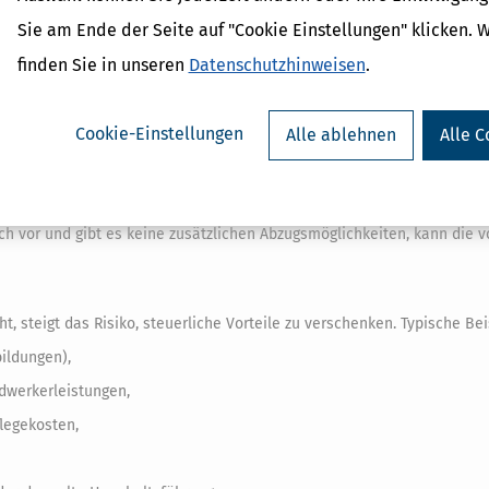
Sie am Ende der Seite auf "Cookie Einstellungen" klicken. 
finden Sie in unseren
Datenschutzhinweisen
.
s die Einkommensteuer für viele Menschen vollständig automatisiert er
en sehr praktisch. Es stößt aber schnell an Grenzen, sobald individue
Cookie-Einstellungen
Alle ablehnen
Alle C
euerfälle zugeschnitten. Dazu gehören zum Beispiel alleinstehende
e Einkünfte und ohne besondere steuerliche Sachverhalte.
h vor und gibt es keine zusätzlichen Abzugsmöglichkeiten, kann die v
 steigt das Risiko, steuerliche Vorteile zu verschenken. Typische Bei
bildungen),
dwerkerleistungen,
legekosten,