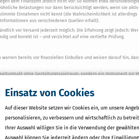
liegen dem Finanzamt jedoch nicht vor: So können etwa berufsbedingte
hnliche Belastungen nur dann berücksichtigt werden, wenn sie aktiv 
timmte Einnahmen nicht kennt (die Wahrscheinlichkeit ist allerdings 
 Informationen aus verschiedenen Quellen erhält).
dlich vor Versand jederzeit möglich. Die Erfahrung zeigt jedoch: Wer 
dig und korrekt ist – und verzichtet auf eine vertiefte Prüfung.
n warnen bereits vor finanziellen Einbußen und weisen darauf hin, das
Verwaltungsakt ohne Gestaltungsspielraum, sondern ein Instrument zur 
achte Lösung wie okELSTER verlässt, riskiert, legitime Steuervorteile n
Einsatz von Cookies
Auf dieser Website setzen wir Cookies ein, um unsere Angeb
Sachen Digitalisierung und Nutzerfreundlichkeit der Steuerverwaltun
ach, sicher, unkompliziert und direkt vom Smartphone aus erledigen kö
personalisieren, zu verbessern und wirtschaftlich zu betrei
Ihrer Auswahl willigen Sie in die Verwendung der gewählten
chleunigen, sondern auch dabei helfen, steuerliche Zusammenhänge na
idungen treffen.
Auswahl können Sie jederzeit ändern oder Ihre Einwilligun