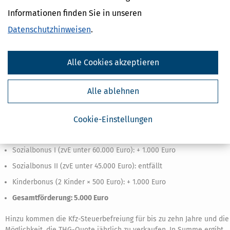
reinen Elektroautos ihre Treibhausgasminderungsquote (
THG-Quote
Informationen finden Sie in unseren
an quotenpflichtige Unternehmen verkaufen. Dafür gibt es je nach
Anbieter und Marktlage eine jährliche Prämie von etwa 250 bis 450
Datenschutzhinweisen
.
Euro pro Jahr.
Rechenbeispiel zu E-Auto-Kaufprämie
Alle Cookies akzeptieren
Ein Ehepaar lebt in einer mittelgroßen Stadt, hat zwei Kinder im Alte
von 8 und 12 Jahren und ein gemeinsames zu versteuerndes
Alle ablehnen
Haushaltseinkommen von durchschnittlich 52.000 Euro. Im März 202
kauft die Familie ein reines Elektroauto.
Die Förderung berechnet sich wie folgt:
Cookie-Einstellungen
Basisförderung (BEV): 3.000 Euro
Sozialbonus I (zvE unter 60.000 Euro): + 1.000 Euro
Sozialbonus II (zvE unter 45.000 Euro): entfällt
Kinderbonus (2 Kinder × 500 Euro): + 1.000 Euro
Gesamtförderung: 5.000 Euro
Hinzu kommen die Kfz-Steuerbefreiung für bis zu zehn Jahre und die
Möglichkeit, die THG-Quote jährlich zu verkaufen. In Summe ergibt