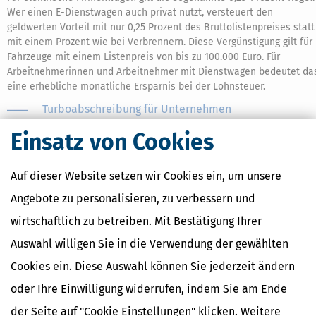
Wer einen E-Dienstwagen auch privat nutzt, versteuert den
geldwerten Vorteil mit nur 0,25 Prozent des Bruttolistenpreises statt
mit einem Prozent wie bei Verbrennern. Diese Vergünstigung gilt für
Fahrzeuge mit einem Listenpreis von bis zu 100.000 Euro. Für
Arbeitnehmerinnen und Arbeitnehmer mit Dienstwagen bedeutet da
eine erhebliche monatliche Ersparnis bei der Lohnsteuer.
Turboabschreibung für Unternehmen
Betriebe, die zwischen dem 1. Juli 2025 und dem 31. Dezember 2027 i
Einsatz von Cookies
reine E-Fahrzeuge investieren, können die sogenannte
Turboabschreibung nach § 7 Abs. 2a EStG nutzen. Im Anschaffungsjah
lassen sich damit bis zu 75 Prozent der Anschaffungskosten
Auf dieser Website setzen wir Cookies ein, um unsere
steuerlich absetzen. In den Folgejahren sinkt der Satz auf 10 Prozent
Angebote zu personalisieren, zu verbessern und
(2. Jahr), 5 Prozent (3. und 4. Jahr), 3 Prozent (5. Jahr) und 2 Prozent (6
Jahr). Diese beschleunigte
Abschreibung
ist eine Alternative zur
wirtschaftlich zu betreiben. Mit Bestätigung Ihrer
klassischen linearen oder degressiven Abschreibung, kann aber nich
Auswahl willigen Sie in die Verwendung der gewählten
mit der 40-prozentigen
Sonderabschreibung
nach § 7g Abs. 5 EStG
kombiniert werden.
Cookies ein. Diese Auswahl können Sie jederzeit ändern
THG-Quote: Jährliche Prämie für E-Auto-Besitzer
oder Ihre Einwilligung widerrufen, indem Sie am Ende
Unabhängig von der Kaufprämie können Halterinnen und Halter ein
der Seite auf "Cookie Einstellungen" klicken. Weitere