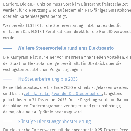
Barriere: Die eID-Funktion muss vorab im Bürgeramt freigeschaltet
werden; für die Nutzung wird außerdem ein NFC-fähiges Smartphon
oder ein Kartenlesegerät benötigt.
Wer bereits ELSTER für die Steuererklärung nutzt, hat es deutlich
einfacher: Das ELSTER-Zertifikat kann direkt für die BundID verwend
werden.
Weitere Steuervorteile rund ums Elektroauto
Die Kaufprämie ist nur einer von mehreren finanziellen Vorteilen, di
der Staat für Elektrofahrzeuge bereithält. Ein Überblick über die
wichtigsten zusätzlichen Vergünstigungen:
Kfz-Steuerbefreiung bis 2035
Reine Elektroautos, die bis Ende 2030 erstmals zugelassen werden,
sind bis zu
zehn Jahre lang von der Kfz-Steuer befreit
, längstens
jedoch bis zum 31. Dezember 2035. Diese Regelung wurde im Rahme
des aktuellen Förderprogramms verlängert und gilt unabhängig
davon, ob eine Kaufprämie beantragt wird.
Günstige Dienstwagenbesteuerung
Für elektrische Firmenwagen gilt die sogenannte 0,25-Prozent-Regel: