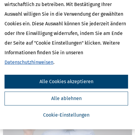
wirtschaftlich zu betreiben. Mit Bestätigung Ihrer
Auswahl willigen Sie in die Verwendung der gewählten
Cookies ein. Diese Auswahl können Sie jederzeit ändern
Betrug & Phishing: Warnung vor gefälschten ELSTER-Mails
oder Ihre Einwilligung widerrufen, indem Sie am Ende
[
14.07.2026, 15:04 Uhr
]
Die Finanzämter warnen vor gefälschten
der Seite auf "Cookie Einstellungen" klicken. Weitere
ELSTER-Mails und Finanzamt-Mails. Die Nachrichten wirken
offiziell, kündigen eine Außenprüfung an, locken oft mit
Informationen finden Sie in unseren
angeblichen Steuererstattungen oder drohen mit vermeintlichen
Datenschutzhinweisen
.
Problemen, um an Zugangsdaten, Kontoinformationen
mehr
Alle Cookies akzeptieren
Alle ablehnen
Cookie-Einstellungen