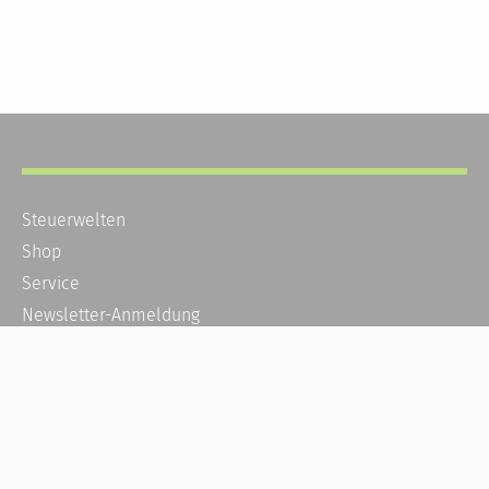
Steuerwelten
Shop
Service
Newsletter-Anmeldung
Alle News
Steuererklärung Online
Referenz
Über uns