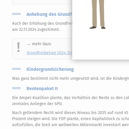
Anhebung des Grundfreibetrags für 2024 (wurde 
Auch der Erhöhung des Grundfreibetrags 2024 um 180 Euro auf 1
am 22.11.2024 zugestimmt.
→ mehr dazu
Grundfreibetrag 2024: Erneute Anhebung vom Bundesra
Kindergrundsicherung
Was ganz bestimmt nicht mehr umgesetzt wird, ist die Kindergr
Rentenpaket II
Die Ampel-Koalition plante, das Verhältnis der Rente zu den Lö
zentrales Anliegen der SPD.
Nach geltendem Recht wird dieses Niveau bis 2035 auf rund 45 P
Prozent steigen wird. Die FDP plante, einen Kapitalstock zu sch
aufzufüllen, die breit am weltweiten Aktienmarkt investiert we