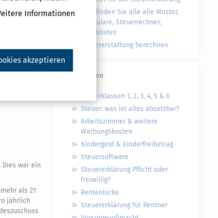
Hier finden Sie alle alle Muster,
Weitere Informationen
Formulare, Steuerrechner,
Checklisten
r Bundesrat
Steuererstattung berechnen
ookies akzeptieren
Steuerwelten
Steuerklassen 1, 2, 3, 4, 5 & 6
Steuer: was ist alles absetzbar?
Arbeitszimmer & weitere
Werbungskosten
Kindergeld & Kinderfreibetrag
Steuersoftware
 Dies war ein
Steuererklärung Pflicht oder
freiwillig?
 mehr als 21
Rentenlücke
o jährlich
Steuererklärung für Rentner
undeszuschuss
Vorsorgevollmacht