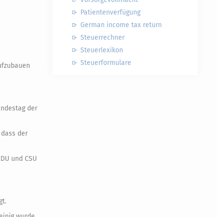
Patientenverfügung
German income tax return
Steuerrechner
Steuerlexikon
Steuerformulare
aufzubauen
undestag der
 dass der
 CDU und CSU
t.
einig wurde.