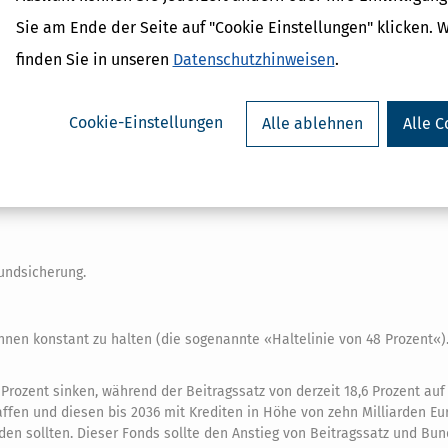
Sie am Ende der Seite auf "Cookie Einstellungen" klicken. 
am 22.11.2024 beschlossen)
finden Sie in unseren
Datenschutzhinweisen
.
1.784 Euro steigen (23.568 Euro bei gemeinsamer Veranlagung) hat de
Cookie-Einstellungen
Alle ablehnen
Alle C
t beschlossen
undsicherung.
hnen konstant zu halten (die sogenannte «Haltelinie von 48 Prozent«).
rozent sinken, während der Beitragssatz von derzeit 18,6 Prozent auf
affen und diesen bis 2036 mit Krediten in Höhe von zehn Milliarden Eur
rden sollten. Dieser Fonds sollte den Anstieg von Beitragssatz und B