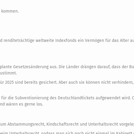
t kommen.
nd renditeträchtige weltweite Indexfonds ein Vermögen für das Alter 
eplante Gesetzesänderung aus. Die Länder drängen darauf, dass der B
zustimmt.
für 2025 sind bereits gesichert. Aber auch sie können nicht verhindern,
6 für die Subventionierung des Deutschlandtickets aufgewendet wird.
nd wären es gerne los.
zum Abstammungsrecht, Kindschaftsrecht und Unterhaltsrecht vorgeleg
eim Unterhaltsrecht, sodass man sich noch nicht einmal im Kabinett 