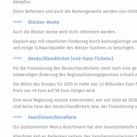
dämpfen.
Diese Reformen und auch die Rentengarantie werden nun nich
Riester-Rente
Auch die Riester-Rente wird nicht reformiert werden.
Geplant war, mit staatlicher Förderung durch kostengünstige u
und einige Schwachpunkte des Riester-Systems zu beseitigen.
Deutschlandticket (»49-Euro-Ticket«)
Für die Finanzierung des Deutschlandtickets steht noch eine g
notwendigen Änderung des Regionalisierungsgesetzes schnell 
Die Mittel des Bundes für 2025 in Höhe von 1,5 Milliarden Euro 
Preis von 49 Euro auf 58 Euro steigen wird.
Eine neue Regierung müsste entscheiden, wie viel Geld ab 202
sind keine Fans des Deutschlandtickets bzw. der Finanzierung u
Familienrechtsreform
(Ex-)Justizminister Marco Buschmann hat drei Gesetzentwürfe 
Allerdings gab es Bedenken seitens des Familienministeriums b