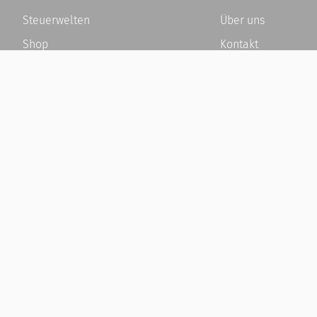
Steuerwelten
Über uns
Shop
Kontakt
Service
Karriere
Newsletter-Anmeldung
Häufige Fragen / F
Alle News
Kundenkonto
Steuererklärung Online
Kundenservice und
Referenz
Vertrag widerrufen