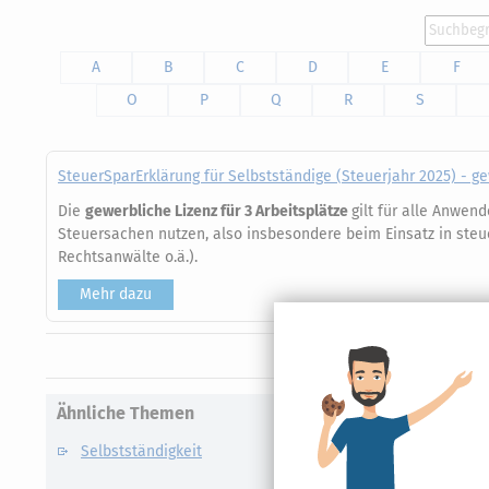
A
B
C
D
E
F
O
P
Q
R
S
SteuerSparErklärung für Selbstständige (Steuerjahr 2025) - g
Die
gewerbliche Lizenz für 3 Arbeitsplätze
gilt für alle Anwen
Steuersachen nutzen, also insbesondere beim Einsatz in steu
Rechtsanwälte o.ä.).
Mehr dazu
Ähnliche Themen
Selbstständigkeit