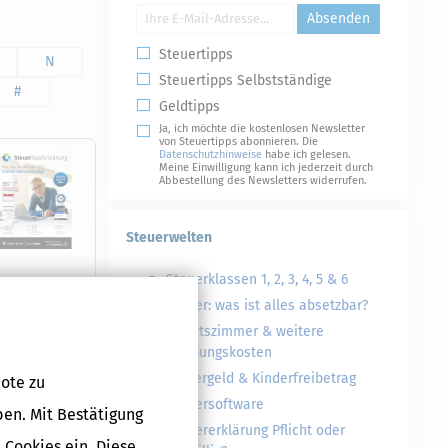
Absenden
Steuertipps
N
Steuertipps Selbstständige
#
Geldtipps
Ja, ich möchte die kostenlosen Newsletter
von Steuertipps abonnieren. Die
Datenschutzhinweise
habe ich gelesen.
Meine Einwilligung kann ich jederzeit durch
Abbestellung des Newsletters widerrufen.
Steuerwelten
Steuerklassen 1, 2, 3, 4, 5 & 6
Steuer: was ist alles absetzbar?
Druckversion
Arbeitszimmer & weitere
Werbungskosten
Kindergeld & Kinderfreibetrag
ote zu
Steuersoftware
ben. Mit Bestätigung
Steuererklärung Pflicht oder
 Cookies ein. Diese