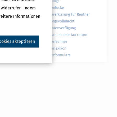
freiwillig?
g widerrufen, indem
Rentenlücke
Steuererklärung für Rentner
Weitere Informationen
Vorsorgevollmacht
Patientenverfügung
German income tax return
ookies akzeptieren
Steuerrechner
Steuerlexikon
Steuerformulare