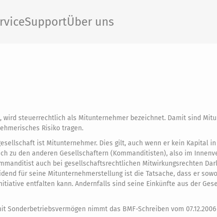
rvice
Support
Über uns
st, wird steuerrechtlich als Mitunternehmer bezeichnet. Damit sind Mi
nehmerisches Risiko tragen.
ellschaft ist Mitunternehmer. Dies gilt, auch wenn er kein Kapital in
ch zu den anderen Gesellschaftern (Kommanditisten), also im Innenver
ommanditist auch bei gesellschaftsrechtlichen Mitwirkungsrechten Da
end für seine Mitunternehmerstellung ist die Tatsache, dass er sowo
tiative entfalten kann. Andernfalls sind seine Einkünfte aus der Gese
mit Sonderbetriebsvermögen nimmt das BMF-Schreiben vom 07.12.2006 