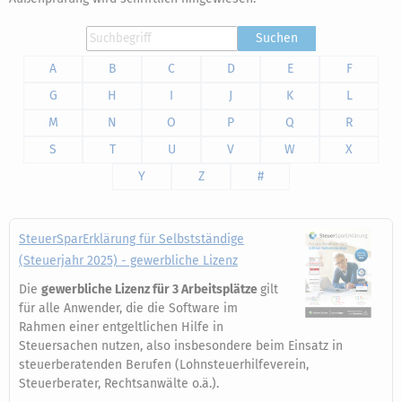
Suchen
A
B
C
D
E
F
G
H
I
J
K
L
M
N
O
P
Q
R
S
T
U
V
W
X
Y
Z
#
SteuerSparErklärung für Selbstständige
(Steuerjahr 2025) - gewerbliche Lizenz
Die
gewerbliche Lizenz für 3 Arbeitsplätze
gilt
für alle Anwender, die die Software im
Rahmen einer entgeltlichen Hilfe in
Steuersachen nutzen, also insbesondere beim Einsatz in
steuerberatenden Berufen (Lohnsteuerhilfeverein,
Steuerberater, Rechtsanwälte o.ä.).