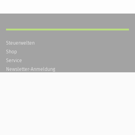
Steuerwelten
Shop
Service
Newsletter-Anmeldung
Alle News
Steuererklärung Online
Referenz
Über uns
Kontakt
Karriere
Häufige Fragen / FAQ