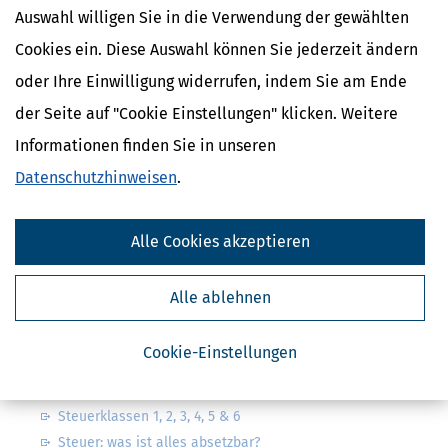
Auswahl willigen Sie in die Verwendung der gewählten
Cookies ein. Diese Auswahl können Sie jederzeit ändern
oder Ihre Einwilligung widerrufen, indem Sie am Ende
der Seite auf "Cookie Einstellungen" klicken. Weitere
Kostenlose Steuertipps & News
Informationen finden Sie in unseren
Absenden
Datenschutzhinweisen
.
Steuertipps
Steuertipps Selbstständige
Alle Cookies akzeptieren
Geldtipps
Ja, ich möchte die kostenlosen Newsletter
von Steuertipps abonnieren. Die
Datenschutzhinweise
habe ich gelesen.
Alle ablehnen
Meine Einwilligung kann ich jederzeit durch
Abbestellung des Newsletters widerrufen.
Cookie-Einstellungen
Steuerwelten
Steuerklassen 1, 2, 3, 4, 5 & 6
Steuer: was ist alles absetzbar?