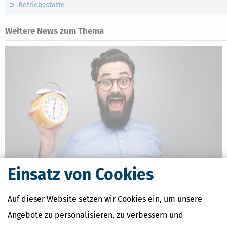
Betriebsstätte
Weitere News zum Thema
Einsatz von Cookies
Steuererklärung Frist verpasst: Ab wann drohen Strafen?
[
03.08.2026, 06:43 Uhr
]
Die Abgabefrist für die Steuererklärung
Auf dieser Website setzen wir Cookies ein, um unsere
2025 ist inzwischen verstrichen. Ab jetzt kann das Finanzamt
Angebote zu personalisieren, zu verbessern und
Verspätungszuschläge festsetzen, in bestimmten Fällen muss es