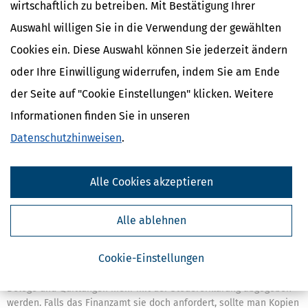
dies sogar tun. Welche Regelungen gelten dafür und wie kann man
wirtschaftlich zu betreiben. Mit Bestätigung Ihrer
sich wehren?
Auswahl willigen Sie in die Verwendung der gewählten
mehr
Cookies ein. Diese Auswahl können Sie jederzeit ändern
oder Ihre Einwilligung widerrufen, indem Sie am Ende
der Seite auf "Cookie Einstellungen" klicken. Weitere
Informationen finden Sie in unseren
Datenschutzhinweisen
.
Alle Cookies akzeptieren
Alle ablehnen
Belege zur Steuererklärung einreichen: Original oder Kopie?
Cookie-Einstellungen
[
28.07.2026, 13:39 Uhr
]
In wenigen Tagen endet die Frist für die
Abgabe der Steuererklärung für 2025. Eigentlich müssen keine
Belege und Quittungen mehr mit der Steuererklärung abgegeben
werden. Falls das Finanzamt sie doch anfordert, sollte man Kopien