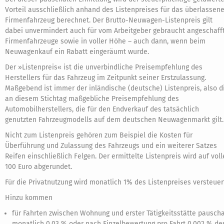
Vorteil ausschließlich anhand des Listenpreises für das überlassen
Firmenfahrzeug berechnet. Der Brutto-Neuwagen-Listenpreis gilt
dabei unvermindert auch für vom Arbeitgeber gebraucht angeschaff
Firmenfahrzeuge sowie in voller Höhe – auch dann, wenn beim
Neuwagenkauf ein Rabatt eingeräumt wurde.
Der »Listenpreis« ist die unverbindliche Preisempfehlung des
Herstellers für das Fahrzeug im Zeitpunkt seiner Erstzulassung.
Maßgebend ist immer der inländische (deutsche) Listenpreis, also d
an diesem Stichtag maßgebliche Preisempfehlung des
Automobilherstellers, die für den Endverkauf des tatsächlich
genutzten Fahrzeugmodells auf dem deutschen Neuwagenmarkt gilt.
Nicht zum Listenpreis gehören zum Beispiel die Kosten für
Überführung und Zulassung des Fahrzeugs und ein weiterer Satzes
Reifen einschließlich Felgen. Der ermittelte Listenpreis wird auf voll
100 Euro abgerundet.
Für die Privatnutzung wird monatlich 1% des Listenpreises versteuer
Hinzu kommen
für Fahrten zwischen Wohnung und erster Tätigkeitsstätte pauscha
monatlich 0,03 % oder nach Einzelbewertung pro Fahrt 0,002 % de