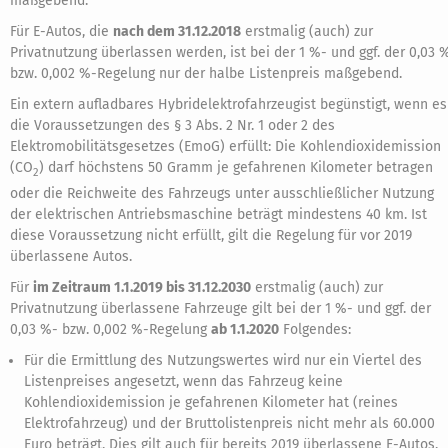
maßgebend.
Für E-Autos, die
nach dem 31.12.2018
erstmalig (auch) zur
Privatnutzung überlassen werden, ist bei der 1 %- und ggf. der 0,03 
bzw. 0,002 %-Regelung nur der halbe Listenpreis maßgebend.
Ein extern aufladbares Hybridelektrofahrzeugist begünstigt, wenn es
die Voraussetzungen des § 3 Abs. 2 Nr. 1 oder 2 des
Elektromobilitätsgesetzes (EmoG) erfüllt: Die Kohlendioxidemission
(CO
) darf höchstens 50 Gramm je gefahrenen Kilometer betragen
2
oder die Reichweite des Fahrzeugs unter ausschließlicher Nutzung
der elektrischen Antriebsmaschine beträgt mindestens 40 km. Ist
diese Voraussetzung nicht erfüllt, gilt die Regelung für vor 2019
überlassene Autos.
Für
im Zeitraum 1.1.2019 bis 31.12.2030
erstmalig (auch) zur
Privatnutzung überlassene Fahrzeuge gilt bei der 1 %- und ggf. der
0,03 %- bzw. 0,002 %-Regelung
ab 1.1.2020
Folgendes:
Für die Ermittlung des Nutzungswertes wird nur ein Viertel des
Listenpreises angesetzt, wenn das Fahrzeug keine
Kohlendioxidemission je gefahrenen Kilometer hat (reines
Elektrofahrzeug) und der Bruttolistenpreis nicht mehr als 60.000
Euro beträgt. Dies gilt auch für bereits 2019 überlassene E-Autos.