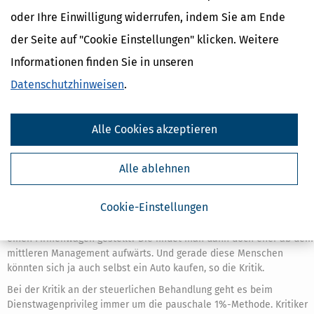
und der Arbeitnehmer viel privat fährt, ist ein Firmenwagen ein
oder Ihre Einwilligung widerrufen, indem Sie am Ende
echtes Schnäppchen.
der Seite auf "Cookie Einstellungen" klicken. Weitere
Was wird am Dienstwagenprivileg kritisiert?
Informationen finden Sie in unseren
Bei der Kritik am Dienstwagenprivileg geht es sowohl um ökologisch
Datenschutzhinweisen
.
als auch um finanzielle bzw. steuerliche Aspekte.
Klar ist, dass Autos nicht unbedingt die umweltfreundlichsten
Verkehrsmittel sind. Sie verbrauchen fossile Brennstoffe (oder
Alle Cookies akzeptieren
Strom), die stoßen Schadstoffe aus, durch den Reifenabrieb gelangt
Mikroplastik in die Umwelt und so weiter. Bei der Kritik könnte man
Alle ablehnen
vermutlich schon bei der Herstellung und der Autoindustrie anfange
und sich dann bis zur Verschrottung weiter durcharbeiten.
Cookie-Einstellungen
Ein weiterer Kritikpunkt: Soziale Ungerechtigkeit. Es profitieren vor
allem Gutverdiener – welcher einfache Arbeiter bekommt schon
einen Firmenwagen gestellt? Die findet man dann doch eher ab dem
mittleren Management aufwärts. Und gerade diese Menschen
könnten sich ja auch selbst ein Auto kaufen, so die Kritik.
Bei der Kritik an der steuerlichen Behandlung geht es beim
Dienstwagenprivileg immer um die pauschale 1%-Methode. Kritiker