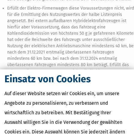
Erfüllt der Elektro-Firmenwagen diese Voraussetzungen nicht, wird
für die Ermittlung des Nutzungswertes der halbe Listenpreis
angesetzt. Bei extern aufladbaren Hybridelektrofahrzeugen ist
hierfür aber Voraussetzung, dass das Fahrzeug eine
Kohlendioxidemission von höchstens 50 g je gefahrenen Kilomete
hat oder die Reichweite des Fahrzeugs unter ausschließlicher
Nutzung der elektrischen Antriebsmaschine mindestens 40 km, be
nach dem 31.12.2021 erstmalig überlassenen Fahrzeugen
mindestens 60 km bzw. bei nach dem 31.12.2024 erstmalig
überlassenen Fahrzeugen mindestens 80 km beträgt. Erfüllt das
Fahrzeug diese Voraussetzungen nicht, gilt für bis 31.12.2022
Einsatz von Cookies
erstmalig überlassene Fahrzeuge die Regelung für vor 2019
überlassene E-Autos.
Auf dieser Website setzen wir Cookies ein, um unsere
Was ist das Dienstwagenprivileg?
Angebote zu personalisieren, zu verbessern und
Welche Privilegien genießt ein Arbeitnehmer mit Dienstwagen oder
wirtschaftlich zu betreiben. Mit Bestätigung Ihrer
Firmenwagen? Das sind vor allem zwei finanzielle Vorteile:
Auswahl willigen Sie in die Verwendung der gewählten
Es muss kein eigenes Auto gekauft werden.
Vor allem dann, wenn der Arbeitgeber die Tankkosten übernimmt
Cookies ein. Diese Auswahl können Sie jederzeit ändern