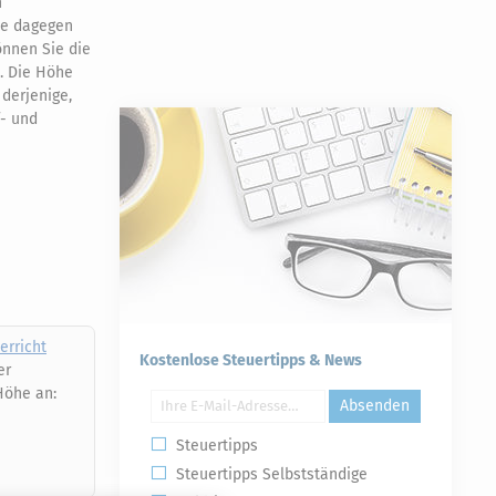
n
ie dagegen
önnen Sie die
. Die Höhe
derjenige,
f- und
erricht
Kostenlose Steuertipps & News
er
Höhe an:
Absenden
Steuertipps
Steuertipps Selbstständige