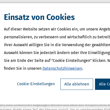
altsführung
Einsatz von Cookies
s eine tägliche Heimfahrt nicht möglich ist und Sie sich deshalb am au
 ganz schön ins Geld. Zum Glück senken die Kosten einer
doppelten
heißt das Zauberwort.
Auf dieser Website setzen wir Cookies ein, um unsere Angeb
ung sind:
personalisieren, zu verbessern und wirtschaftlich zu betrei
che Heimfahrten zur Familie, Fahrten von der Zweitwohnung zum Arbei
Ihrer Auswahl willigen Sie in die Verwendung der gewählten
ie am Beschäftigungsort usw.
Auswahl können Sie jederzeit ändern oder Ihre Einwilligun
ezug der Zweitwohnung können Pauschalbeträge als Verpflegungskost
enheitszeit von der Hauptwohnung.
Sie am Ende der Seite auf "Cookie Einstellungen" klicken. 
ohnungsteuer, Einrichtungsgegenstände, GEZ, Übernachtung im Hotel u
finden Sie in unseren
Datenschutzhinweisen
.
n, Umzugskartons, Umzugshelfer, Packdecken, Reisekosten bei
Cookie-Einstellungen
Alle ablehnen
Alle C
 der Steuer abgesetzt werden?
teuern sparen – bzw. bekommen Sie einen Teil der Kosten zurück. Wä
tragen, vom Einkommen abgezogen werden und dann auf entsprechend w
Umzügen direkt einen Teil der Steuern zurück. Am zu versteuernden E