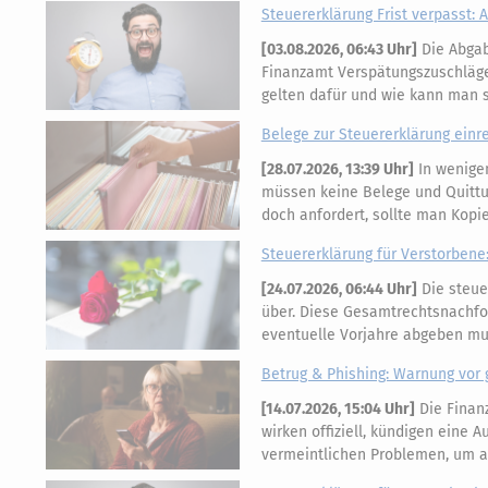
Steuererklärung Frist verpasst:
[
03.08.2026, 06:43 Uhr
]
Die Abgabe
Finanzamt Verspätungszuschläge
gelten dafür und wie kann man 
Belege zur Steuererklärung einre
[
28.07.2026, 13:39 Uhr
]
In wenigen
müssen keine Belege und Quittu
doch anfordert, sollte man Kop
Steuererklärung für Verstorbene:
[
24.07.2026, 06:44 Uhr
]
Die steue
über. Diese Gesamtrechtsnachfol
eventuelle Vorjahre abgeben mus
Betrug & Phishing: Warnung vor 
[
14.07.2026, 15:04 Uhr
]
Die Finan
wirken offiziell, kündigen eine
vermeintlichen Problemen, um 