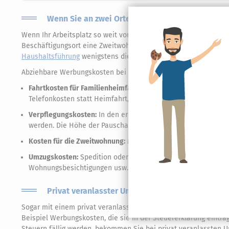
Wenn Sie an zwei Orten leben – Doppelte Haush
Wenn Ihr Arbeitsplatz so weit von zu Hause entfernt liegt, das
Beschäftigungsort eine Zweitwohnung anmieten, dann geht das
Haushaltsführung
wenigstens die Steuerlast – Werbungskosten 
Abziehbare Werbungskosten bei einer doppelten Haushaltsführ
Fahrtkosten für Familienheimfahrten:
Zum Beispiel wöchentli
Telefonkosten statt Heimfahrt, Besuch von Partner und Famil
Verpflegungskosten:
In den ersten drei Monaten nach dem B
werden. Die Höhe der Pauschale ist abhängig von der Abwes
Kosten für die Zweitwohnung:
Miete, Maklerprovision, Zweitw
Umzugskosten:
Spedition oder Umzugsunternehmen, Leihwage
Wohnungsbesichtigungen usw.
Privat veranlasster Umzug – Können Kosten von
Sogar mit einem privat veranlassten Umzug lassen sich noch S
Beispiel Werbungskosten, die sie in der Steuererklärung ein
Steuern fällig werden, bekommen Sie bei privat veranlassten 