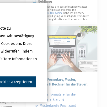
Geldtipps
Ja, ich möchte die kostenlosen Newsletter
von Steuertipps abonnieren. Die
Datenschutzhinweise
habe ich gelesen.
swärtigen
Meine Einwilligung kann ich jederzeit durch
Abbestellung des Newsletters widerrufen.
ote zu
ben. Mit Bestätigung
tsplatz,
 Cookies ein. Diese
g widerrufen, indem
en abgesetzt
Weitere Informationen
sw.
Praktische Formulare, Muster,
ookies akzeptieren
Checklisten & Rechner für die Steuer:
Steuerformulare für die
hrend zum
Steuererklärung
eniger Geld
Musterbriefe Finanzamt
inkommen