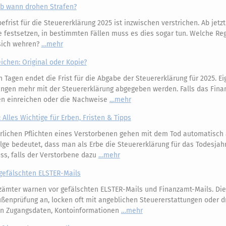
 Ab wann drohen Strafen?
frist für die Steuererklärung 2025 ist inzwischen verstrichen. Ab jetz
 festsetzen, in bestimmten Fällen muss es dies sogar tun. Welche Re
sich wehren?
mehr
ichen: Original oder Kopie?
 Tagen endet die Frist für die Abgabe der Steuererklärung für 2025. Ei
ngen mehr mit der Steuererklärung abgegeben werden. Falls das Fina
ien einreichen oder die Nachweise
mehr
 Alles Wichtige für Erben, Fristen & Tipps
rlichen Pflichten eines Verstorbenen gehen mit dem Tod automatisch 
ge bedeutet, dass man als Erbe die Steuererklärung für das Todesjah
s, falls der Verstorbene dazu
mehr
gefälschten ELSTER-Mails
zämter warnen vor gefälschten ELSTER-Mails und Finanzamt-Mails. Di
 Außenprüfung an, locken oft mit angeblichen Steuererstattungen oder 
an Zugangsdaten, Kontoinformationen
mehr