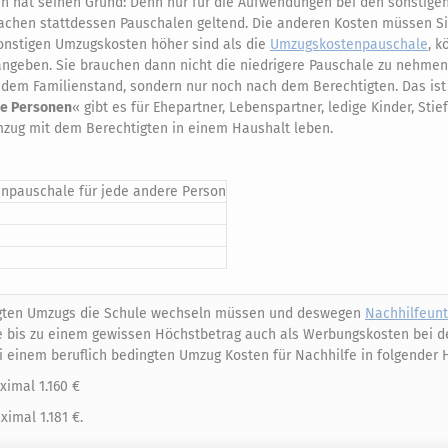
en hat seinen Grund: Denn nur für die Aufwendungen bei den sonstige
achen stattdessen Pauschalen geltend. Die anderen Kosten müssen S
sonstigen Umzugskosten höher sind als die
Umzugskostenpauschale
, k
geben. Sie brauchen dann nicht die niedrigere Pauschale zu nehmen
h dem Familienstand, sondern nur noch nach dem Berechtigten. Das ist 
e Personen
« gibt es für Ehepartner, Lebenspartner, ledige Kinder, Stie
mzug mit dem Berechtigten in einem Haushalt leben.
npauschale für jede andere Person
dingten Umzugs die Schule wechseln müssen und deswegen
Nachhilfeunt
fe bis zu einem gewissen Höchstbetrag auch als Werbungskosten bei d
 einem beruflich bedingten Umzug Kosten für Nachhilfe in folgender 
ximal 1.160 €
imal 1.181 €.