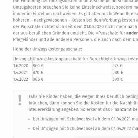
Die Einteilung der Umzugskosten in unterschiedliche Schublad
Umzugskosten brauchen Sie keine Einzelnachweise, sondern m
immer im Einzelnen nachweisen. Es gilt aber auch: Wenn Ihre 
höheren – nachgewiesenen – Kosten bei den Werbungskosten an
der Pauschale richtet sich seit dem 01.06.2020 nicht mehr nac
der aus beruflichen Gründen umzieht. Die »Pauschale für
ander
Pflegekinder und alle anderen Personen, die auch nach dem U
Höhe der Umzugskostenpauschale:
Umzug ab
Umzugskostenpauschale für Berechtigte
Umzugskoste
1.6.2020
860 €
573 €
1.4.2021
870 €
580 €
1.4.2022
886 €
590 €
Falls Sie Kinder haben, die wegen Ihres beruflich be
brauchen, dann können Sie die Kosten für die Nachhil
Steuererklärung angeben. So erkennt das Finanzamt bei
bei Umzügen mit Schulwechsel ab dem 01.04.2021 ma
bei Umzügen mit Schulwechsel ab dem 01.04.2022 max