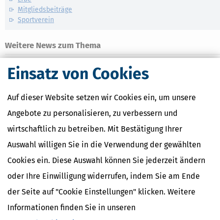
Mitgliedsbeiträge
Sportverein
Weitere News zum Thema
Einsatz von Cookies
Auf dieser Website setzen wir Cookies ein, um unsere
Angebote zu personalisieren, zu verbessern und
wirtschaftlich zu betreiben. Mit Bestätigung Ihrer
Auswahl willigen Sie in die Verwendung der gewählten
Cookies ein. Diese Auswahl können Sie jederzeit ändern
oder Ihre Einwilligung widerrufen, indem Sie am Ende
Steuererklärung Frist verpasst: Ab wann drohen Strafen?
der Seite auf "Cookie Einstellungen" klicken. Weitere
[
03.08.2026, 06:43 Uhr
]
Die Abgabefrist für die Steuererklärung
Informationen finden Sie in unseren
2025 ist inzwischen verstrichen. Ab jetzt kann das Finanzamt