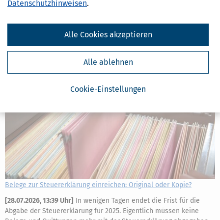
Datenschutzhinweisen
.
Verspätungszuschläge festsetzen, in bestimmten Fällen muss es
dies sogar tun. Welche Regelungen gelten dafür und wie kann man
sich wehren?
Alle Cookies akzeptieren
mehr
Alle ablehnen
Cookie-Einstellungen
Belege zur Steuererklärung einreichen: Original oder Kopie?
[
28.07.2026, 13:39 Uhr
]
In wenigen Tagen endet die Frist für die
Abgabe der Steuererklärung für 2025. Eigentlich müssen keine