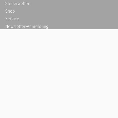
Steuerwelten
Shop
Service
Newsletter-Anmeldung
Alle News
Steuererklärung Online
Referenz
Über uns
Kontakt
Karriere
Häufige Fragen / FAQ
Kundenkonto
Kundenservice und Support
Vertrag widerrufen