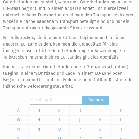
Güterbeförderung entsteht, wenn eine Güterbeförderung in einem
EU-Staat beginnt und in einem anderen endet und hierbei zwei
unterschiedliche Transportunternehmen den Transport realisieren,
wobei sie nacheinander am Transport beteiligt sind und nur ein
Transportauftrag für die gesamte Strecke existiert.
Für Teilstrecken, die in einem EU-Land beginnen und in einem
anderen EU-Land enden, kommen die Grundsätze für eine
innergemeinschaftliche Güterbeförderung zur Anwendung. Für
Teilstrecken innerhalb eines EU-Landes gilt dies ebenfalls.
Kommt es bei einer Güterbeförderung zur Grenzüberschreitung
(Beginn in einem Drittland und Ende in einem EU-Land oder
Beginn in einem EU-Land und Ende in einem Drittland), ist nur die
inländische Beförderung steuerbar.
Suchen
A
B
C
D
E
F
G
H
I
J
K
L
M
N
O
P
Q
R
S
T
U
V
W
X