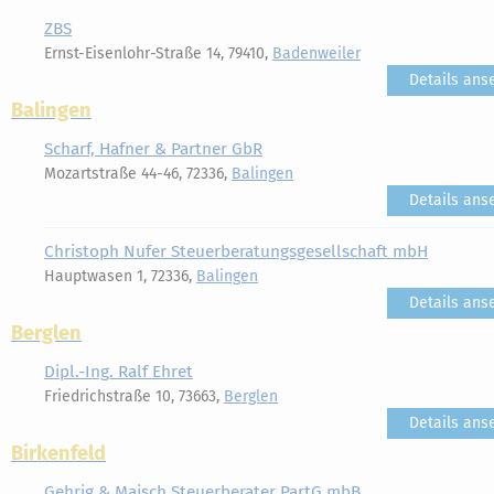
ZBS
Ernst-Eisenlohr-Straße 14, 79410,
Badenweiler
Details ans
Balingen
Scharf, Hafner & Partner GbR
Mozartstraße 44-46, 72336,
Balingen
Details ans
Christoph Nufer Steuerberatungsgesellschaft mbH
Hauptwasen 1, 72336,
Balingen
Details ans
Berglen
Dipl.-Ing. Ralf Ehret
Friedrichstraße 10, 73663,
Berglen
Details ans
Birkenfeld
Gehrig & Maisch Steuerberater PartG mbB