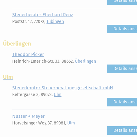
Details ans
Steuerberater Eberhard Renz
Poststr. 12, 72072,
Tübingen
Details ans
Überlingen
Theodor Picker
Heinrich-Emerich-Str. 33, 88662,
Überlingen
Details ans
Ulm
Steuerkontor Steuerberatungsgesellschaft mbH
Keltergasse 3, 89073,
Ulm
Details ans
Nusser + Meyer
Hörvelsinger Weg 37, 89081,
Ulm
Details ans