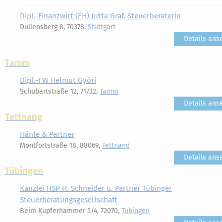
Dipl.-Finanzwirt (FH) Jutta Graf, Steuerberaterin
Dullensberg 8, 70378,
Stuttgart
Details ans
Tamm
Dipl.-FW Helmut Györi
Schubartstraße 12, 71732,
Tamm
Details ans
Tettnang
Hänle & Partner
Montfortstraße 18, 88069,
Tettnang
Details ans
Tübingen
Kanzlei HSP H. Schneider u. Partner Tübinger
Steuerberatungsgesellschaft
Beim Kupferhammer 5/4, 72070,
Tübingen