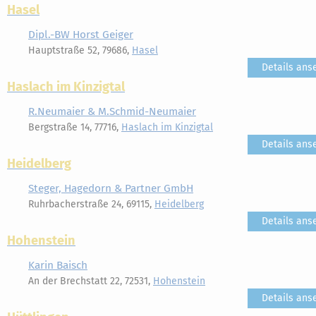
Hasel
Dipl.-BW Horst Geiger
Hauptstraße 52, 79686,
Hasel
Details ans
Haslach im Kinzigtal
R.Neumaier & M.Schmid-Neumaier
Bergstraße 14, 77716,
Haslach im Kinzigtal
Details ans
Heidelberg
Steger, Hagedorn & Partner GmbH
Ruhrbacherstraße 24, 69115,
Heidelberg
Details ans
Hohenstein
Karin Baisch
An der Brechstatt 22, 72531,
Hohenstein
Details ans