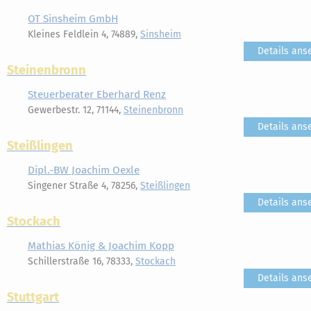
OT Sinsheim GmbH
Kleines Feldlein 4, 74889,
Sinsheim
Details ans
Steinenbronn
Steuerberater Eberhard Renz
Gewerbestr. 12, 71144,
Steinenbronn
Details ans
Steißlingen
Dipl.-BW Joachim Oexle
Singener Straße 4, 78256,
Steißlingen
Details ans
Stockach
Mathias König & Joachim Kopp
Schillerstraße 16, 78333,
Stockach
Details ans
Stuttgart