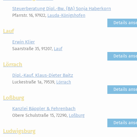
Steuerberatung Dipl.-Bw. (BA) Sonja Haberkorn
Pfarrstr. 16, 97922,
Lauda-Königshofen
Details ans
Lauf
Erwin Klier
Saarstraße 35, 91207,
Lauf
Details ans
Lörrach
Dipl.-Kauf. Klaus-Dieter Baitz
Luckestraße 1a, 79539,
Lörrach
Details ans
Loßburg
Kanzlei Bäppler & Fehrenbach
Obere Schulstraße 15, 72290,
Loßburg
Details ans
Ludwigsburg