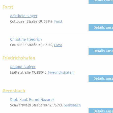
Details ans
Forst
Adelheid Singer
Cottbuser Straße 69, 03149,
Forst
Details ans
Christine Friedrich
Cottbuser Straße 57, 03149,
Forst
Details ans
Friedrichshafen
Roland Staiger
Möttelstraße 19, 88045,
Friedrichshafen
Details ans
Gernsbach
Dipl.-Kauf. Bernd Nazarek
Schwarzwald Straße 10-12, 76593,
Gernsbach
Details ans