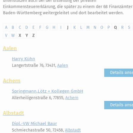
unterstützen auch bei der Erstellung der privaten
Einkommensteuererklärung, die später zu einem der 68 Finanzämter
Baden-Württemberg weitergeleitet und dort bearbeitet werden.
A
B
C
D
E
F
G
H
I
J
K
L
M
N
O
P
Q
R
S
V
W
X
Y
Z
Aalen
Harry Kühn
Langertstraße 76, 73431,
Aalen
Details ans
Achern
Springmann,Lötz + Kollegen GmbH
Allerheiligenstraße 6, 77855,
Achern
Details ans
Albstadt
Dipl.-VW Michael Baur
Schmiechastraße 50, 72458,
Albstadt