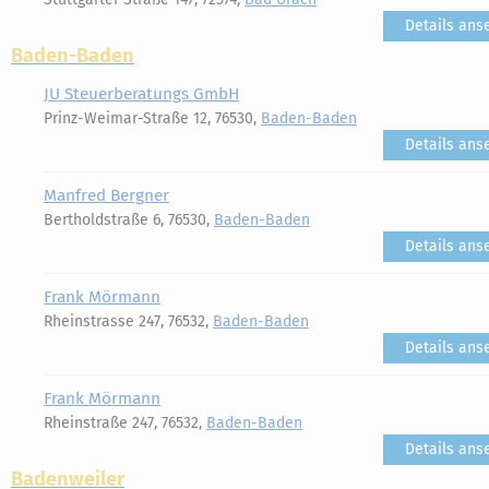
Details ans
Baden-Baden
JU Steuerberatungs GmbH
Prinz-Weimar-Straße 12, 76530,
Baden-Baden
Details ans
Manfred Bergner
Bertholdstraße 6, 76530,
Baden-Baden
Details ans
Frank Mörmann
Rheinstrasse 247, 76532,
Baden-Baden
Details ans
Frank Mörmann
Rheinstraße 247, 76532,
Baden-Baden
Details ans
Badenweiler