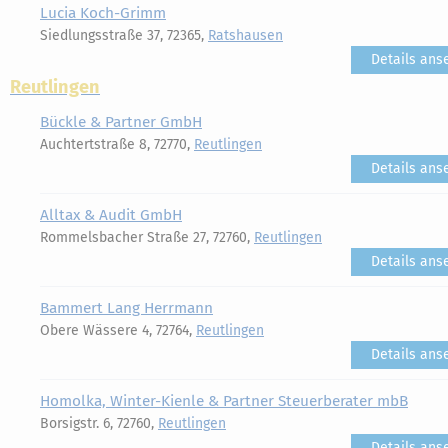
Lucia Koch-Grimm
Siedlungsstraße 37, 72365,
Ratshausen
Details ans
Reutlingen
Bückle & Partner GmbH
Auchtertstraße 8, 72770,
Reutlingen
Details ans
Alltax & Audit GmbH
Rommelsbacher Straße 27, 72760,
Reutlingen
Details ans
Bammert Lang Herrmann
Obere Wässere 4, 72764,
Reutlingen
Details ans
Homolka, Winter-Kienle & Partner Steuerberater mbB
Borsigstr. 6, 72760,
Reutlingen
Details ans