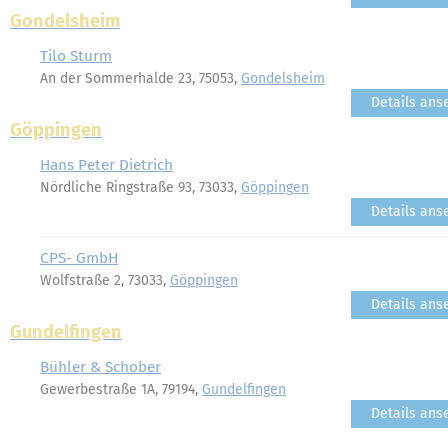
Gondelsheim
Tilo Sturm
An der Sommerhalde 23, 75053,
Gondelsheim
Details ans
Göppingen
Hans Peter Dietrich
Nördliche Ringstraße 93, 73033,
Göppingen
Details ans
CPS- GmbH
Wolfstraße 2, 73033,
Göppingen
Details ans
Gundelfingen
Bühler & Schober
Gewerbestraße 1A, 79194,
Gundelfingen
Details ans