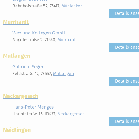
Bahnhofstraße 52, 75417,
Mühlacker
Details ans
Murrhardt
Wex und Kollegen GmbH
Nägelestraße 2, 71540,
Murrhardt
Details ans
Mutlangen
Gabriele Seger
Feldstraße 17, 73557,
Mutlangen
Details ans
Neckargerach
Hans-Peter Menges
Hauptstraße 15, 69437,
Neckargerach
Details ans
Neidlingen