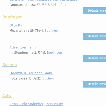
Panoramastrasse 37, 75217,
Birkenfeld
Details ans
Bopfingen
Otto Ilk
Mozartstraße 29, 73441,
Bopfingen
Details ans
Alfred Ziermann
Im Steinbrüchle 2, 73441,
Bopfingen
Details ans
Buchen
Odenwald Treuhand GmbH
Hollergasse 15, 74722,
Buchen
Details ans
Calw
Anna Karin Spångberg Zepezauer