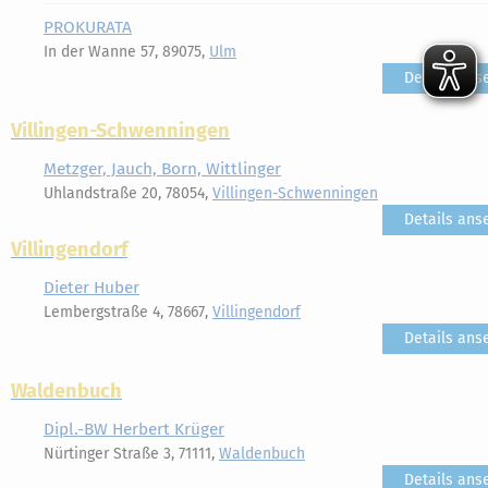
PROKURATA
In der Wanne 57, 89075,
Ulm
Details ans
Villingen-Schwenningen
Metzger, Jauch, Born, Wittlinger
Uhlandstraße 20, 78054,
Villingen-Schwenningen
Details ans
Villingendorf
Dieter Huber
Lembergstraße 4, 78667,
Villingendorf
Details ans
Waldenbuch
Dipl.-BW Herbert Krüger
Nürtinger Straße 3, 71111,
Waldenbuch
Details ans