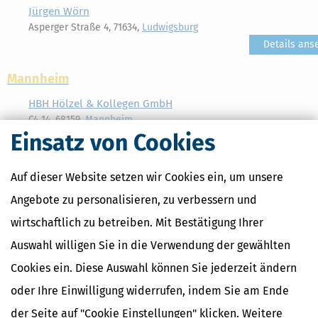
Jürgen Wörn
Asperger Straße 4, 71634,
Ludwigsburg
Details ans
Mannheim
HBH Hölzel & Kollegen GmbH
C4 14, 68159,
Mannheim
Einsatz von Cookies
Details ans
Meckesheim
Auf dieser Website setzen wir Cookies ein, um unsere
Dipl.-VW Friedbert Klingmann
Zuzenhäuser Straße 39, 74909,
Meckesheim
Angebote zu personalisieren, zu verbessern und
Details ans
wirtschaftlich zu betreiben. Mit Bestätigung Ihrer
Meßstetten
Auswahl willigen Sie in die Verwendung der gewählten
Dipl.-FW Thomas Stengel
Cookies ein. Diese Auswahl können Sie jederzeit ändern
Hauptstraße 40, 72469,
Meßstetten
oder Ihre Einwilligung widerrufen, indem Sie am Ende
Details ans
Mönsheim
der Seite auf "Cookie Einstellungen" klicken. Weitere