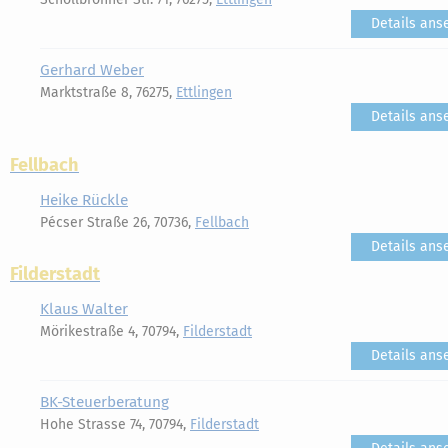
Details ans
Gerhard Weber
Marktstraße 8, 76275,
Ettlingen
Details ans
Fellbach
Heike Rückle
Pécser Straße 26, 70736,
Fellbach
Details ans
Filderstadt
Klaus Walter
Mörikestraße 4, 70794,
Filderstadt
Details ans
BK-Steuerberatung
Hohe Strasse 74, 70794,
Filderstadt