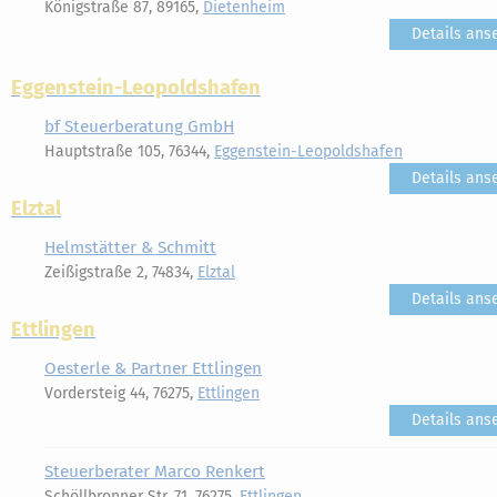
Königstraße 87, 89165,
Dietenheim
Details ans
Eggenstein-Leopoldshafen
bf Steuerberatung GmbH
Hauptstraße 105, 76344,
Eggenstein-Leopoldshafen
Details ans
Elztal
Helmstätter & Schmitt
Zeißigstraße 2, 74834,
Elztal
Details ans
Ettlingen
Oesterle & Partner Ettlingen
Vordersteig 44, 76275,
Ettlingen
Details ans
Steuerberater Marco Renkert
Schöllbronner Str. 71, 76275,
Ettlingen