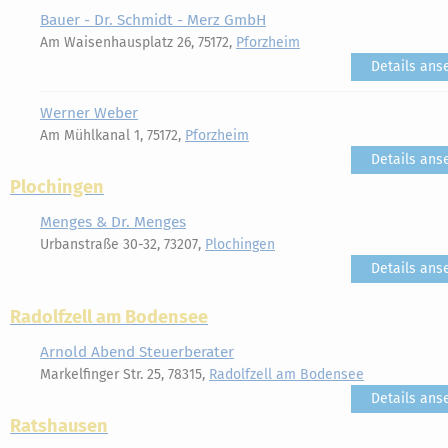
Bauer - Dr. Schmidt - Merz GmbH
Am Waisenhausplatz 26, 75172,
Pforzheim
Details ans
Werner Weber
Am Mühlkanal 1, 75172,
Pforzheim
Details ans
Plochingen
Menges & Dr. Menges
Urbanstraße 30-32, 73207,
Plochingen
Details ans
Radolfzell am Bodensee
Arnold Abend Steuerberater
Markelfinger Str. 25, 78315,
Radolfzell am Bodensee
Details ans
Ratshausen