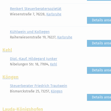
Renkert Steuerberatersozietät
Wiesenstraße 7, 76228,
Karlsruhe
Details ans
Kühlwein und Kollegen
Raiherwiesenstraße 19, 76227,
Karlsruhe
Details ans
Kehl
Dipl.-Kauf. Hildegard Junker
Nibelungen Str. 18, 77694,
Kehl
Details ans
Köngen
Steuerberater Friedrich Trautwein
Bismarckstraße 25, 73257,
Köngen
Details ans
Lauda-Königshofen