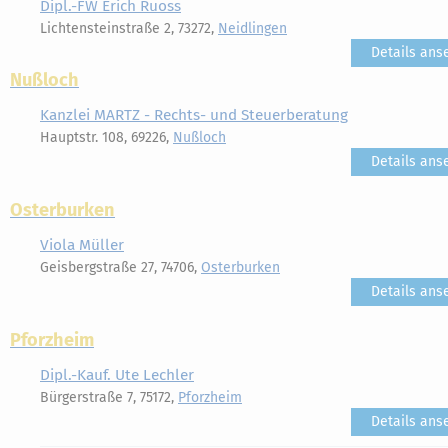
Dipl.-FW Erich Ruoss
Lichtensteinstraße 2, 73272,
Neidlingen
Details ans
Nußloch
Kanzlei MARTZ - Rechts- und Steuerberatung
Hauptstr. 108, 69226,
Nußloch
Details ans
Osterburken
Viola Müller
Geisbergstraße 27, 74706,
Osterburken
Details ans
Pforzheim
Dipl.-Kauf. Ute Lechler
Bürgerstraße 7, 75172,
Pforzheim
Details ans