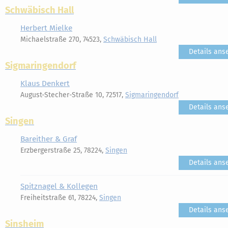
Schwäbisch Hall
Herbert Mielke
Michaelstraße 270, 74523,
Schwäbisch Hall
Details ans
Sigmaringendorf
Klaus Denkert
August-Stecher-Straße 10, 72517,
Sigmaringendorf
Details ans
Singen
Bareither & Graf
Erzbergerstraße 25, 78224,
Singen
Details ans
Spitznagel & Kollegen
Freiheitstraße 61, 78224,
Singen
Details ans
Sinsheim