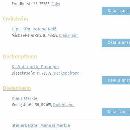
Friedhofstr. 15, 75365,
Calw
Details ans
Crailsheim
Dipl.-Kfm. Roland Reiß
Michael-Haf-Str. 8, 74564,
Crailsheim
Details ans
Deckenpfronn
K. Wolf und K. Philippin
Dieselstraße 11, 75392,
Deckenpfronn
Details ans
Dietenheim
Klaus Merkle
Königstraße 56, 89165,
Dietenheim
Details ans
Steuerberater Manuel Merkle