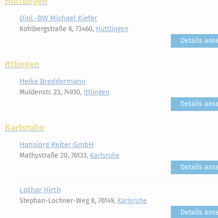
Hüttlingen
Dipl.-BW Michael Kiefer
Kohlbergstraße 6, 73460,
Hüttlingen
Details ans
Ittlingen
Heike Breddermann
Muldenstr. 23, 74930,
Ittlingen
Details ans
Karlsruhe
Hansjörg Reiter GmbH
Mathystraße 20, 76133,
Karlsruhe
Details ans
Lothar Hirth
Stephan-Lochner-Weg 8, 76149,
Karlsruhe
Details ans