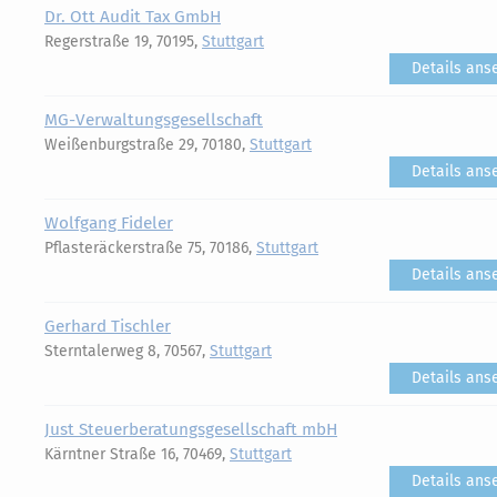
Dr. Ott Audit Tax GmbH
Regerstraße 19, 70195,
Stuttgart
Details ans
MG-Verwaltungsgesellschaft
Weißenburgstraße 29, 70180,
Stuttgart
Details ans
Wolfgang Fideler
Pflasteräckerstraße 75, 70186,
Stuttgart
Details ans
Gerhard Tischler
Sterntalerweg 8, 70567,
Stuttgart
Details ans
Just Steuerberatungsgesellschaft mbH
Kärntner Straße 16, 70469,
Stuttgart
Details ans