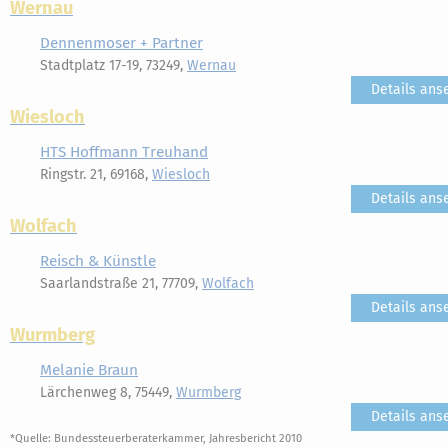
Wernau
Dennenmoser + Partner
Stadtplatz 17-19, 73249,
Wernau
Details ans
Wiesloch
HTS Hoffmann Treuhand
Ringstr. 21, 69168,
Wiesloch
Details ans
Wolfach
Reisch & Künstle
Saarlandstraße 21, 77709,
Wolfach
Details ans
Wurmberg
Melanie Braun
Lärchenweg 8, 75449,
Wurmberg
Details ans
*Quelle: Bundessteuerberaterkammer, Jahresbericht 2010