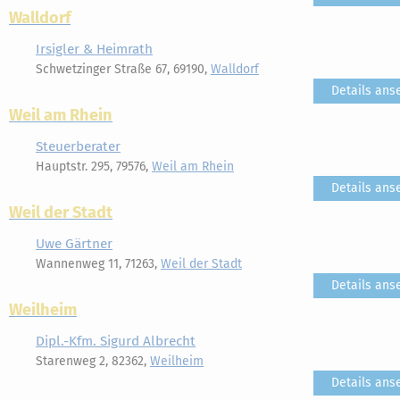
Walldorf
Irsigler & Heimrath
Schwetzinger Straße 67, 69190,
Walldorf
Details ans
Weil am Rhein
Steuerberater
Hauptstr. 295, 79576,
Weil am Rhein
Details ans
Weil der Stadt
Uwe Gärtner
Wannenweg 11, 71263,
Weil der Stadt
Details ans
Weilheim
Dipl.-Kfm. Sigurd Albrecht
Starenweg 2, 82362,
Weilheim
Details ans