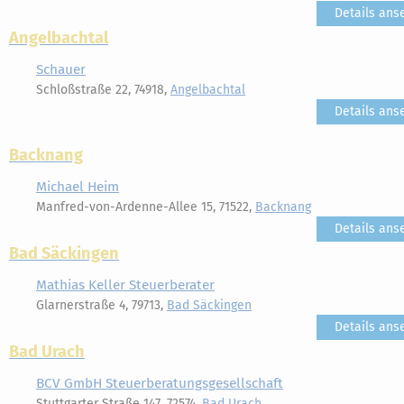
Details ans
Angelbachtal
Schauer
Schloßstraße 22, 74918,
Angelbachtal
Details ans
Backnang
Michael Heim
Manfred-von-Ardenne-Allee 15, 71522,
Backnang
Details ans
Bad Säckingen
Mathias Keller Steuerberater
Glarnerstraße 4, 79713,
Bad Säckingen
Details ans
Bad Urach
BCV GmbH Steuerberatungsgesellschaft
Stuttgarter Straße 147, 72574,
Bad Urach