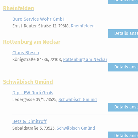
Rheinfelden
Büro Service Wöhr GmbH
Ernst-Reuter-Straße 12, 79618,
Rheinfelden
Details ans
Rottenburg am Neckar
Claus Blesch
Königstraße 84-86, 72108,
Rottenburg am Neckar
Details ans
Schwäbisch Gmünd
Dipl.-FW Rudi Groß
Ledergasse 39/1, 73525,
Schwäbisch Gmünd
Details ans
Betz & Dimitroff
Sebaldstraße 5, 73525,
Schwäbisch Gmünd
Details ans