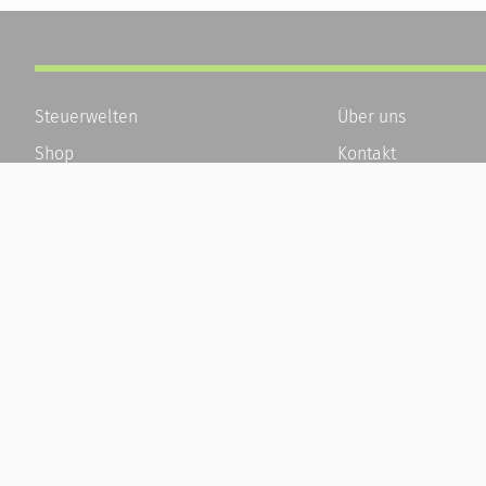
Steuerwelten
Über uns
Shop
Kontakt
Service
Karriere
Newsletter-Anmeldung
Häufige Fragen / F
Alle News
Kundenkonto
Steuererklärung Online
Kundenservice und
Referenz
Vertrag widerrufen